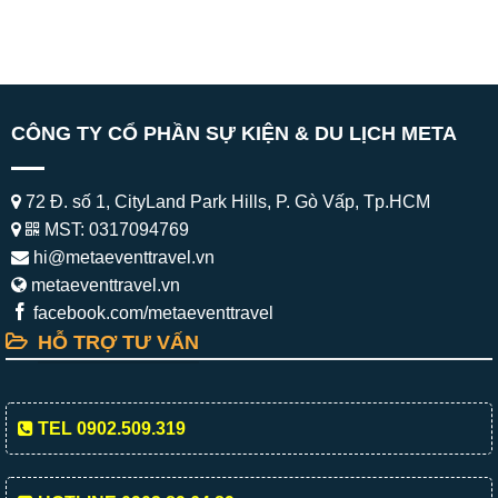
CÔNG TY CỔ PHẦN SỰ KIỆN & DU LỊCH META
72 Đ. số 1, CityLand Park Hills, P. Gò Vấp, Tp.HCM
MST: 0317094769
hi@metaeventtravel.vn
metaeventtravel.vn
facebook.com/metaeventtravel
HỖ TRỢ TƯ VẤN
TEL 0902.509.319