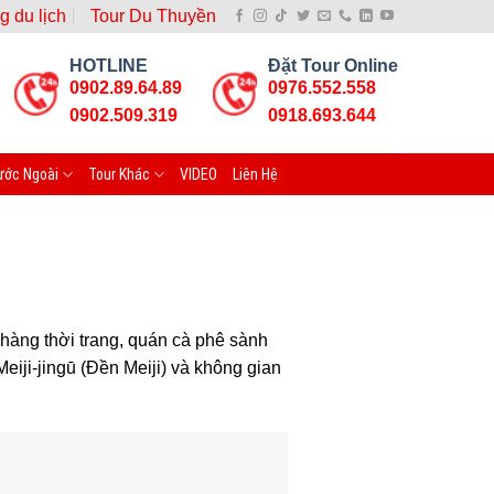
g du lịch
Tour Du Thuyền
HOTLINE
Đặt Tour Online
0902.89.64.89
0976.552.558
0902.509.319
0918.693.644
ước Ngoài
Tour Khác
VIDEO
Liên Hệ
hàng thời trang, quán cà phê sành
iji-jingū (Đền Meiji) và không gian