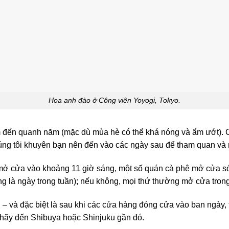
Hoa anh đào ở Công viên Yoyogi, Tokyo.
m đến quanh năm (mặc dù mùa hè có thể khá nóng và ẩm ướt). 
húng tôi khuyên bạn nên đến vào các ngày sau để tham quan và
ở cửa vào khoảng 11 giờ sáng, một số quán cà phê mở cửa s
g là ngày trong tuần); nếu không, mọi thứ thường mở cửa trong
ối – và đặc biệt là sau khi các cửa hàng đóng cửa vào ban ngày,
hãy đến Shibuya hoặc Shinjuku gần đó.