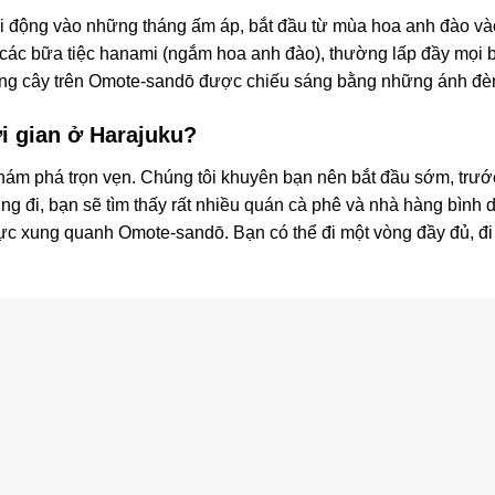
i động vào những tháng ấm áp, bắt đầu từ mùa hoa anh đào vào
các bữa tiệc hanami (ngắm hoa anh đào), thường lấp đầy mọi bãi
hàng cây trên Omote-sandō được chiếu sáng bằng những ánh đèn
i gian ở Harajuku?
m phá trọn vẹn. Chúng tôi khuyên bạn nên bắt đầu sớm, trước 
ng đi, bạn sẽ tìm thấy rất nhiều quán cà phê và nhà hàng bình 
c xung quanh Omote-sandō. Bạn có thể đi một vòng đầy đủ, đi bộ