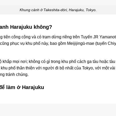
Khung cảnh ở Takeshita-dōri, Harajuku, Tokyo.
uanh Harajuku không?
 tiện công cộng và có trạm dừng riêng trên Tuyến JR Yamanote
m cũng phục vụ khu phố này, bao gồm Meijijingū-mae (tuyến Ch
ộ khắp mọi nơi; không có gì trong khu phố cách ga tàu hoặc tàu
 khu phố thân thiện với người đi bộ nhất của Tokyo, với một v
ng tránh chúng.
để làm ở Harajuku