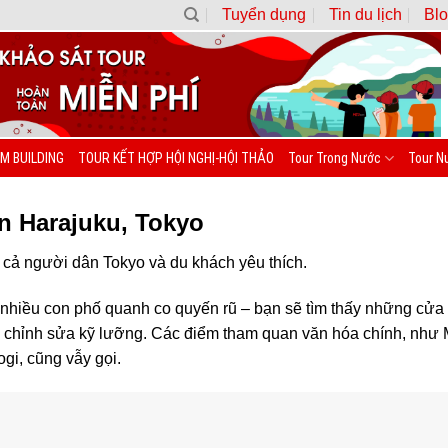
Tuyển dụng
Tin du lịch
Blo
M BUILDING
TOUR KẾT HỢP HỘI NGHỊ-HỘI THẢO
Tour Trong Nước
Tour N
n Harajuku, Tokyo
c cả người dân Tokyo và du khách yêu thích.
nhiều con phố quanh co quyến rũ – bạn sẽ tìm thấy những cửa 
chỉnh sửa kỹ lưỡng. Các điểm tham quan văn hóa chính, như Me
gi, cũng vẫy gọi.