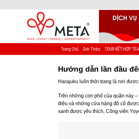
Chuyển
đến
nội
dung
Trang Chủ
Giới Thiệu
TOUR KẾT HỢP TEA
Hướng dẫn lần đầu đế
Harajuku luôn thời trang là nơi đượ
Trên những con phố của quận này – 
điệu và những cửa hàng đồ cổ được 
xanh được yêu thích, Công viên Yoyo