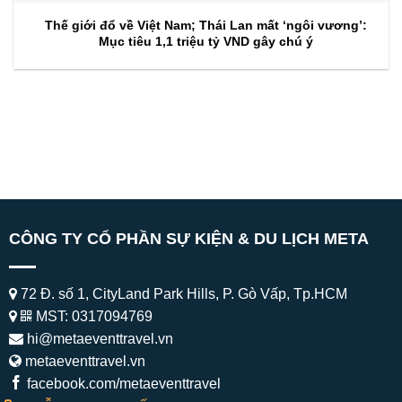
Thế giới đổ về Việt Nam; Thái Lan mất ‘ngôi vương’:
Mục tiêu 1,1 triệu tỷ VND gây chú ý
CÔNG TY CỔ PHẦN SỰ KIỆN & DU LỊCH META
72 Đ. số 1, CityLand Park Hills, P. Gò Vấp, Tp.HCM
MST: 0317094769
hi@metaeventtravel.vn
metaeventtravel.vn
facebook.com/metaeventtravel