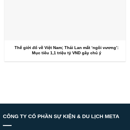
Thế giới đổ về Việt Nam; Thái Lan mất ‘ngôi vương’:
Mục tiêu 1,1 triệu tỷ VND gây chú ý
CÔNG TY CỔ PHẦN SỰ KIỆN & DU LỊCH META