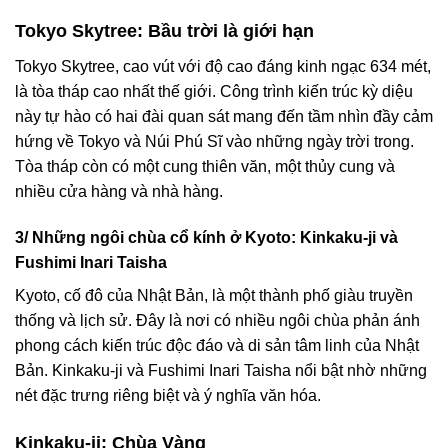
Tokyo Skytree: Bầu trời là giới hạn
Tokyo Skytree, cao vút với độ cao đáng kinh ngạc 634 mét,
là tòa tháp cao nhất thế giới. Công trình kiến trúc kỳ diệu
này tự hào có hai đài quan sát mang đến tầm nhìn đầy cảm
hứng về Tokyo và Núi Phú Sĩ vào những ngày trời trong.
Tòa tháp còn có một cung thiên văn, một thủy cung và
nhiều cửa hàng và nhà hàng.
3/ Những ngôi chùa cổ kính ở Kyoto: Kinkaku-ji và
Fushimi Inari Taisha
Kyoto, cố đô của Nhật Bản, là một thành phố giàu truyền
thống và lịch sử. Đây là nơi có nhiều ngôi chùa phản ánh
phong cách kiến trúc độc đáo và di sản tâm linh của Nhật
Bản. Kinkaku-ji và Fushimi Inari Taisha nổi bật nhờ những
nét đặc trưng riêng biệt và ý nghĩa văn hóa.
Kinkaku-ji: Chùa Vàng