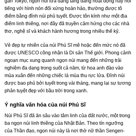
gần Tokyo, ngọn núi lửa dạng tầng đang hoạt động này nổi
tiếng với hình nón đối xứng hoàn hảo, thường được tô
điểm bằng đỉnh núi phủ tuyết. Được tôn kính như một địa
điểm linh thiêng, nơi đây đã truyền cảm hứng cho các nhà
thơ, nghệ sĩ và khách hành hương trong nhiều thế kỷ.
Vẻ đẹp tự nhiên của núi Phú Sĩ mê hoặc đến mức nó đã
được UNESCO công nhận là Di sản Thế giới. Phong cảnh
ngoạn mục xung quanh ngọn núi mang đến những trải
nghiệm đa dạng trong suốt cả năm, từ hoa anh đào vào
mùa xuân đến những chiếc lá mùa thu rực lửa. Đỉnh núi
được bao phủ bởi tuyết trong vài tháng, mang lại sự tương
phản tuyệt đẹp với bầu trời trong xanh.
Ý nghĩa văn hóa của núi Phú Sĩ
Núi Phú Sĩ đã ăn sâu vào tâm linh của đất nước, một trong
ba ngọn núi linh thiêng của Nhật Bản. Theo tín ngưỡng
của Thần đạo, ngọn núi này là nơi thờ nữ thần Sengen-