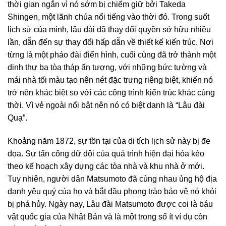
thời gian ngắn vì nó sớm bị chiếm giữ bởi Takeda
Shingen, một lãnh chúa nổi tiếng vào thời đó. Trong suốt
lịch sử của mình, lâu đài đã thay đổi quyền sở hữu nhiều
lần, dẫn đến sự thay đổi hấp dẫn về thiết kế kiến trúc. Nơi
từng là một pháo đài điển hình, cuối cùng đã trở thành một
dinh thự ba tòa tháp ấn tượng, với những bức tường và
mái nhà tối màu tạo nên nét đặc trưng riêng biệt, khiến nó
trở nên khác biệt so với các công trình kiến trúc khác cùng
thời. Vì vẻ ngoài nổi bật nên nó có biệt danh là “Lâu đài
Quạ”.
Khoảng năm 1872, sự tồn tại của di tích lịch sử này bị đe
dọa. Sự tấn công dữ dội của quá trình hiện đại hóa kéo
theo kế hoạch xây dựng các tòa nhà và khu nhà ở mới.
Tuy nhiên, người dân Matsumoto đã cùng nhau ủng hộ địa
danh yêu quý của họ và bắt đầu phong trào bảo vệ nó khỏi
bị phá hủy. Ngày nay, Lâu đài Matsumoto được coi là báu
vật quốc gia của Nhật Bản và là một trong số ít ví dụ còn