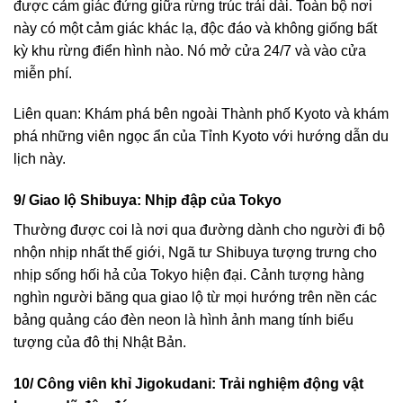
được cảm giác đứng giữa rừng trúc trải dài. Toàn bộ nơi
này có một cảm giác khác lạ, độc đáo và không giống bất
kỳ khu rừng điển hình nào. Nó mở cửa 24/7 và vào cửa
miễn phí.
Liên quan: Khám phá bên ngoài Thành phố Kyoto và khám
phá những viên ngọc ẩn của Tỉnh Kyoto với hướng dẫn du
lịch này.
9/ Giao lộ Shibuya: Nhịp đập của Tokyo
Thường được coi là nơi qua đường dành cho người đi bộ
nhộn nhịp nhất thế giới, Ngã tư Shibuya tượng trưng cho
nhịp sống hối hả của Tokyo hiện đại. Cảnh tượng hàng
nghìn người băng qua giao lộ từ mọi hướng trên nền các
bảng quảng cáo đèn neon là hình ảnh mang tính biểu
tượng của đô thị Nhật Bản.
10/ Công viên khỉ Jigokudani: Trải nghiệm động vật