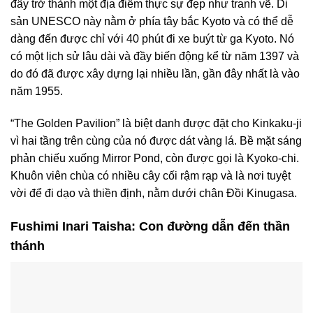
đây trở thành một địa điểm thực sự đẹp như tranh vẽ. Di
sản UNESCO này nằm ở phía tây bắc Kyoto và có thể dễ
dàng đến được chỉ với 40 phút đi xe buýt từ ga Kyoto. Nó
có một lịch sử lâu dài và đầy biến động kể từ năm 1397 và
do đó đã được xây dựng lại nhiều lần, gần đây nhất là vào
năm 1955.
“The Golden Pavilion” là biệt danh được đặt cho Kinkaku-ji
vì hai tầng trên cùng của nó được dát vàng lá. Bề mặt sáng
phản chiếu xuống Mirror Pond, còn được gọi là Kyoko-chi.
Khuôn viên chùa có nhiều cây cối rậm rạp và là nơi tuyệt
vời để đi dạo và thiền định, nằm dưới chân Đồi Kinugasa.
Fushimi Inari Taisha: Con đường dẫn đến thần
thánh