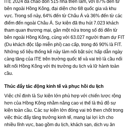
ITE 2024 đã chào đón 515 nhà triển lãm, với 87% đến từ
bên ngoài Hồng Kông, đại diện cho 68 quốc gia và khu
vực. Trong số này, 64% đến từ Châu Á và 36% đến từ các
điểm đến ngoài Châu Á. Sự kiện đã thu hút 7.023 khách
tham quan thương mại, gần một nửa trong số đó đến từ
bên ngoài Hồng Kông, cùng với 63.027 người tham dự FIT
(Du khách độc lập miễn phí) cao cấp, trong đó 90% là FIT.
Những số liệu thống kê này làm nổi bật sức hấp dẫn ngày
càng tăng của ITE trên trường quốc tế và vai trò là cầu nối
kết nối Hồng Kông với thị trường du lịch và lữ hành toàn
cầu.
Thúc đẩy tác động kinh tế và phục hồi du lịch
Việc chỉ định là Sự kiện lớn phù hợp với chiến lược rộng
hơn của Hồng Kông nhằm nâng cao vị thế là thủ đô sự
kiện toàn cầu. Các sự kiện lớn đóng vai trò then chốt trong
việc thúc đẩy tăng trưởng kinh tế, mang lại lợi ích cho
nhiều lĩnh vực, bao gồm du lịch, khách sạn, dịch vụ ăn