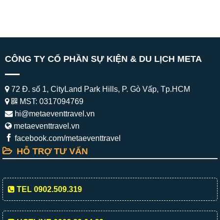
CÔNG TY CỔ PHẦN SỰ KIỆN & DU LỊCH META
72 Đ. số 1, CityLand Park Hills, P. Gò Vấp, Tp.HCM
MST: 0317094769
hi@metaeventtravel.vn
metaeventtravel.vn
facebook.com/metaeventtravel
HỖ TRỢ TƯ VẤN
TEL 0902.509.319