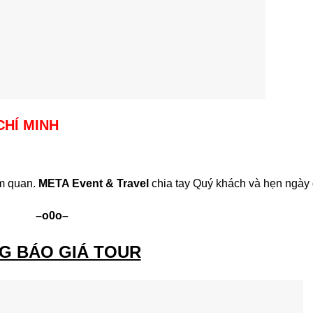
HỒ CHÍ MINH
am quan.
META Event & Travel
chia tay Quý khách và hẹn ngày g
–o0o–
G BÁO GIÁ TOUR