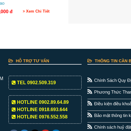
ao
,000
đ
Xem Chi Tiết
HỖ TRỢ TƯ VẤN
THÔNG TIN CẦN B
CM
Chính Sách Quy Đ
TEL 0902.509.319
Phương Thức Tha
HOTLINE 0902.89.64.89
Điều kiện điều kho
HOTLINE 0918.693.644
Bảo mật thông tin 
HOTLINE 0976.552.558
Chính sách huỷ đặ