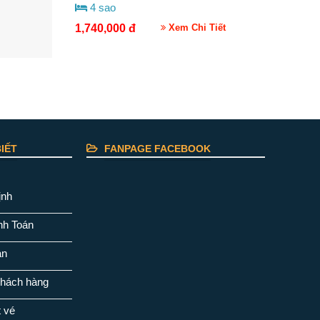
4 sao
1,740,000
đ
Xem Chi Tiết
IẾT
FANPAGE FACEBOOK
ịnh
nh Toán
ản
khách hàng
t vé