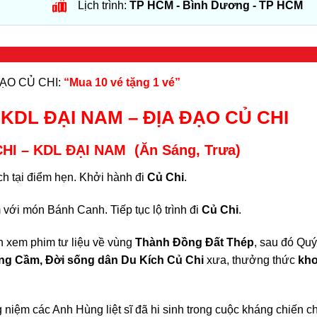
Lịch trình:
TP HCM - Bình Dương - TP HCM
ĐẠO CỦ CHI:
“Mua 10 vé tặng 1 vé”
KDL ĐẠI NAM – ĐỊA ĐẠO CỦ CHI
CHI
– KDL ĐẠI NAM
(Ăn Sáng, Trưa)
h tại điểm hẹn. Khởi hành đi
Củ Chi
.
với món Bánh Canh. Tiếp tục lộ trình đi
Củ Chi
.
h xem phim tư liệu về vùng
Thành Đồng Đất Thép
, sau đó Qu
g Cầm, Đời sống dân Du Kích Củ Chi
xưa, thưởng thức
kho
niệm các Anh Hùng liệt sĩ đã hi sinh trong cuộc kháng chiến c