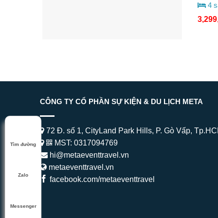
4 s
3,299
CÔNG TY CỔ PHẦN SỰ KIỆN & DU LỊCH META
72 Đ. số 1, CityLand Park Hills, P. Gò Vấp, Tp.H
MST: 0317094769
Tìm đường
hi@metaeventtravel.vn
metaeventtravel.vn
Zalo
facebook.com/metaeventtravel
Messenger