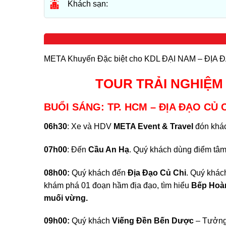
Khách sạn:
META Khuyến Đặc biệt cho KDL ĐẠI NAM – ĐỊA 
TOUR TRẢI NGHIỆM 
BUỔI SÁNG
:
TP. HCM – ĐỊA ĐẠO CỦ 
0
6
h
3
0
: Xe và HDV
META Event & Travel
đón khác
07h
0
0
: Đến
Cầu An Hạ
. Quý khách dùng điểm tâm 
08h0
0
:
Quý khách đến
Địa Đạo Củ Chi
. Quý khác
khám phá 01 đoạn hầm địa đạo, tìm hiểu
Bếp Hoàn
muối vừng.
09h00:
Quý khách
Viếng Đền Bến Dược
– Tưởng 