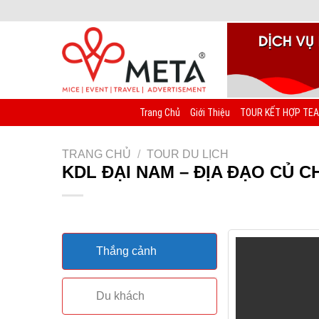
Chuyển
đến
nội
dung
Trang Chủ
Giới Thiệu
TOUR KẾT HỢP TEA
TRANG CHỦ
/
TOUR DU LỊCH
KDL ĐẠI NAM – ĐỊA ĐẠO CỦ CH
Thắng cảnh
Du khách