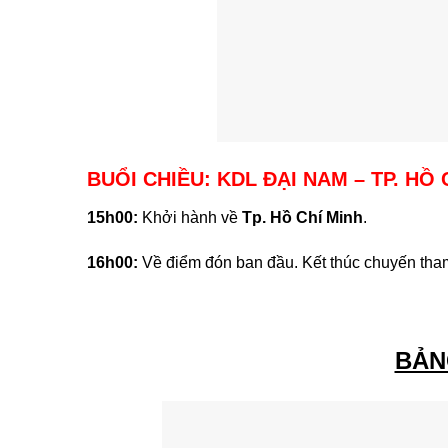
BUỔI CHIỀU
:
KDL ĐẠI NAM – TP. 
1
5
h
0
0:
Khởi hành về
Tp. Hồ Chí Minh
.
1
6
h
0
0:
Về điểm đón ban đầu. Kết thúc chuyến th
BẢN