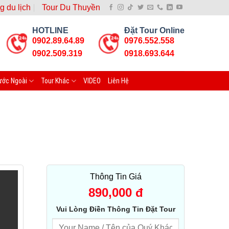
g du lịch
Tour Du Thuyền
HOTLINE
Đặt Tour Online
0902.89.64.89
0976.552.558
0902.509.319
0918.693.644
ước Ngoài
Tour Khác
VIDEO
Liên Hệ
Thông Tin Giá
890,000
đ
Vui Lòng Điền Thông Tin Đặt Tour