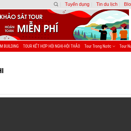
Tuyển dụng
Tin du lịch
Blo
M BUILDING
TOUR KẾT HỢP HỘI NGHỊ-HỘI THẢO
Tour Trong Nước
Tour N
I