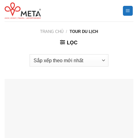
Chuyển
đến
nội
dung
TRANG CHỦ
/
TOUR DU LỊCH
LỌC