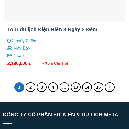
Tour du lịch Điện Biên 3 Ngày 2 Đêm
3 ngày 2 đêm
Máy Bay
4 sao
3,190,000
đ
Xem Chi Tiết
1
2
3
4
…
13
14
15
CÔNG TY CỔ PHẦN SỰ KIỆN & DU LỊCH META