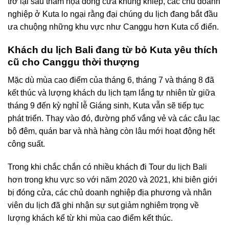
trở lại sau thảm họa đóng cửa khủng khiếp, các chủ doanh
nghiệp ở Kuta lo ngại rằng đại chúng du lịch đang bắt đầu
ưa chuộng những khu vực như Canggu hơn Kuta cổ điển.
Khách du lịch Bali đang từ bỏ Kuta yêu thích
cũ cho Canggu thời thượng
Mặc dù mùa cao điểm của tháng 6, tháng 7 và tháng 8 đã
kết thúc và lượng khách du lịch tạm lắng tự nhiên từ giữa
tháng 9 đến kỳ nghỉ lễ Giáng sinh, Kuta vẫn sẽ tiếp tục
phát triển. Thay vào đó, đường phố vắng vẻ và các câu lạc
bộ đêm, quán bar và nhà hàng còn lâu mới hoạt động hết
công suất.
Trong khi chắc chắn có nhiều khách đi Tour du lịch Bali
hơn trong khu vực so với năm 2020 và 2021, khi biên giới
bị đóng cửa, các chủ doanh nghiệp địa phương và nhân
viên du lịch đã ghi nhận sự sụt giảm nghiêm trọng về
lượng khách kể từ khi mùa cao điểm kết thúc.