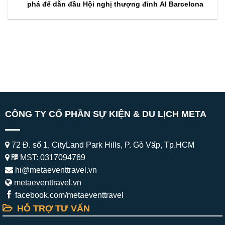
phá để dẫn đầu Hội nghị thượng đỉnh AI Barcelona
CÔNG TY CỔ PHẦN SỰ KIỆN & DU LỊCH META
72 Đ. số 1, CityLand Park Hills, P. Gò Vấp, Tp.HCM
MST: 0317094769
hi@metaeventtravel.vn
metaeventtravel.vn
facebook.com/metaeventtravel
HỖ TRỢ TƯ VẤN