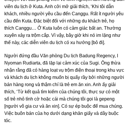
viên du lịch ở Kuta. Anh cởi mở giải thích, ‘Khi tôi dẫn
khách, nhiều người yêu cầu đến Canggu. Rất ít người yêu
cầu đến Kuta. Đặc biệt đối với những du khách trẻ, họ
thích Canggu… Ở Kuta luôn có cảm giác bất an. Thường
xuyên xảy ra trộm cắp. Vì vậy, bây giờ khi nó im lặng như
thế này, các diễn viên du lịch có xu hướng [bỏ đi].
Người đứng đầu Văn phòng Du lịch Badung Regency, I
Nyoman Rudiarta, đã lặp lại cảm xúc của Sugi. Ông thừa
nhận rằng đã có hàng loạt vụ trộm điện thoại trong khu vực
và khách du lịch không muốn bị quấy rầy bởi những người
bán hàng rong và thậm chí là trẻ em ăn xin. Anh ấy giải
thích, ‘Từ kết quả tìm kiếm của chúng tôi, thực sự có một
số trẻ nhỏ tình cờ hoặc cái mà chúng tôi gọi là gepeng
[người vô gia cư và ăn xin]. Có sự ép buộc để mua chúng.
Việc buôn bán của họ dưới dạng khăn giấy và dây buộc
tóc.