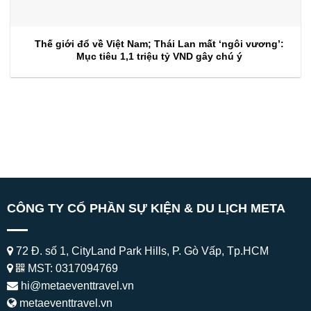
Thế giới đổ về Việt Nam; Thái Lan mất ‘ngôi vương’:
Mục tiêu 1,1 triệu tỷ VND gây chú ý
CÔNG TY CỔ PHẦN SỰ KIỆN & DU LỊCH META
72 Đ. số 1, CityLand Park Hills, P. Gò Vấp, Tp.HCM
MST: 0317094769
hi@metaeventtravel.vn
metaeventtravel.vn