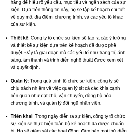
hàng để hiểu rõ yêu cầu, mục tiêu và ngân sách của sự
kiện. Dựa trên thông tin này, họ sẽ lập kế hoạch chi tiết
về quy mô, địa điểm, chương trình, và các yếu tố khác
của sự kiện.
Thiết kế
: Công ty tổ chức sự kiện sẽ tạo ra các ý tưởng
và thiết kế sự kiện dựa trên kế hoạch đã được phê
duyệt. Đây là giai đoạn mà các yếu tố như trang trí, ánh
sáng, âm thanh và trình diễn nghệ thuật được xem xét
và quyết định.
Quản lý
: Trong quá trình tổ chức sự kiện, công ty sẽ
chịu trách nhiệm về việc quản lý tất cả các khía cạnh
liên quan như đặt chỗ, vận chuyển, đồng bộ hóa
chương trình, và quản lý đội ngũ nhân viên.
Triển khai
: Trong ngày diễn ra sự kiện, công ty tổ chức
sự kiện sẽ thực hiện toàn bộ kế hoạch đã được chuẩn
bị. Họ sẽ giám sát các hoạt động, đảm bảo mọi thứ diễn