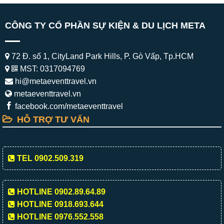
CÔNG TY CỔ PHẦN SỰ KIỆN & DU LỊCH META
72 Đ. số 1, CityLand Park Hills, P. Gò Vấp, Tp.HCM
MST: 0317094769
hi@metaeventtravel.vn
metaeventtravel.vn
facebook.com/metaeventtravel
HỖ TRỢ TƯ VẤN
TEL 0902.509.319
HOTLINE 0902.89.64.89
HOTLINE 0918.693.644
HOTLINE 0976.552.558