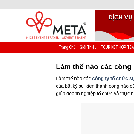
Chuyển
đến
nội
dung
Trang Chủ
Giới Thiệu
TOUR KẾT HỢP TEA
Làm thế nào các công 
Làm thế nào các
công ty tổ chức s
của bất kỳ sự kiện thành công nào củ
giúp doanh nghiệp tổ chức và thực h