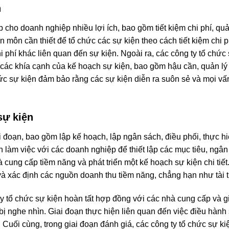
n
cho doanh nghiệp nhiều lợi ích, bao gồm tiết kiệm chi phí, quản
 môn cần thiết để tổ chức các sự kiện theo cách tiết kiệm chi p
i phí khác liên quan đến sự kiện. Ngoài ra, các công ty tổ chức 
 các khía cạnh của kế hoạch sự kiện, bao gồm hậu cần, quản lý
chức sự kiện đảm bảo rằng các sự kiện diễn ra suôn sẻ và mọi 
sự kiện
đoạn, bao gồm lập kế hoạch, lập ngân sách, điều phối, thực hi
n làm việc với các doanh nghiệp để thiết lập các mục tiêu, ngân
cung cấp tiềm năng và phát triển một kế hoạch sự kiện chi tiết
và xác định các nguồn doanh thu tiềm năng, chẳng hạn như tài 
ty tổ chức sự kiện hoàn tất hợp đồng với các nhà cung cấp và g
t bị nghe nhìn. Giai đoạn thực hiện liên quan đến việc điều hàn
Cuối cùng, trong giai đoạn đánh giá, các công ty tổ chức sự ki