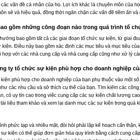
 các vấn đề cá nhân của họ. Lợi ích khác là chuyên môn của họ 
uôn sẻ và hiệu quả, đồng thời ngăn chặn các vấn đề tiềm ẩn và
 bao gồm những công đoạn nào trong quá trình tổ ch
 thường bao gồm tất cả các giai đoạn tổ chức sự kiện, từ giai 
 kiện. Điều này bao gồm xác định các mục tiêu và mục tiêu của 
hối hợp với các nhà cung cấp và nhà cung cấp cũng như xử lý cá
ng ty tổ chức sự kiện phù hợp cho doanh nghiệp củ
sự kiện phù hợp cho doanh nghiệp của bạn phụ thuộc vào một số 
hư các nhu cầu và sở thích cụ thể của bạn. Tìm kiếm các công 
n, có uy tín cao trong việc cung cấp các sự kiện chất lượng ca
tài liệu tham khảo và xem lại danh mục các sự kiện trong quá
rình phức tạp và nhiều mặt, đòi hỏi phải lập kế hoạch cẩn thận, 
ức sự kiện có thể giúp đơn giản hóa quy trình bằng cách cung cấ