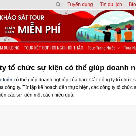
Tuyển dụng
Tin du lịch
Blo
M BUILDING
TOUR KẾT HỢP HỘI NGHỊ-HỘI THẢO
Tour Trong Nước
Tour N
ty tổ chức sự kiện có thể giúp doanh 
ự kiện
có thể giúp doanh nghiệp của bạn: Các công ty tổ chức sự
a công ty. Từ lập kế hoạch đến thực hiện, các công ty tổ chức 
iện các sự kiện một cách hiệu quả.