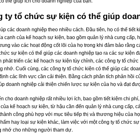
có thể giúp ích cho doanh nghiệp của bạn.
 ty tổ chức sự kiện có thể giúp doa
iúp các doanh nghiệp theo nhiều cách. Đầu tiên, họ có thể tiết 
hía cạnh của kế hoạch sự kiện, bao gồm quản lý nhà cung cấp, h
trung vào các hoạt động cốt lõi của họ trong khi đảm bảo rằng 
 chức sự kiện có thể giúp các doanh nghiệp tạo ra các sự kiện 
 phát triển các kế hoạch sự kiện tùy chỉnh, các công ty tổ chức
g nhớ. Cuối cùng, các công ty tổ chức kiện có thể giúp các do
ịnh các lĩnh vực cần cải thiện. Bằng cách phân tích phản hồi c
iúp doanh nghiệp cải thiện chiến lược sự kiện của họ và đạt đượ
cho doanh nghiệp rất nhiều lợi ích, bao gồm tiết kiệm chi phí, q
 của kế hoạch sự kiện, từ hậu cần đến quản lý nhà cung cấp, cá
thành công phù hợp với mục tiêu tiếp thị và thương hiệu của h
phẩm hay loại sự kiện khác, làm việc với một công ty tổ chức s
áng nhớ cho những người tham dự.