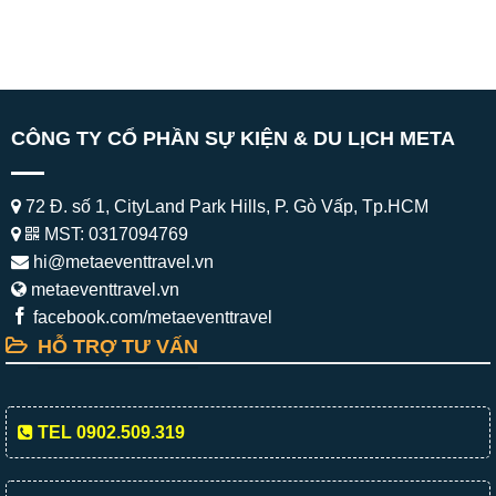
CÔNG TY CỔ PHẦN SỰ KIỆN & DU LỊCH META
72 Đ. số 1, CityLand Park Hills, P. Gò Vấp, Tp.HCM
MST: 0317094769
hi@metaeventtravel.vn
metaeventtravel.vn
facebook.com/metaeventtravel
HỖ TRỢ TƯ VẤN
TEL 0902.509.319