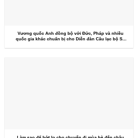
Vương quốc Anh đồng bộ với Đức, Pháp và nhiều
quốc gia khác chuẩn bị cho Diễn đàn Câu lạc bộ Sự
kiện 2026
Làm sao để bớt lo cho chuyến đi mùa hè đến châu