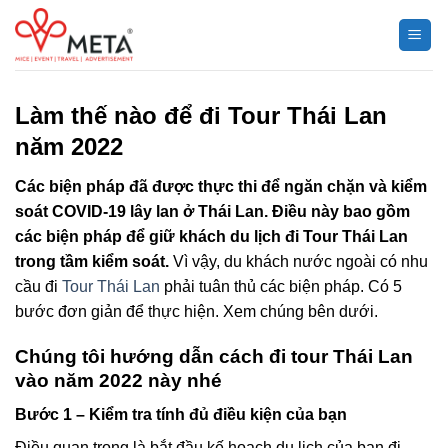
Chuyển
đến
nội
dung
Làm thế nào để đi Tour Thái Lan
năm 2022
Các biện pháp đã được thực thi để ngăn chặn và kiểm
soát COVID-19 lây lan ở Thái Lan. Điều này bao gồm
các biện pháp để giữ khách du lịch đi Tour Thái Lan
trong tầm kiểm soát.
Vì vậy, du khách nước ngoài có nhu
cầu đi
Tour Thái Lan
phải tuân thủ các biện pháp. Có 5
bước đơn giản để thực hiện. Xem chúng bên dưới.
Chúng tôi hướng dẫn cách đi tour Thái Lan
vào năm 2022 này nhé
Bước 1 – Kiểm tra tính đủ điều kiện của bạn
Điều quan trọng là bắt đầu kế hoạch du lịch của bạn đi