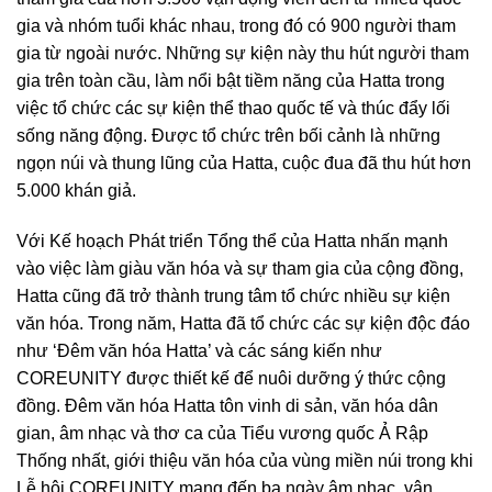
gia và nhóm tuổi khác nhau, trong đó có 900 người tham
gia từ ngoài nước. Những sự kiện này thu hút người tham
gia trên toàn cầu, làm nổi bật tiềm năng của Hatta trong
việc tổ chức các sự kiện thể thao quốc tế và thúc đẩy lối
sống năng động. Được tổ chức trên bối cảnh là những
ngọn núi và thung lũng của Hatta, cuộc đua đã thu hút hơn
5.000 khán giả.
Với Kế hoạch Phát triển Tổng thể của Hatta nhấn mạnh
vào việc làm giàu văn hóa và sự tham gia của cộng đồng,
Hatta cũng đã trở thành trung tâm tổ chức nhiều sự kiện
văn hóa. Trong năm, Hatta đã tổ chức các sự kiện độc đáo
như ‘Đêm văn hóa Hatta’ và các sáng kiến như
COREUNITY được thiết kế để nuôi dưỡng ý thức cộng
đồng. Đêm văn hóa Hatta tôn vinh di sản, văn hóa dân
gian, âm nhạc và thơ ca của Tiểu vương quốc Ả Rập
Thống nhất, giới thiệu văn hóa của vùng miền núi trong khi
Lễ hội COREUNITY mang đến ba ngày âm nhạc, vận