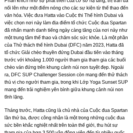
Phấn khích nhờ sự phát triển của cơ sở hạ tầng, thị trấn đã
nổi lên như một điểm nóng cho các sự kiện từ thể thao đến
văn hóa. Việc đưa Hatta vào Cuộc thi Thể hình Dubai và
việc chọn nơi này làm địa điểm tổ chức Cuộc đua Spartan
đã nhấn mạnh danh tiếng ngày càng tăng của nơi này như
một trung tâm thể thao và chăm sóc sức khỏe. Là một phần
của Thử thách thể hình Dubai (DFC) năm 2023, Hatta đã
tổ chức Giải chèo thuyền đứng Dubai đầu tiên vào tháng
trước với khoảng 1.000 người tham gia tham gia các buổi
chèo ván đứng trên khung cảnh núi non tuyệt đẹp. Ngoài
ra, DFC SUP Challenger Session còn mang đến thử thách
thú vị cho người tham gia, trong khi Lớp Yoga Sunset SUP
mang đến trải nghiệm yên bình giữa khung cảnh núi non
tĩnh lặng.
Tháng trước, Hatta cũng là chủ nhà của Cuộc đua Spartan
lần thứ ba, được công nhận là một trong những cuộc đua
sức bền khắc nghiệt nhất trên toàn thế giới, thu hút sự
tham gia của hơn 3.500 vận động viên đến từ nhiều quốc