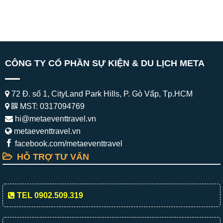
CÔNG TY CỔ PHẦN SỰ KIỆN & DU LỊCH META
72 Đ. số 1, CityLand Park Hills, P. Gò Vấp, Tp.HCM
MST: 0317094769
hi@metaeventtravel.vn
metaeventtravel.vn
facebook.com/metaeventtravel
HỖ TRỢ TƯ VẤN
TEL 0902.509.319