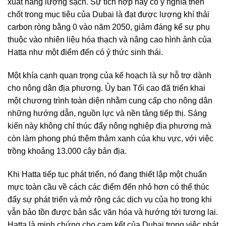
xuất năng lượng sạch. Sự tích hợp này có ý nghĩa then
chốt trong mục tiêu của Dubai là đạt được lượng khí thải
carbon ròng bằng 0 vào năm 2050, giảm đáng kể sự phụ
thuộc vào nhiên liệu hóa thạch và nâng cao hình ảnh của
Hatta như một điểm đến có ý thức sinh thái.
Một khía cạnh quan trọng của kế hoạch là sự hỗ trợ dành
cho nông dân địa phương. Ủy ban Tối cao đã triển khai
một chương trình toàn diện nhằm cung cấp cho nông dân
những hướng dẫn, nguồn lực và nền tảng tiếp thị. Sáng
kiến này không chỉ thúc đẩy nông nghiệp địa phương mà
còn làm phong phú thêm thảm xanh của khu vực, với việc
trồng khoảng 13.000 cây bản địa.
Khi Hatta tiếp tục phát triển, nó đang thiết lập một chuẩn
mực toàn cầu về cách các điểm đến nhỏ hơn có thể thúc
đẩy sự phát triển và mở rộng các dịch vụ của họ trong khi
vẫn bảo tồn được bản sắc văn hóa và hướng tới tương lai.
Hatta là minh chứng cho cam kết của Dubai trong việc phát