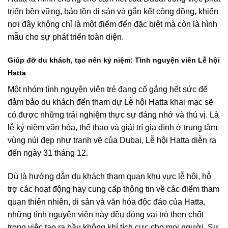
triển bền vững, bảo tồn di sản và gắn kết cộng đồng, khiến
nơi đây không chỉ là một điểm đến đặc biệt mà còn là hình
mẫu cho sự phát triển toàn diện.
Giúp đỡ du khách, tạo nên kỷ niệm: Tình nguyện viên Lễ hội
Hatta
Một nhóm tình nguyện viên trẻ đang cố gắng hết sức để
đảm bảo du khách đến tham dự Lễ hội Hatta khai mạc sẽ
có được những trải nghiệm thực sự đáng nhớ và thú vị. Là
lễ kỷ niệm văn hóa, thể thao và giải trí gia đình ở trung tâm
vùng núi đẹp như tranh vẽ của Dubai, Lễ hội Hatta diễn ra
đến ngày 31 tháng 12.
Dù là hướng dẫn du khách tham quan khu vực lễ hội, hỗ
trợ các hoạt động hay cung cấp thông tin về các điểm tham
quan thiên nhiên, di sản và văn hóa độc đáo của Hatta,
những tình nguyện viên này đều đóng vai trò then chốt
trong việc tạo ra bầu không khí tích cực cho mọi người. Sự