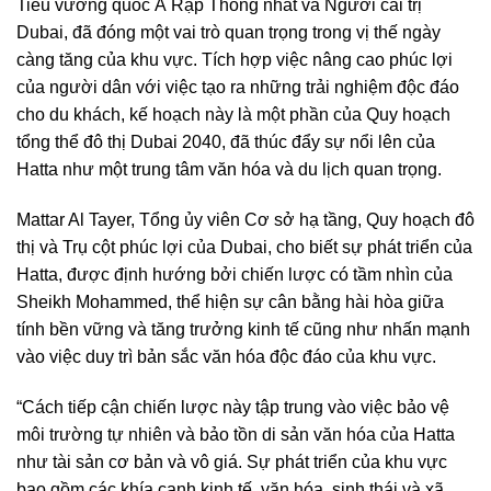
Tiểu vương quốc Ả Rập Thống nhất và Người cai trị
Dubai, đã đóng một vai trò quan trọng trong vị thế ngày
càng tăng của khu vực. Tích hợp việc nâng cao phúc lợi
của người dân với việc tạo ra những trải nghiệm độc đáo
cho du khách, kế hoạch này là một phần của Quy hoạch
tổng thể đô thị Dubai 2040, đã thúc đẩy sự nổi lên của
Hatta như một trung tâm văn hóa và du lịch quan trọng.
Mattar Al Tayer, Tổng ủy viên Cơ sở hạ tầng, Quy hoạch đô
thị và Trụ cột phúc lợi của Dubai, cho biết sự phát triển của
Hatta, được định hướng bởi chiến lược có tầm nhìn của
Sheikh Mohammed, thể hiện sự cân bằng hài hòa giữa
tính bền vững và tăng trưởng kinh tế cũng như nhấn mạnh
vào việc duy trì bản sắc văn hóa độc đáo của khu vực.
“Cách tiếp cận chiến lược này tập trung vào việc bảo vệ
môi trường tự nhiên và bảo tồn di sản văn hóa của Hatta
như tài sản cơ bản và vô giá. Sự phát triển của khu vực
bao gồm các khía cạnh kinh tế, văn hóa, sinh thái và xã