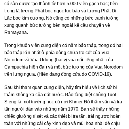
có sàn được tạo thành từ hơn 5.000 viên gạch bạc; bên
trong là tượng Phật bọc ngọc lục bảo và tượng Phật Di
Lặc bọc kim cương. Nó cũng có những bức tranh tường
xung quanh bức tường bên ngoài kể câu chuyện về
Ramayana.
Trong khuôn viên cung điện có năm bảo tháp, trong đó hai
bảo tháp lớn nhất ở phía đông chứa tro cốt của Vua
Norodom và Vua Udung (hai vị vua nổi tiếng nhất của
Campuchia hiện đại) và một bức tượng của Vua Norodom
trên lưng ngựa. (Hiện đang đóng cửa do COVID-19).
Sau khi tham quan cung điện, hãy tìm hiểu về lịch sử bi
thảm không xa của đất nước. Bảo tàng diệt chủng Tuol
Sleng là một trường học cũ nơi Khmer Đỏ thẩm vấn và tra
tấn người dân vào những năm 1970. Bạn sẽ thấy những
chiếc giường rỉ sét và các thiết bị tra tấn, trái ngược hoàn
toàn với những cái cây xinh đẹp và mùi hoa nhài dễ chịu