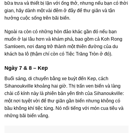
bữa trưa và thiết bị lặn với ống thở, nhưng nếu bạn có thời
gian, hãy dành một vài đêm ở đây để thư giãn và tận
hưởng cuộc sống trên bãi biển.
Ngoài ra còn có những hòn đảo khác gần đó nếu bạn
muốn ở lại lâu hơn và khám phá, bao gồm cả Koh Rong
Samloem, nơi đang trở thành một thiên đường của du
khách ba lô (thậm chí còn có Tiệc Trăng Tròn ở đó).
Ngày 7 & 8 – Kep
Buổi sáng, di chuyển bằng xe buýt đến Kep, cách
Sihanoukville khoảng hai giờ. Thị trấn ven biển và làng
chài cổ kính này là phiên bản yên tĩnh của Sihanoukville:
một nơi tuyệt vời để thư giãn gần biển nhưng không có
bầu không khí tiệc tùng. Nó nổi tiếng với món cua tiêu và
những bãi biển vắng.