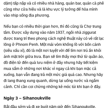
dặm) tấp nập và có nhiều nhà hàng, quán bar, quán cà phê
cũng như cửa hiệu và là khu vực lý tưởng để hòa mình
vào nhịp sống địa phương.
Nếu bạn có nhiều thời gian hơn, thì đó cũng là Chợ trung
tâm. Được xây dựng vào năm 1937, ngôi nhà ziggurat
được trang trí theo phong cách nghệ thuật này có vẻ rất lạc
lõng ở Phnom Penh. Một mái vòm khổng lồ với bốn cánh
(siêu xấu xí), đó là một nơi tuyệt vời để tìm nơi trú ẩn khỏi
ánh mặt trời giữa trưa. Bạn sẽ tìm thấy mọi thứ từ quần áo,
đồ điện tử đến quà lưu niệm ở đây nhưng hãy tiết kiệm
mua sắm ở những nơi khác vì ngay cả khi bạn mặc cả
xuống, bạn vẫn đang trả một mức giá quá cao. Nhưng hãy
đi lang thang xung quanh, dừng lại uống nước và ngắm
cảnh. Chỉ cần coi chừng những kẻ móc túi khi bạn ở đây.
Ngày 3 – Sihanoukville
Bắt đầu sớm và đi xe buýt năm giờ đến Sihanoukville,