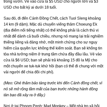
trong vườn. Vé vào cửa là $5 USD cho người lớn và $3
USD cho bất kỳ ai dưới 18 tuổi.
Sau đó, đi đến Cánh Đồng Chết, cách Tuol Sleng khoảng
14 km (9 dặm). Mặc dù chuyến viếng thăm Choeung Ek
(địa điểm nổi tiếng nhất) có thể không phải là cách thú vị
nhất để dành cả buổi chiều, nhưng nó mang lại trải nghiệm
thiêng liêng và đáng nhớ, một minh chứng cho sự nguy
hiểm của quyền lực không thể kiểm soát. Bạn sẽ không tin
tòa nhà tưởng niệm ở trung tâm chứa đầy đầu lâu. Vé vào
cửa là $6 USD; bạn sẽ phải trả khoảng 15 đô la Mỹ cho
một chuyến xe tuk-tuk khứ hồi (bạn có thể đi chung với một
vài người để chia đôi chi phí).
(Mẹo: Ghé thăm bảo tàng trước khi đến Cánh đồng chết, vì
nó sẽ mở rộng tầm mắt của bạn trước những hành động
tàn bạo đã xảy ra ở đây.)
Nơi ở tại Phnom Penh: Mad Monkey – Một nhà trọ xã hội