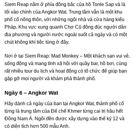
Siem Reap nằm ở phía đông bắc của hồ Tonle Sap và là
lối vào chính của Angkor Wat. Trung tâm vẫn là một khu
phố cổ nông thôn, với những ngôi nhà và cửa hàng kiểu
Pháp. Khu vực xung quanh Chợ Cũ đông đúc người dân
địa phương và người nước ngoài suốt cả ngày và có một
chút không khí tiệc tùng ở đây.
Nơi ở tại Siem Reap: Mad Monkey – Một khách sạn vui vẻ,
sống động và mang tính xã hội với quầy bar, hồ bơi, cùng
rất nhiều tour du lịch và hoạt động có tổ chức để giúp bạn
gặp gỡ mọi người và khám phá thành phố.
Ngày 6 – Angkor Wat
Hãy dành cả ngày của bạn tại Angkor Wat, thành phố cổ
từng là trung tâm của Đế chế Khmer từng cai trị hầu hết
Đông Nam Á. Ngôi đền được xây dựng vào thế kỷ 12 và
có diện tích hơn 500 mẫu Anh.