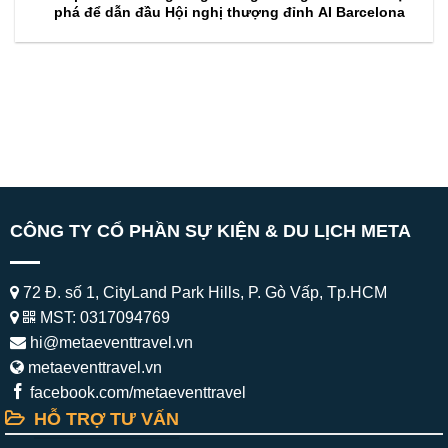
phá để dẫn đầu Hội nghị thượng đỉnh AI Barcelona
CÔNG TY CỔ PHẦN SỰ KIỆN & DU LỊCH META
72 Đ. số 1, CityLand Park Hills, P. Gò Vấp, Tp.HCM
MST: 0317094769
hi@metaeventtravel.vn
metaeventtravel.vn
facebook.com/metaeventtravel
HỖ TRỢ TƯ VẤN