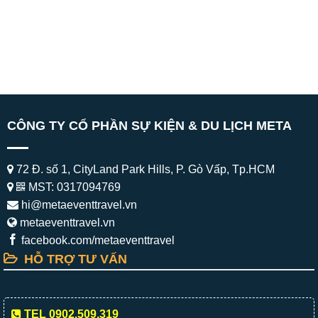
CÔNG TY CỔ PHẦN SỰ KIỆN & DU LỊCH META
72 Đ. số 1, CityLand Park Hills, P. Gò Vấp, Tp.HCM
MST: 0317094769
hi@metaeventtravel.vn
metaeventtravel.vn
facebook.com/metaeventtravel
HỖ TRỢ TƯ VẤN
TEL 0902.509.319