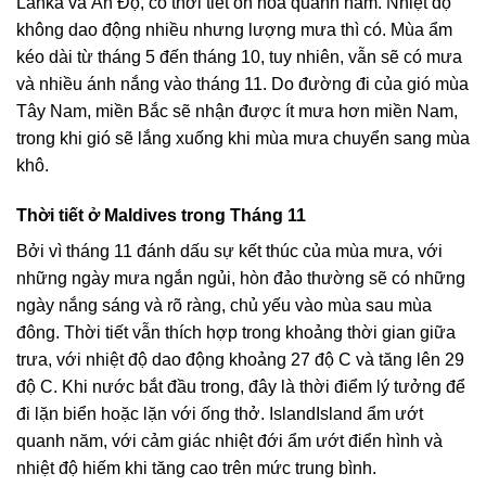
Lanka và Ấn Độ, có thời tiết ôn hòa quanh năm. Nhiệt độ
không dao động nhiều nhưng lượng mưa thì có. Mùa ẩm
kéo dài từ tháng 5 đến tháng 10, tuy nhiên, vẫn sẽ có mưa
và nhiều ánh nắng vào tháng 11. Do đường đi của gió mùa
Tây Nam, miền Bắc sẽ nhận được ít mưa hơn miền Nam,
trong khi gió sẽ lắng xuống khi mùa mưa chuyển sang mùa
khô.
Thời tiết ở Maldives trong Tháng 11
Bởi vì tháng 11 đánh dấu sự kết thúc của mùa mưa, với
những ngày mưa ngắn ngủi, hòn đảo thường sẽ có những
ngày nắng sáng và rõ ràng, chủ yếu vào mùa sau mùa
đông. Thời tiết vẫn thích hợp trong khoảng thời gian giữa
trưa, với nhiệt độ dao động khoảng 27 độ C và tăng lên 29
độ C. Khi nước bắt đầu trong, đây là thời điểm lý tưởng để
đi lặn biển hoặc lặn với ống thở. IslandIsland ẩm ướt
quanh năm, với cảm giác nhiệt đới ẩm ướt điển hình và
nhiệt độ hiếm khi tăng cao trên mức trung bình.