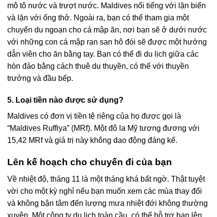
mô tô nước và trượt nước. Maldives nổi tiếng với lặn biển
và lặn với ống thở. Ngoài ra, bạn có thể tham gia một
chuyến du ngoạn cho cá mập ăn, nơi bạn sẽ ở dưới nước
với những con cá mập rạn san hô đói sẽ được một hướng
dẫn viên cho ăn bằng tay. Bạn có thể đi du lịch giữa các
hòn đảo bằng cách thuê du thuyền, có thể với thuyền
trưởng và đầu bếp.
5. Loại tiền nào được sử dụng?
Maldives có đơn vị tiền tệ riêng của họ được gọi là
“Maldives Ruffiya” (MRf). Một đô la Mỹ tương đương với
15,42 MRf và giá trị này không dao động đáng kể.
Lên kế hoạch cho chuyến đi của bạn
Về nhiệt độ, tháng 11 là một tháng khá bất ngờ. Thật tuyệt
vời cho một kỳ nghỉ nếu bạn muốn xem các mùa thay đổi
và không bận tâm đến lượng mưa nhiệt đới không thường
xuyên. Một công ty du lịch toàn cầu, có thể hỗ trợ bạn lên