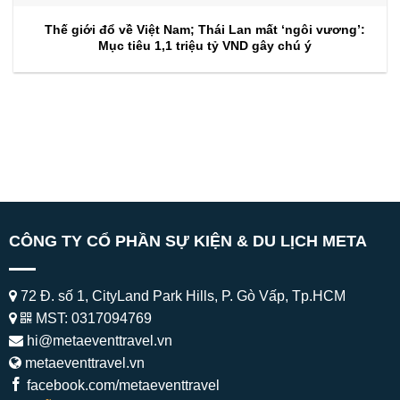
Thế giới đổ về Việt Nam; Thái Lan mất ‘ngôi vương’:
Mục tiêu 1,1 triệu tỷ VND gây chú ý
CÔNG TY CỔ PHẦN SỰ KIỆN & DU LỊCH META
72 Đ. số 1, CityLand Park Hills, P. Gò Vấp, Tp.HCM
MST: 0317094769
hi@metaeventtravel.vn
metaeventtravel.vn
facebook.com/metaeventtravel