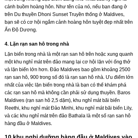
cánh buồm hoàng hôn. Như tên của nó, nếu bạn đang ở
trên Du thuyền Dhoni Sunset Truyền thống ở Maldives,
bạn sẽ có cơ hội ngắm cảnh hoàng hôn tuyệt đẹp nhất trên
Ấn Độ Dương.
4. Lặn rạn san hô trong nhà
Lặn biển trong nhà là một rạn san hô trên hoặc xung quanh
một khu nghỉ mát trên đảo mang lại cơ hội lặn với ống thở
và lặn biển lớn hơn. Đảo Maldives bao gồm khoảng 2500
rạn san hô, 900 trong số đó là rạn san hô nhà. Ưu điểm lớn
nhất của việc lặn biển trong nhà là bạn có thể khám phá
các rạn san hô mà không cần phải sử dụng thuyền. Baros
Maldives (rạn san hô 2,5 dặm), khu nghỉ mát bãi biển
Reethi, khu nghỉ mát Đảo Mirihi, khu nghỉ mát bãi biển Lily,
và các khu nghỉ mát trên đảo Bathala là một số rạn san hô
hàng đầu ở Maldives.
10 khu nghỉ dưỡng hàng đầu ở Maldives vào