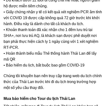
• Du khách dưới 12 tuổi đi cùng cha mẹ hoặc người giám
hộ được miễn tiêm chủng.
• Giấy chứng nhận y tế có kết quả xét nghiệm PCR âm tính
với COVID 19 được cấp không quá 72 giờ trước khi khởi
hành. Điều này là dành cho tất cả khách du lịch.
• Khoản thanh toán đã xác nhận cho 1 đêm lưu trú tại
SHA+, nơi lưu trú AQ, là khách sạn được phê duyệt nơi
bạn phải thực hiện cách ly 1 ngày cùng với 1 xét nghiệm
RT-PCR.
• Hoàn thành biểu mẫu Thẻ thông hành Thái Lan để lấy
mã QR
• Bảo hiểm du lịch, bắt buộc bao gồm COVID-19
Chúng tôi khuyên bạn nên truy cập trang web du lịch chính
thức của Thái Lan trước khi đi du lịch trong trường hợp
một số yêu cầu thay đổi.
Mua bảo hiểm cho Tour du lịch Thái Lan