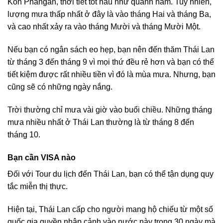
Koh Phangan, thời tiết tốt hầu như quanh năm. Tuy nhiên,
lượng mưa thấp nhất ở đây là vào tháng Hai và tháng Ba,
và cao nhất xảy ra vào tháng Mười và tháng Mười Một.
Nếu bạn có ngân sách eo hẹp, bạn nên đến thăm Thái Lan
từ tháng 3 đến tháng 9 vì mọi thứ đều rẻ hơn và bạn có thể
tiết kiệm được rất nhiều tiền vì đó là mùa mưa. Nhưng, bạn
cũng sẽ có những ngày nắng.
Trời thường chỉ mưa vài giờ vào buổi chiều. Những tháng
mưa nhiều nhất ở Thái Lan thường là từ tháng 8 đến
tháng 10.
Bạn cần VISA nào
Đối với Tour du lịch đến Thái Lan, bạn có thể tận dụng quy
tắc miễn thị thực.
Hiện tại, Thái Lan cấp cho người mang hộ chiếu từ một số
quốc gia quyền nhập cảnh vào nước này trong 30 ngày mà