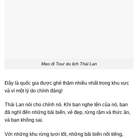
Mẹo đi Tour du lịch Thái Lan
Đây là quốc gia được ghé thăm nhiều nhất trong khu vực
và vì một lý do chính đáng!
Thái Lan nói cho chính nó. Khi bạn nghe tên của nó, bạn
đã nghĩ đến những bãi biển, vẻ đẹp, rừng rậm và thức ăn,
và bạn không sai.
Với những khu rừng tươi tốt, những bãi biển nổi tiếng,