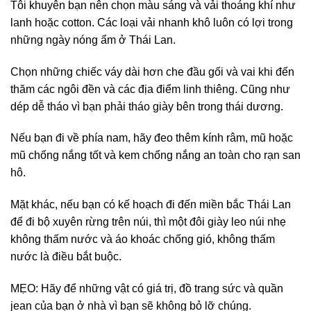
Tôi khuyên bạn nên chọn màu sáng và vải thoáng khí như
lanh hoặc cotton. Các loại vải nhanh khô luôn có lợi trong
những ngày nóng ẩm ở Thái Lan.
Chọn những chiếc váy dài hơn che đầu gối và vai khi đến
thăm các ngôi đền và các địa điểm linh thiêng. Cũng như
dép dễ tháo vì bạn phải tháo giày bên trong thái dương.
Nếu bạn đi về phía nam, hãy đeo thêm kính râm, mũ hoặc
mũ chống nắng tốt và kem chống nắng an toàn cho rạn san
hô.
Mặt khác, nếu bạn có kế hoạch đi đến miền bắc Thái Lan
để đi bộ xuyên rừng trên núi, thì một đôi giày leo núi nhẹ
không thấm nước và áo khoác chống gió, không thấm
nước là điều bắt buộc.
MẸO: Hãy để những vật có giá trị, đồ trang sức và quần
jean của bạn ở nhà vì bạn sẽ không bỏ lỡ chúng.