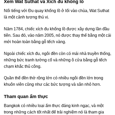
Xem Wat Suthat và Xích đu khổng lồ
Nổi tiếng với Đu quay khổng lồ ở lối vào chùa, Wat Suthat
là một cảnh tượng thú vị.
Năm 1784, chiếc xích đu khổng lồ được xây dựng lần đầu
tiên. Sau đó, vào năm 2005, nó được thay thế bằng một cái
mới hoàn toàn bằng gỗ tếch vàng.
Ngoài chiếc xích đu, ngôi đền còn có mái nhà truyền thống,
những bức tranh tường cổ và những ô cửa bằng gỗ tếch
chạm khắc thủ công.
Quần thể đền thờ rộng lớn có nhiều ngôi đền lớn trong
khuôn viên cũng như các bức tượng và sân nhỏ hơn.
Tham quan ẩm thực
Bangkok có nhiều loại ẩm thực đáng kinh ngạc, và một
trong những cách tốt nhất để trải nghiệm nó là tham gia