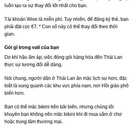
luôn tạo ra sự thay đổi tốt nhất cho bạn.
Tài khoản Wise là miễn phí. Tuy nhiên, để đăng ký thẻ, bạn
phải đặt cọc €7. * Con số này có thể thay đổi theo thời
gian.
Gói gì trong vali của bạn
Do khí hậu ấm áp, việc đóng gói hàng hóa đến Thái Lan
thực sự tương đối dễ dàng.
Nói chung, người dân ở Thái Lan ăn mặc lịch sự hơn, đặc
biệt là xung quanh các khu vực phía nam, nơi Hồi giáo phổ
biến hơn.
Bạn có thể mặc bikini trên bãi biển, nhưng chúng tôi
khuyên bạn không nên mặc bikini khi đi mua sắm ở chợ
hoặc trung tâm thương mại.