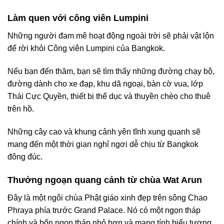
Làm quen với công viên Lumpini
Những người đam mê hoạt động ngoài trời sẽ phải vật lộn
để rời khỏi Công viên Lumpini của Bangkok.
Nếu bạn đến thăm, bạn sẽ tìm thấy những đường chạy bộ,
đường dành cho xe đạp, khu dã ngoại, bàn cờ vua, lớp
Thái Cực Quyền, thiết bị thể dục và thuyền chèo cho thuê
trên hồ.
Những cây cao và khung cảnh yên tĩnh xung quanh sẽ
mang đến một thời gian nghỉ ngơi dễ chịu từ Bangkok
đông đúc.
Thưởng ngoạn quang cảnh từ chùa Wat Arun
Đây là một ngôi chùa Phật giáo xinh đẹp trên sông Chao
Phraya phía trước Grand Palace. Nó có một ngọn tháp
chính và bốn ngọn tháp nhỏ hơn và mang tính biểu tượng