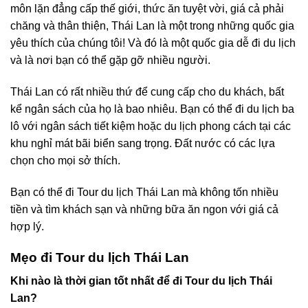
môn lặn đẳng cấp thế giới, thức ăn tuyệt vời, giá cả phải
chăng và thân thiện, Thái Lan là một trong những quốc gia
yêu thích của chúng tôi! Và đó là một quốc gia dễ đi du lịch
và là nơi bạn có thể gặp gỡ nhiều người.
Thái Lan có rất nhiều thứ để cung cấp cho du khách, bất
kể ngân sách của họ là bao nhiêu. Bạn có thể đi du lịch ba
lô với ngân sách tiết kiệm hoặc du lịch phong cách tại các
khu nghỉ mát bãi biển sang trọng. Đất nước có các lựa
chọn cho mọi sở thích.
Bạn có thể đi Tour du lịch Thái Lan mà không tốn nhiều
tiền và tìm khách sạn và những bữa ăn ngon với giá cả
hợp lý.
Mẹo đi Tour du lịch Thái Lan
Khi nào là thời gian tốt nhất để đi Tour du lịch Thái
Lan?