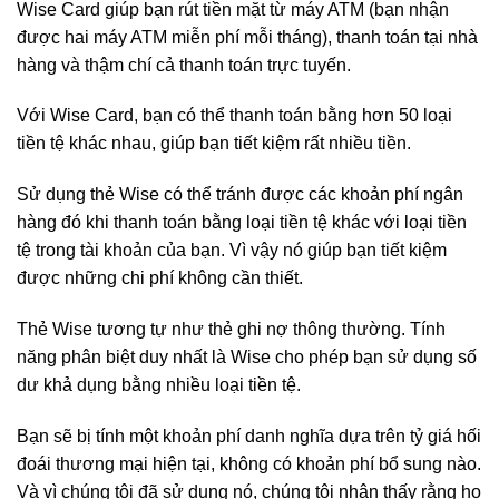
Wise Card giúp bạn rút tiền mặt từ máy ATM (bạn nhận
được hai máy ATM miễn phí mỗi tháng), thanh toán tại nhà
hàng và thậm chí cả thanh toán trực tuyến.
Với Wise Card, bạn có thể thanh toán bằng hơn 50 loại
tiền tệ khác nhau, giúp bạn tiết kiệm rất nhiều tiền.
Sử dụng thẻ Wise có thể tránh được các khoản phí ngân
hàng đó khi thanh toán bằng loại tiền tệ khác với loại tiền
tệ trong tài khoản của bạn. Vì vậy nó giúp bạn tiết kiệm
được những chi phí không cần thiết.
Thẻ Wise tương tự như thẻ ghi nợ thông thường. Tính
năng phân biệt duy nhất là Wise cho phép bạn sử dụng số
dư khả dụng bằng nhiều loại tiền tệ.
Bạn sẽ bị tính một khoản phí danh nghĩa dựa trên tỷ giá hối
đoái thương mại hiện tại, không có khoản phí bổ sung nào.
Và vì chúng tôi đã sử dụng nó, chúng tôi nhận thấy rằng họ