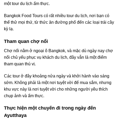
một tour du lịch ẩm thực.
Bangkok Food Tours có rất nhiều tour du lịch, nơi bạn có
thể thử mọi thứ, từ thức ăn đường phố đến các loại trái cây
kỳ lạ.
Tham quan chợ nổi
Chợ nổi nằm ở ngoại ô Bangkok, và mặc dù ngày nay chợ
nổi chủ yếu phục vụ khách du lịch, đây vẫn là một điểm
tham quan thú vị.
Các tour ở đây khoảng nửa ngày và khởi hành vào sáng
sớm. Không phải là một nơi tuyệt vời để mua sắm, nhưng
khu vực này là nơi tuyệt vời cho những người yêu thích
chụp ảnh và ẩm thực.
Thực hiện một chuyến đi trong ngày đến
Ayutthaya