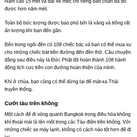
Nằm cao 15 mét và dài 46 mét; chỉ riêng bàn chân đã đo
được hơn năm mét.
Toàn bộ bức tượng được bao phủ bởi lá vàng và trông rất
ấn tượng khi bạn đến gần.
Bên trong ngôi đền có 108 chiếc bát, và bạn có thể mua xu
cho những chiếc bát trên đường đến đền thờ. Câu chuyện
đằng sau điều này là Đức Phật đã hoàn thành 108 hành
động tích cực trên con đường hoàn thiện của mình.
Khi ở chùa, bạn cũng có thể dừng lại để mát-xa Thái
truyền thống.
Cưỡi tàu trên không
Một cách để đi vòng quanh Bangkok trong điều hòa không
khí thoải mái là lên một trong các Tàu điện trên không. Với
những chiếc xe máy lạnh, không có cách nào tốt hơn để đi