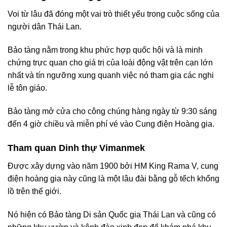
Voi từ lâu đã đóng một vai trò thiết yếu trong cuộc sống của
người dân Thái Lan.
Bảo tàng nằm trong khu phức hợp quốc hội và là minh
chứng trực quan cho giá trị của loài động vật trên cạn lớn
nhất và tín ngưỡng xung quanh việc nó tham gia các nghi
lễ tôn giáo.
Bảo tàng mở cửa cho công chúng hàng ngày từ 9:30 sáng
đến 4 giờ chiều và miễn phí vé vào Cung điện Hoàng gia.
Tham quan Dinh thự Vimanmek
Được xây dựng vào năm 1900 bởi HM King Rama V, cung
điện hoàng gia này cũng là một lâu đài bằng gỗ tếch khổng
lồ trên thế giới.
Nó hiện có Bảo tàng Di sản Quốc gia Thái Lan và cũng có