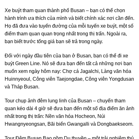
Xe buýt tham quan thành phố Busan – bạn có thể chọn
hành trình ưa thích của mình và biết chính xác nơi cần đến.
Họ đã đưa vào tuyến đường của mỗi tuyến xe buýt, một số
điểm tham quan quan trọng nhất trong thị trấn. Ngoài ra,
bạn biết trước tổng giá bạn sẽ trả trong ngày.
Đối với ngày đầu tiên của bạn ở Busan, bạn có thể đi xe
buýt Green Line. Nó sẽ đưa bạn đến tất cả những nơi bạn
muốn xem ngày hôm nay: Chợ cá Jagalchi, Làng văn hóa
Huinnyeoul, Công viên Taejongdae, Công viên Yongdusan
và Tháp Busan.
Tour chụp ảnh đêm lung linh của Busan – chuyến tham
quan kéo dài 4 giờ sẽ đưa bạn đến một số địa điểm ăn ảnh
nhất trong thị trấn: Nền văn hóa Hocheon, Núi
Hwangnyeongsan, Bãi biển Gwangalli và Dongbaekseom.
Tour Đêm Busan Bao gồm Du thuyền – một trải nghiệm thú