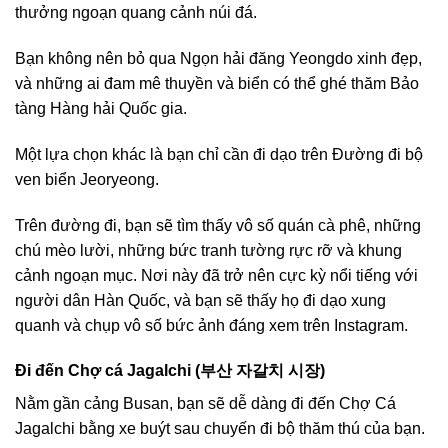
thưởng ngoạn quang cảnh núi đá.
Bạn không nên bỏ qua Ngọn hải đăng Yeongdo xinh đẹp,
và những ai đam mê thuyền và biển có thể ghé thăm Bảo
tàng Hàng hải Quốc gia.
Một lựa chọn khác là bạn chỉ cần đi dạo trên Đường đi bộ
ven biển Jeoryeong.
Trên đường đi, bạn sẽ tìm thấy vô số quán cà phê, những
chú mèo lười, những bức tranh tường rực rỡ và khung
cảnh ngoạn mục. Nơi này đã trở nên cực kỳ nổi tiếng với
người dân Hàn Quốc, và bạn sẽ thấy họ đi dạo xung
quanh và chụp vô số bức ảnh đáng xem trên Instagram.
Đi đến Chợ cá Jagalchi (부산 자갈치 시장)
Nằm gần cảng Busan, bạn sẽ dễ dàng đi đến Chợ Cá
Jagalchi bằng xe buýt sau chuyến đi bộ thăm thú của bạn.