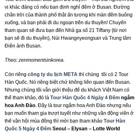
vị khác đáng có nếu bạn định nghỉ đêm ở Busan. Đường
chân trời của thành phố thật ấn tượng khi màn đêm buông
xuống, và bạn phải đi du ngoạn trên du thuyền! Chuyến
tham quan sẽ đưa bạn đến Nhà ga số 21 Tiffany (từ nơi
bạn sẽ đi du thuyền), Núi Hwangnyeongsan và Trung tâm
Điện ảnh Busan.
Theo: zenmomentsinkorea.
Còn riêng
công ty du lịch META
thì chúng tôi có 2 Tour
Hàn Quốc. Nó riêng biệt chứ không liên quan đến Busan.
Nhưng chúng tôi vẫn giới thiệu để du khách Việt Nam có
thể tham khảo, đó là
Tour Hàn Quốc 4 Ngày 4 Đêm
ngắm
hoa Anh Đào
. Đây là tour ngắm hoa Anh Đào nhưng nếu
bạn muốn tham gia trượt tuyết như những vận động viên ở
thế vận hội mùa đông thì mời bạn tham khảo
Tour Hàn
Quốc 5 Ngày 4 Đêm
Seoul – Elysan – Lotte World