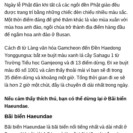
Ngày lễ Phật đản khi tất cả các ngôi đền Phật giáo đều
được trang trí bằng những chiếc đèn chiếu nhiều màu sắc.
Một thời điểm đáng để ghé thăm khác là vào mùa xuân với
mùa hoa anh đào, ngôi chùa trở thành địa điểm hàng đầu
để ngắm hoa anh đào ở Busan.
Cách đi từ Làng văn hóa Gamcheon đến Đền Haedong
Yonggungsa: bắt xe buýt màu xanh lá cây Sahagu 1 từ
Trường Tiểu học Gamjeong và đi 13 điểm dừng. Đi xe buýt
màu đỏ số 1001 và cảm thấy thoải mái vì bạn sẽ đi trong
35 điểm dừng và khoảng một giờ. Tổng thời gian đi xe sẽ
là hơn 2 giờ một chút, đây là chuyến đi dài nhất trong ngày.
Nếu cảm thấy thích thú, bạn có thể dừng lại ở Bãi biển
Haeundae.
Bãi biển Haeundae
Bãi biển Haeundae là bãi biển nổi tiếng nhất và dài nhất ở