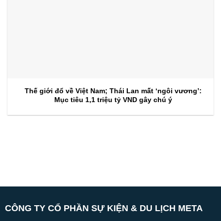
Thế giới đổ về Việt Nam; Thái Lan mất ‘ngôi vương’:
Mục tiêu 1,1 triệu tỷ VND gây chú ý
CÔNG TY CỔ PHẦN SỰ KIỆN & DU LỊCH META