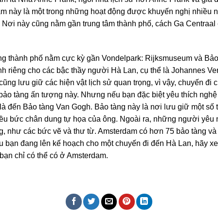
h tâm này là một trong những hoạt động được khuyến nghị nhiều
. Nơi này cũng nằm gần trung tâm thành phố, cách Ga Centraal
ong thành phố nằm cực kỳ gần Vondelpark: Rijksmuseum và Bả
nh riêng cho các bậc thầy người Hà Lan, cụ thể là Johannes 
ũng lưu giữ các hiện vật lịch sử quan trọng, vì vậy, chuyến đ
bảo tàng ấn tượng này. Nhưng nếu bạn đặc biệt yêu thích nghệ
là đến Bảo tàng Van Gogh. Bảo tàng này là nơi lưu giữ một số t
 bức chân dung tự họa của ông. Ngoài ra, những người yêu n
 ông, như các bức vẽ và thư từ. Amsterdam có hơn 75 bảo tàng v
 Nếu bạn đang lên kế hoạch cho một chuyến đi đến Hà Lan, hãy 
 bạn chỉ có thể có ở Amsterdam.