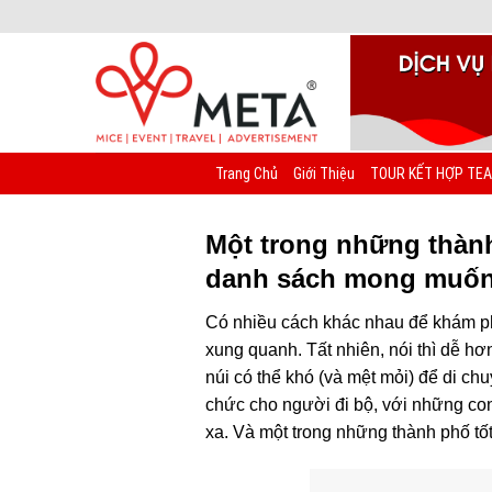
Chuyển
đến
nội
dung
Trang Chủ
Giới Thiệu
TOUR KẾT HỢP TEA
Một trong những thành 
danh sách mong muốn
Có nhiều cách khác nhau để khám ph
xung quanh. Tất nhiên, nói thì dễ h
núi có thể khó (và mệt mỏi) để di ch
chức cho người đi bộ, với những con
xa. Và một trong những thành phố tố