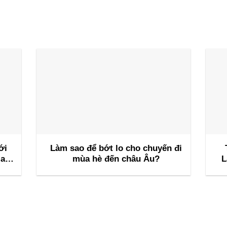
ới
Làm sao để bớt lo cho chuyến đi
ia
mùa hè đến châu Âu?
L
Câu