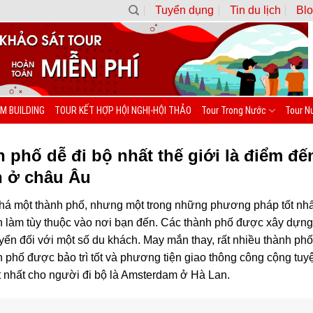
Tuyển dụng
Tin du lịch
Blo
M BUILDING
TOUR KẾT HỢP HỘI NGHỊ-HỘI THẢO
Tour Trong Nước
Tour N
phố dễ đi bộ nhất thế giới là điểm đến
 ở châu Âu
á một thành phố, nhưng một trong những phương pháp tốt nhất đ
ơn làm tùy thuộc vào nơi bạn đến. Các thành phố được xây dựng 
uyển đối với một số du khách. May mắn thay, rất nhiều thành phố
 phố được bảo trì tốt và phương tiện giao thông công cộng tuyệ
t nhất cho người đi bộ là Amsterdam ở Hà Lan.