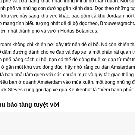
à phê và cửa hàng khác nhau trong khi đi bộ tham quan. Một số 
ành phố và những con đường gần kênh đào. Dọc theo những tu
ừ khu vực này sang khu vực khác, bao gồm cả khu Jordaan nổi ti
o mang tính biểu tượng nhất để đi bộ dọc theo, Brouwersgracht
lớn nhất thành phố và vườn Hortus Botanicus.
am không chỉ khiến nơi đây trở nên dễ đi bộ. Nó còn khiến th
0 dặm đường dành cho xe đạp và đạp xe là một phần rất quan t
 phố bằng cách đi bộ, bạn có thể dễ dàng thuê xe đạp từ một t
 ở gần một khu vực đông đúc, hãy nhớ rằng cư dân Amsterdam 
g là bạn phải làm quen với các chuẩn mực và quy tắc giao thôn
. Nếu bạn ở quanh Amsterdam vào mùa xuân, một trong những đị
ck Steves cũng gọi đạp xe qua Keukenhof là “niềm hạnh phúc t
u bảo tàng tuyệt vời