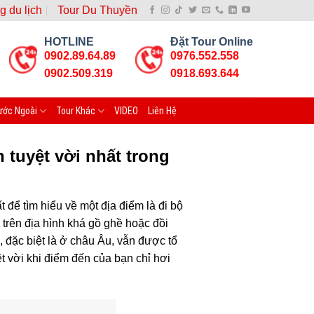
g du lịch
Tour Du Thuyền
HOTLINE
Đặt Tour Online
0902.89.64.89
0976.552.558
0902.509.319
0918.693.644
ước Ngoài
Tour Khác
VIDEO
Liên Hệ
 tuyệt vời nhất trong
ể tìm hiểu về một địa điểm là đi bộ
trên địa hình khá gồ ghề hoặc đồi
, đặc biệt là ở châu Âu, vẫn được tổ
t vời khi điểm đến của bạn chỉ hơi