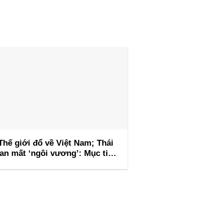
Thế giới đổ về Việt Nam; Thái
an mất ‘ngôi vương’: Mục tiêu
1,1 triệu tỷ VND gây chú ý