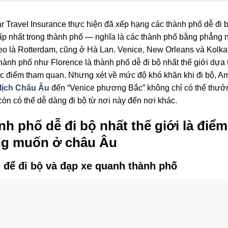
 Travel Insurance thực hiện đã xếp hạng các thành phố dễ đi bộ
hấp nhất trong thành phố — nghĩa là các thành phố bằng phẳng
heo là Rotterdam, cũng ở Hà Lan. Venice, New Orleans và Kolk
ành phố như Florence là thành phố dễ đi bộ nhất thế giới dựa t
 điểm tham quan. Nhưng xét về mức độ khó khăn khi đi bộ, Ams
 lịch Châu Âu
đến “Venice phương Bắc” không chỉ có thể thưở
òn có thể dễ dàng đi bộ từ nơi này đến nơi khác.
h phố dễ đi bộ nhất thế giới là điểm
ng muốn ở châu Âu
 để đi bộ và đạp xe quanh thành phố