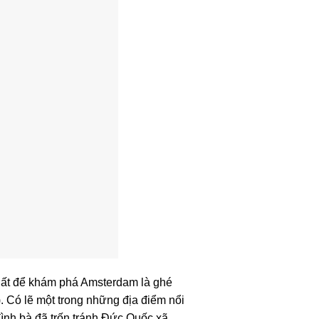
nhất để khám phá Amsterdam là ghé
). Có lẽ một trong những địa điểm nổi
đình bà đã trốn tránh Đức Quốc xã