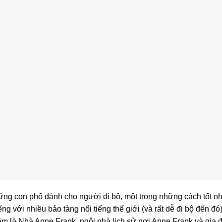
hững con phố dành cho người đi bộ, một trong những cách tốt 
ng với nhiều bảo tàng nổi tiếng thế giới (và rất dễ đi bộ đến đó
hăm là Nhà Anne Frank, ngôi nhà lịch sử nơi Anne Frank và gia 