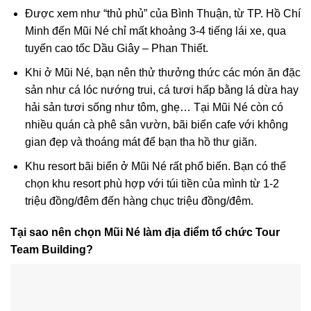
Được xem như “thủ phủ” của Bình Thuận, từ TP. Hồ Chí
Minh đến Mũi Né chỉ mất khoảng 3-4 tiếng lái xe, qua
tuyến cao tốc Dầu Giây – Phan Thiết.
Khi ở Mũi Né, bạn nên thử thưởng thức các món ăn đặc
sản như cá lóc nướng trui, cá tươi hấp bằng lá dừa hay
hải sản tươi sống như tôm, ghẹ… Tại Mũi Né còn có
nhiều quán cà phê sân vườn, bãi biển cafe với không
gian đẹp và thoáng mát để bạn tha hồ thư giãn.
Khu resort bãi biển ở Mũi Né rất phổ biến. Bạn có thể
chọn khu resort phù hợp với túi tiền của mình từ 1-2
triệu đồng/đêm đến hàng chục triệu đồng/đêm.
Tại sao nên chọn Mũi Né làm địa điểm tổ chức Tour
Team Building?