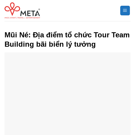
Chuyển
đến
nội
dung
Mũi Né: Địa điểm tổ chức Tour Team
Building bãi biển lý tưởng