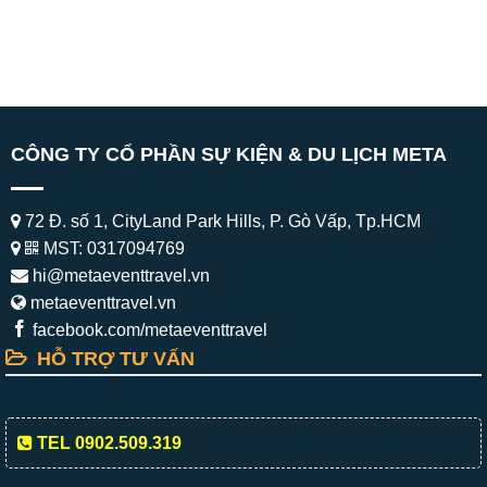
CÔNG TY CỔ PHẦN SỰ KIỆN & DU LỊCH META
72 Đ. số 1, CityLand Park Hills, P. Gò Vấp, Tp.HCM
MST: 0317094769
hi@metaeventtravel.vn
metaeventtravel.vn
facebook.com/metaeventtravel
HỖ TRỢ TƯ VẤN
TEL 0902.509.319