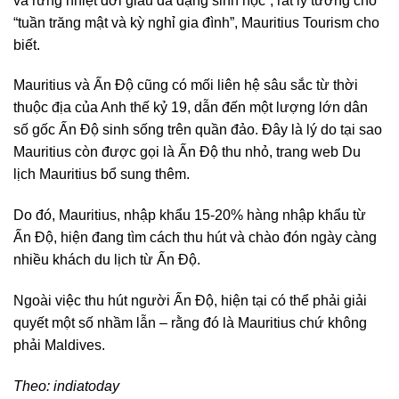
và rừng nhiệt đới giàu đa dạng sinh học”, rất lý tưởng cho
“tuần trăng mật và kỳ nghỉ gia đình”, Mauritius Tourism cho
biết.
Mauritius và Ấn Độ cũng có mối liên hệ sâu sắc từ thời
thuộc địa của Anh thế kỷ 19, dẫn đến một lượng lớn dân
số gốc Ấn Độ sinh sống trên quần đảo. Đây là lý do tại sao
Mauritius còn được gọi là Ấn Độ thu nhỏ, trang web Du
lịch Mauritius bổ sung thêm.
Do đó, Mauritius, nhập khẩu 15-20% hàng nhập khẩu từ
Ấn Độ, hiện đang tìm cách thu hút và chào đón ngày càng
nhiều khách du lịch từ Ấn Độ.
Ngoài việc thu hút người Ấn Độ, hiện tại có thể phải giải
quyết một số nhầm lẫn – rằng đó là Mauritius chứ không
phải Maldives.
Theo: indiatoday