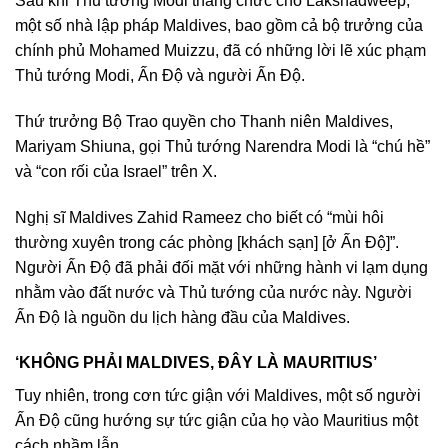
Sau khi Thủ tướng Modi thăng chức cho Lakshadweep,
một số nhà lập pháp Maldives, bao gồm cả bộ trưởng của
chính phủ Mohamed Muizzu, đã có những lời lẽ xúc phạm
Thủ tướng Modi, Ấn Độ và người Ấn Độ.
Thứ trưởng Bộ Trao quyền cho Thanh niên Maldives,
Mariyam Shiuna, gọi Thủ tướng Narendra Modi là “chú hề”
và “con rối của Israel” trên X.
Nghị sĩ Maldives Zahid Rameez cho biết có “mùi hôi
thường xuyên trong các phòng [khách sạn] [ở Ấn Độ]”.
Người Ấn Độ đã phải đối mặt với những hành vi lạm dụng
nhằm vào đất nước và Thủ tướng của nước này. Người
Ấn Độ là nguồn du lịch hàng đầu của Maldives.
‘KHÔNG PHẢI MALDIVES, ĐÂY LÀ MAURITIUS’
Tuy nhiên, trong cơn tức giận với Maldives, một số người
Ấn Độ cũng hướng sự tức giận của họ vào Mauritius một
cách nhầm lẫn.