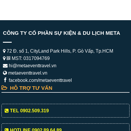
CÔNG TY CỔ PHẦN SỰ KIỆN & DU LỊCH META
72 Đ. số 1, CityLand Park Hills, P. Gò Vấp, Tp.HCM
MST: 0317094769
hi@metaeventtravel.vn
metaeventtravel.vn
facebook.com/metaeventtravel
HỖ TRỢ TƯ VẤN
TEL 0902.509.319
HOTLINE 0902.89.64.89