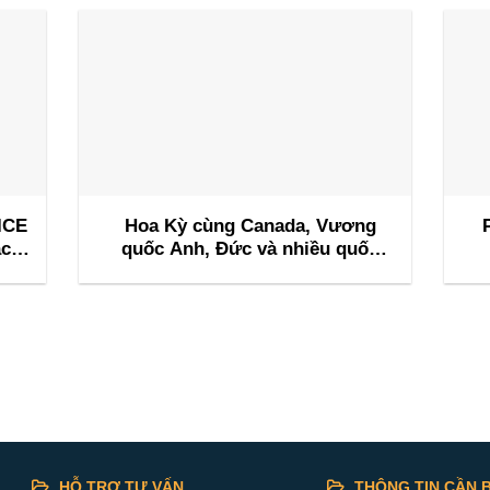
ICE
Hoa Kỳ cùng Canada, Vương
ác
quốc Anh, Đức và nhiều quốc
hội
gia khác tổ chức sự kiện M&I
d
ai
Flagship Nashville 2026
HỖ TRỢ TƯ VẤN
THÔNG TIN CẦN B