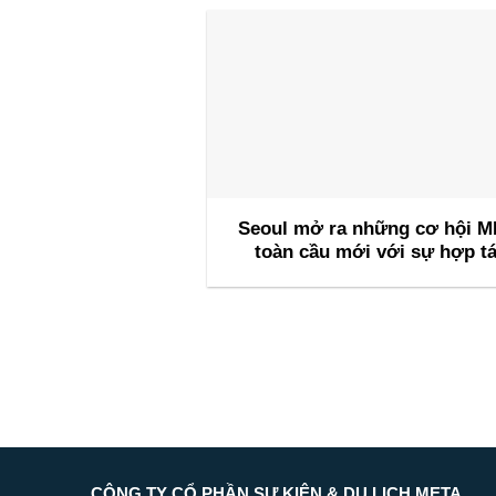
Seoul mở ra những cơ hội M
toàn cầu mới với sự hợp t
cùng INCON để thu hút các 
nghị quốc tế trong tương l
CÔNG TY CỔ PHẦN SỰ KIỆN & DU LỊCH META