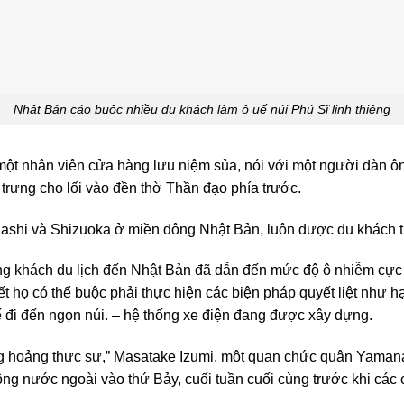
Nhật Bản cáo buộc nhiều du khách làm ô uế núi Phú Sĩ linh thiêng
một nhân viên cửa hàng lưu niệm sủa, nói với một người đàn ô
 trưng cho lối vào đền thờ Thần đạo phía trước.
ashi và Shizuoka ở miền đông Nhật Bản, luôn được du khách tr
g khách du lịch đến Nhật Bản đã dẫn đến mức độ ô nhiễm cực 
iết họ có thể buộc phải thực hiện các biện pháp quyết liệt như
 đi đến ngọn núi. – hệ thống xe điện đang được xây dựng.
ng hoảng thực sự,” Masatake Izumi, một quan chức quận Yamana
hông nước ngoài vào thứ Bảy, cuối tuần cuối cùng trước khi cá