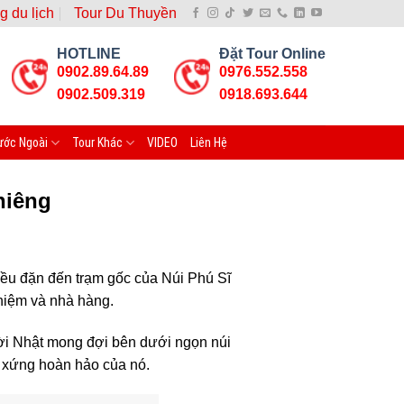
g du lịch
Tour Du Thuyền
HOTLINE
Đặt Tour Online
0902.89.64.89
0976.552.558
0902.509.319
0918.693.644
ước Ngoài
Tour Khác
VIDEO
Liên Hệ
hiêng
ều đặn đến trạm gốc của Núi Phú Sĩ
niệm và nhà hàng.
ười Nhật mong đợi bên dưới ngọn núi
ối xứng hoàn hảo của nó.