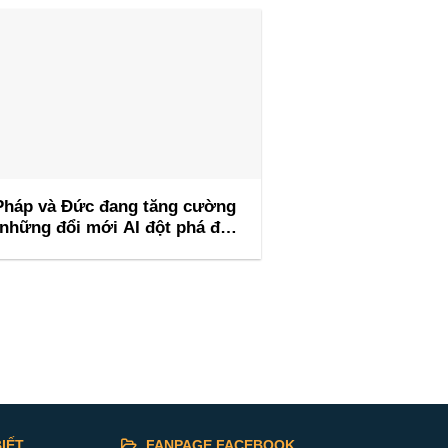
Pháp và Đức đang tăng cường
những đổi mới AI đột phá để
ẫn đầu Hội nghị thượng đỉnh AI
Barcelona
IẾT
FANPAGE FACEBOOK