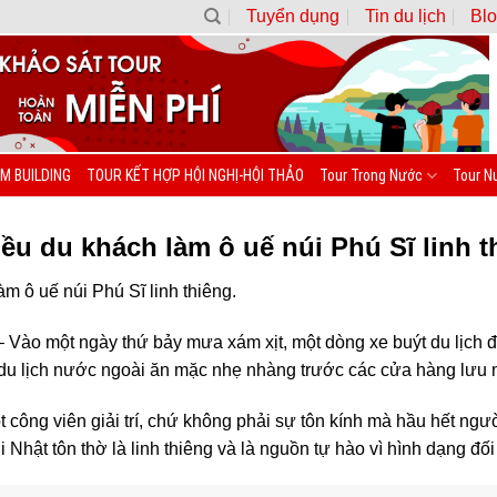
Tuyển dụng
Tin du lịch
Blo
M BUILDING
TOUR KẾT HỢP HỘI NGHỊ-HỘI THẢO
Tour Trong Nước
Tour N
ều du khách làm ô uế núi Phú Sĩ linh t
m ô uế núi Phú Sĩ linh thiêng.
Vào một ngày thứ bảy mưa xám xịt, một dòng xe buýt du lịch đ
du lịch nước ngoài ăn mặc nhẹ nhàng trước các cửa hàng lưu 
 công viên giải trí, chứ không phải sự tôn kính mà hầu hết ng
 Nhật tôn thờ là linh thiêng và là nguồn tự hào vì hình dạng đ