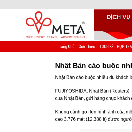
Chuyển
đến
nội
dung
Trang Chủ
Giới Thiệu
TOUR KẾT HỢP TEA
Nhật Bản cáo buộc nhi
Nhật Bản cáo buộc nhiều du khách là
FUJIYOSHIDA, Nhật Bản (Reuters) – 
của Nhật Bản, gửi hàng chục khách 
Khung cảnh gợi lên hình ảnh của một
cao 3.776 mét (12.388 ft) được người