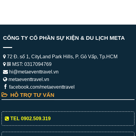
CÔNG TY CỔ PHẦN SỰ KIỆN & DU LỊCH META
72 Đ. số 1, CityLand Park Hills, P. Gò Vấp, Tp.HCM
MST: 0317094769
hi@metaeventtravel.vn
metaeventtravel.vn
facebook.com/metaeventtravel
HỖ TRỢ TƯ VẤN
TEL 0902.509.319