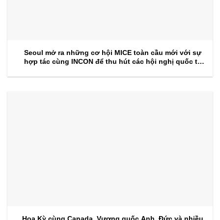
Seoul mở ra những cơ hội MICE toàn cầu mới với sự
hợp tác cùng INCON để thu hút các hội nghị quốc tế
trong tương lai
Hoa Kỳ cùng Canada, Vương quốc Anh, Đức và nhiều