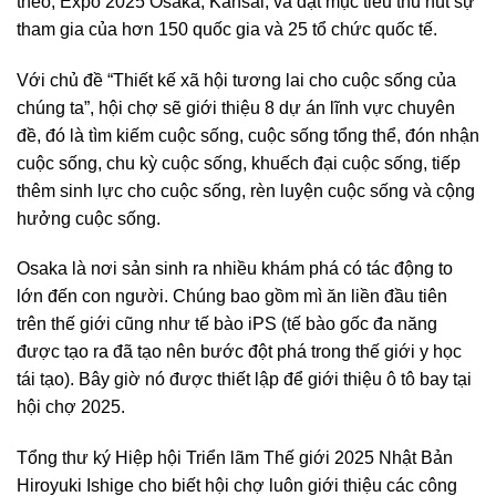
theo, Expo 2025 Osaka, Kansai, và đặt mục tiêu thu hút sự
tham gia của hơn 150 quốc gia và 25 tổ chức quốc tế.
Với chủ đề “Thiết kế xã hội tương lai cho cuộc sống của
chúng ta”, hội chợ sẽ giới thiệu 8 dự án lĩnh vực chuyên
đề, đó là tìm kiếm cuộc sống, cuộc sống tổng thể, đón nhận
cuộc sống, chu kỳ cuộc sống, khuếch đại cuộc sống, tiếp
thêm sinh lực cho cuộc sống, rèn luyện cuộc sống và cộng
hưởng cuộc sống.
Osaka là nơi sản sinh ra nhiều khám phá có tác động to
lớn đến con người. Chúng bao gồm mì ăn liền đầu tiên
trên thế giới cũng như tế bào iPS (tế bào gốc đa năng
được tạo ra đã tạo nên bước đột phá trong thế giới y học
tái tạo). Bây giờ nó được thiết lập để giới thiệu ô tô bay tại
hội chợ 2025.
Tổng thư ký Hiệp hội Triển lãm Thế giới 2025 Nhật Bản
Hiroyuki Ishige cho biết hội chợ luôn giới thiệu các công