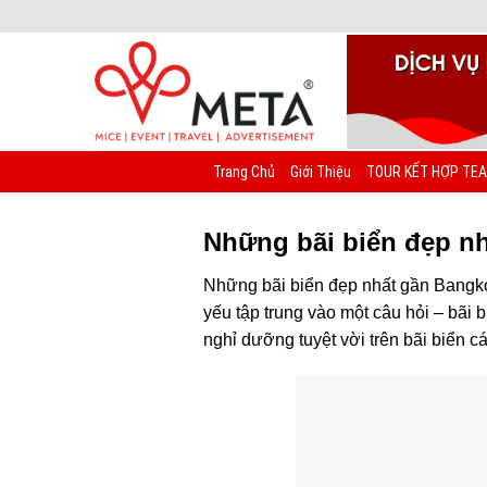
Chuyển
đến
nội
dung
Trang Chủ
Giới Thiệu
TOUR KẾT HỢP TEA
Những bãi biển đẹp n
Những bãi biển đẹp nhất gần Bangko
yếu tập trung vào một câu hỏi – bãi 
nghỉ dưỡng tuyệt vời trên bãi biển c