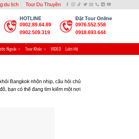
g du lịch
Tour Du Thuyền
HOTLINE
Đặt Tour Online
0902.89.64.89
0976.552.558
0902.509.319
0918.693.644
ước Ngoài
Tour Khác
VIDEO
Liên Hệ
khỏi Bangkok nhộn nhịp, câu hỏi chủ
 đô, bạn có thể đang tìm kiếm một nơi