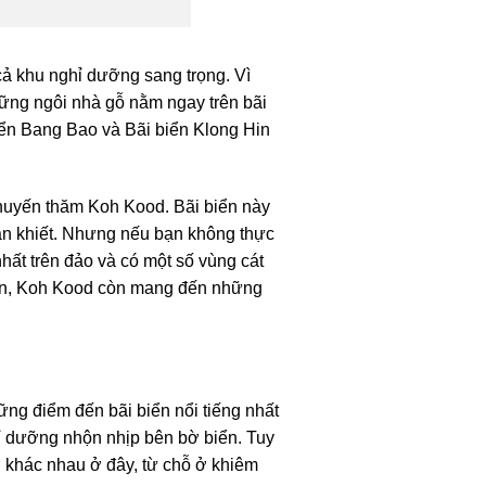
cả khu nghỉ dưỡng sang trọng. Vì
hững ngôi nhà gỗ nằm ngay trên bãi
biển Bang Bao và Bãi biển Klong Hin
chuyến thăm Koh Kood. Bãi biển này
uần khiết. Nhưng nếu bạn không thực
hất trên đảo và có một số vùng cát
biển, Koh Kood còn mang đến những
hững điểm đến bãi biển nổi tiếng nhất
hỉ dưỡng nhộn nhịp bên bờ biển. Tuy
ở khác nhau ở đây, từ chỗ ở khiêm