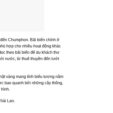
ài đến Chumphon. Bãi biển chính ở
n phù hợp cho nhiều hoạt động khác
dọc theo bãi biển để du khách thư
ới nước, từ thuê thuyền đến lướt
Phật vàng mang tính biểu tượng nằm
ược bao quanh bởi những cây thông,
 hình.
Thái Lan.