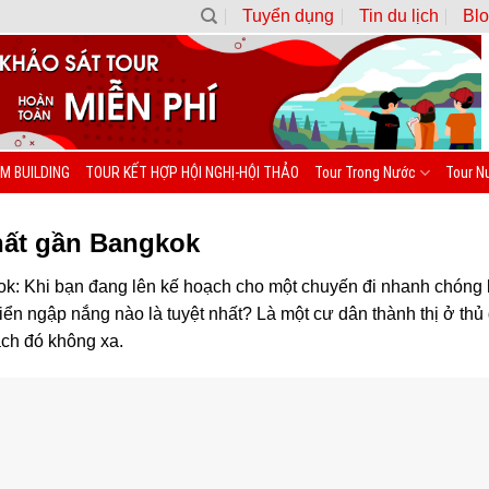
Tuyển dụng
Tin du lịch
Blo
M BUILDING
TOUR KẾT HỢP HỘI NGHỊ-HỘI THẢO
Tour Trong Nước
Tour N
hất gần Bangkok
k: Khi bạn đang lên kế hoạch cho một chuyến đi nhanh chóng 
biển ngập nắng nào là tuyệt nhất? Là một cư dân thành thị ở thủ
ách đó không xa.