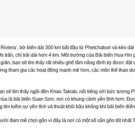
i Riviera’, bờ biển dài 300 km bắt đầu từ Phetchaburi và kéo d
 thị trấn, chỉ trải dài hơn 4 km. Môi trường của Bãi biển Hua Hi
giãn, bạn sẽ tìm thấy rất nhiều ghế tắm nắng định kỳ được đặt 
ớng tham gia các hoạt động mạnh mẽ hơn, các môn thể thao dư
ạn sẽ tìm thấy ngôi đền Khao Takiab, nổi tiếng với bức tượng 
chùa là bãi biển Suan Sơn, nơi có khung cảnh yên tĩnh hơn. Đ
g tìm kiếm sự yên tĩnh và thoát khỏi bầu không khí bãi biển điển
ười đam mê chơi gôn vì đây là nơi có một số sân gôn tốt nhất 