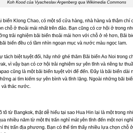
Koh Kood của Vyacheslav Argenberg qua Wikimedia Commons
ãi biển Klong Chao, có một số cửa hàng, nhà hàng và thậm chí 
ọn chỗ ở thoải mái nhất trên đảo. Bạn cũng có cơ hội ở trong n
ởng trải nghiệm bãi biển thoải mái hơn với chỗ ở rẻ hơn, Bãi 
i bãi biển đều có tầm nhìn ngoạn mục và nước màu ngọc lam.
 tách biệt tuyệt đối, hãy nhớ ghé thăm Bãi biển Ao Noi trong 
k, vì vậy bạn có cơ hội trải nghiệm sự yên tĩnh và riêng tư th
ao cũng là một bãi biển tuyệt vời để đến. Đây là bãi biển dài n
hững ai tìm kiếm sự yên bình và tĩnh lặng. Ngoài những bãi 
 và thác nước.
 tô từ Bangkok, thật dễ hiểu tại sao Hua Hin lại là một trong n
qua nhiều năm từ một thị trấn nghỉ mát yên tĩnh đến một nơi ng
í thị trấn địa phương. Bạn có thể tìm thấy nhiều lựa chọn chỗ 