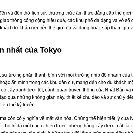
ền và đền thờ lịch sử, thưởng thức ẩm thực đẳng cấp thế giới 
ống giao thông công cộng hiệu quả, các khu phố đa dạng và vô s
hách từ khắp nơi trên thế giới đã và đang hoặc sắp tham gia 
n nhất của Tokyo
 sự tương phản thanh bình với môi trường nhịp độ nhanh của 
oặc ẩn mình trong các khu dân cư, mang đến cho du khách một 
có cây xanh tươi tốt, cảnh quan truyền thống của Nhật Bản và 
dạo qua những không gian này, thiết kế chu đáo và sự chú ý đến 
iều thế kỷ trước.
 còn có ý nghĩa về mặt văn hóa. Chúng thể hiện triết lý của 
ệc bố trí đá một cách chiến lược, những hàng cây được cắt tỉa