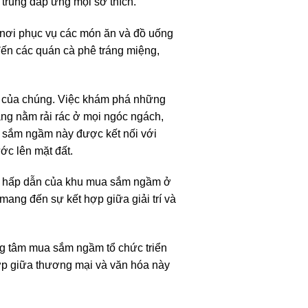
 trung đáp ứng mọi sở thích.
 nơi phục vụ các món ăn và đồ uống
đến các quán cà phê tráng miệng,
o của chúng. Việc khám phá những
ng nằm rải rác ở mọi ngóc ngách,
a sắm ngầm này được kết nối với
ớc lên mặt đất.
sức hấp dẫn của khu mua sắm ngầm ở
mang đến sự kết hợp giữa giải trí và
ng tâm mua sắm ngầm tổ chức triển
ợp giữa thương mại và văn hóa này