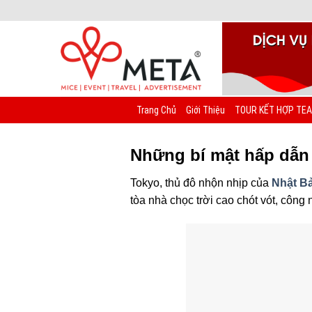
Chuyển
đến
nội
dung
Trang Chủ
Giới Thiệu
TOUR KẾT HỢP TEA
Những bí mật hấp dẫn
Tokyo, thủ đô nhộn nhịp của
Nhật B
tòa nhà chọc trời cao chót vót, công