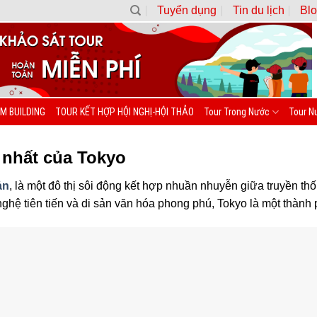
Tuyển dụng
Tin du lịch
Blo
M BUILDING
TOUR KẾT HỢP HỘI NGHỊ-HỘI THẢO
Tour Trong Nước
Tour N
 nhất của Tokyo
ản
, là một đô thị sôi động kết hợp nhuần nhuyễn giữa truyền thố
 nghệ tiên tiến và di sản văn hóa phong phú, Tokyo là một thàn