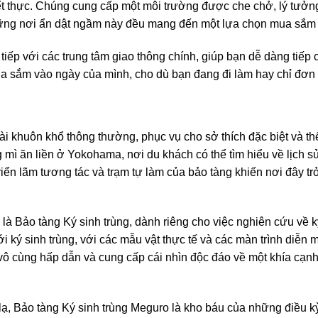
 thực. Chúng cung cấp một môi trường được che chở, lý tưởng để
g nơi ẩn dật ngầm này đều mang đến một lựa chọn mua sắm tho
c tiếp với các trung tâm giao thông chính, giúp bạn dễ dàng tiếp 
ua sắm vào ngày của mình, cho dù bạn đang đi làm hay chỉ đơn 
ài khuôn khổ thông thường, phục vụ cho sở thích đặc biệt và t
 mì ăn liền ở Yokohama, nơi du khách có thể tìm hiểu về lịch sử
iển lãm tương tác và trạm tự làm của bảo tàng khiến nơi đây tr
là Bảo tàng Ký sinh trùng, dành riêng cho việc nghiên cứu về k
i ký sinh trùng, với các mẫu vật thực tế và các màn trình diễn
 vô cùng hấp dẫn và cung cấp cái nhìn độc đáo về một khía cạn
, Bảo tàng Ký sinh trùng Meguro là kho báu của những điều kỳ l