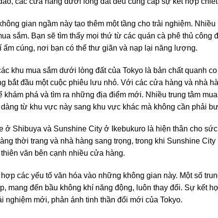
đáo, các cửa hàng dưới lòng đất đều cung cấp sự kết hợp chiết
không gian ngầm này tạo thêm một tầng cho trải nghiệm. Nhiều
ua sắm. Bạn sẽ tìm thấy mọi thứ từ các quán cà phê thủ công 
ấm cúng, nơi bạn có thể thư giãn và nạp lại năng lượng.
 các khu mua sắm dưới lòng đất của Tokyo là bản chất quanh c
g bắt đầu một cuộc phiêu lưu nhỏ. Với các cửa hàng và nhà hà
ể khám phá và tìm ra những địa điểm mới. Nhiều trung tâm mu
ễ dàng từ khu vực này sang khu vực khác mà không cần phải bư
ie ở Shibuya và Sunshine City ở Ikebukuro là hiện thân cho 
àng thời trang và nhà hàng sang trọng, trong khi Sunshine City 
 thiên văn bên cạnh nhiều cửa hàng.
 hợp các yếu tố văn hóa vào những không gian này. Một số tru
p, mang đến bầu không khí năng động, luôn thay đổi. Sự kết h
ải nghiệm mới, phản ánh tinh thần đổi mới của Tokyo.