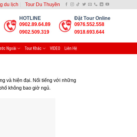
g du lịch
Tour Du Thuyền
HOTLINE
Đặt Tour Online
0902.89.64.89
0976.552.558
0902.509.319
0918.693.644
ước Ngoài
Tour Khác
VIDEO
Liên Hệ
ng và hiện đại. Nổi tiếng với những
h phố không bao giờ ngủ.