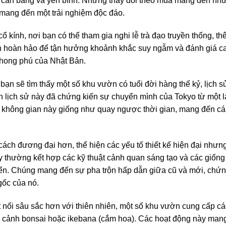
í cân bằng và yên bình. Những thay đổi theo mùa mang đến n
mang đến một trải nghiệm độc đáo.
ổ kính, nơi bạn có thể tham gia nghi lễ trà đạo truyền thống, 
h hoàn hảo để tận hưởng khoảnh khắc suy ngẫm và đánh giá cao
 phong phú của Nhật Bản.
bạn sẽ tìm thấy một số khu vườn có tuổi đời hàng thế kỷ, lịch 
 lịch sử này đã chứng kiến ​​sự chuyển mình của Tokyo từ một l
 không gian này giống như quay ngược thời gian, mang đến cá
 đương đại hơn, thể hiện các yếu tố thiết kế hiện đại nhưng 
thường kết hợp các kỹ thuật cảnh quan sáng tạo và các giống 
n. Chúng mang đến sự pha trộn hấp dẫn giữa cũ và mới, chứng
gốc của nó.
t nối sâu sắc hơn với thiên nhiên, một số khu vườn cung cấp c
y cảnh bonsai hoặc ikebana (cắm hoa). Các hoạt động này mang