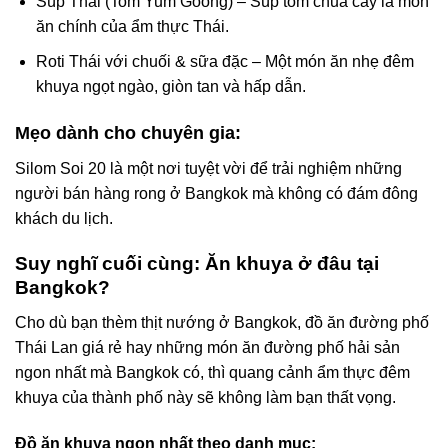
Súp Thái (Tom Yum Goong) – Súp tôm chua cay là món
ăn chính của ẩm thực Thái.
Roti Thái với chuối & sữa đặc – Một món ăn nhẹ đêm
khuya ngọt ngào, giòn tan và hấp dẫn.
Mẹo dành cho chuyên gia:
Silom Soi 20 là một nơi tuyệt vời để trải nghiệm những
người bán hàng rong ở Bangkok mà không có đám đông
khách du lịch.
Suy nghĩ cuối cùng: Ăn khuya ở đâu tại
Bangkok?
Cho dù bạn thèm thịt nướng ở Bangkok, đồ ăn đường phố
Thái Lan giá rẻ hay những món ăn đường phố hải sản
ngon nhất mà Bangkok có, thì quang cảnh ẩm thực đêm
khuya của thành phố này sẽ không làm bạn thất vọng.
Đồ ăn khuya ngon nhất theo danh mục: