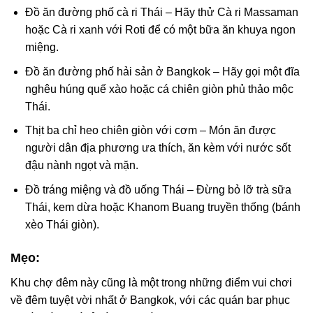
Đồ ăn đường phố cà ri Thái – Hãy thử Cà ri Massaman
hoặc Cà ri xanh với Roti để có một bữa ăn khuya ngon
miệng.
Đồ ăn đường phố hải sản ở Bangkok – Hãy gọi một đĩa
nghêu húng quế xào hoặc cá chiên giòn phủ thảo mộc
Thái.
Thịt ba chỉ heo chiên giòn với cơm – Món ăn được
người dân địa phương ưa thích, ăn kèm với nước sốt
đậu nành ngọt và mặn.
Đồ tráng miệng và đồ uống Thái – Đừng bỏ lỡ trà sữa
Thái, kem dừa hoặc Khanom Buang truyền thống (bánh
xèo Thái giòn).
Mẹo:
Khu chợ đêm này cũng là một trong những điểm vui chơi
về đêm tuyệt vời nhất ở Bangkok, với các quán bar phục