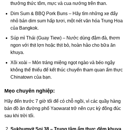
thưởng thức tôm, mực và cua nướng trên than.
Dim Sum & BBQ Pork Buns – Hãy tìm những xe đẩy
nhỏ bán dim sum hấp tươi, một nét văn hóa Trung Hoa
của Bangkok.
Súp mì Thái (Guay Tiew) – Nước dùng đậm đà, thơm
ngon với thịt lợn hoặc thịt bò, hoàn hảo cho bữa ăn
khuya.
Xôi xoài – Món tráng miệng ngọt ngào và béo ngậy
không thể thiếu để kết thúc chuyến tham quan ẩm thực
Chinatown của bạn.
Mẹo chuyên nghiệp:
Hãy đến trước 7 giờ tối để có chỗ ngồi, vì các quầy hàng
bán đồ ăn đường phố Yaowarat trở nên cực kỳ đông đúc
sau khi trời tối.
Sukhumvit Soi 38 – Trung tâm ẩm thực đêm khuya