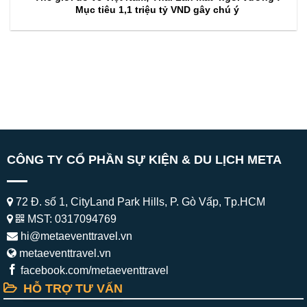
Mục tiêu 1,1 triệu tỷ VND gây chú ý
CÔNG TY CỔ PHẦN SỰ KIỆN & DU LỊCH META
72 Đ. số 1, CityLand Park Hills, P. Gò Vấp, Tp.HCM
MST: 0317094769
hi@metaeventtravel.vn
metaeventtravel.vn
facebook.com/metaeventtravel
HỖ TRỢ TƯ VẤN