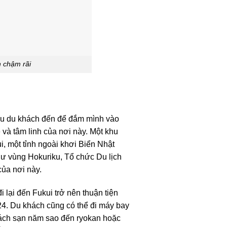
h chậm rãi
hiều du khách đến để đắm mình vào
và tâm linh của nơi này. Một khu
i, một tỉnh ngoài khơi Biển Nhật
hư vùng Hokuriku, Tổ chức Du lịch
của nơi này.
lại đến Fukui trở nên thuận tiện
4. Du khách cũng có thể đi máy bay
hách sạn năm sao đến ryokan hoặc