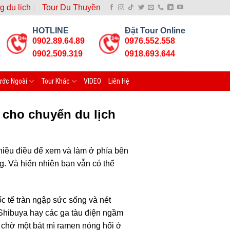
g du lịch
Tour Du Thuyền
HOTLINE
Đặt Tour Online
0902.89.64.89
0976.552.558
0902.509.319
0918.693.644
ước Ngoài
Tour Khác
VIDEO
Liên Hệ
 cho chuyến du lịch
hiều điều để xem và làm ở phía bên
g. Và hiển nhiên bạn vẫn có thể
c tế tràn ngập sức sống và nét
Shibuya hay các ga tàu điện ngầm
 chờ một bát mì ramen nóng hổi ở