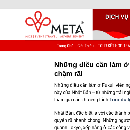
Chuyển
đến
nội
dung
Trang Chủ
Giới Thiệu
TOUR KẾT HỢP TEA
Những điều cần làm ở 
chậm rãi
Những điều cần làm ở Fukui, viên ng
này của Nhật Bản – từ những trải ng
tham gia các chương trình
Tour du l
Nhật Bản, đặc biệt là với các thành
quyến rũ nhanh chóng. Những người
quanh Tokyo, xếp hàng ở các công vi