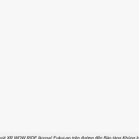
buýt XR WOW RIDE Ikossa! Fukui-go trên đường đến Bảo tàng Khủng lo