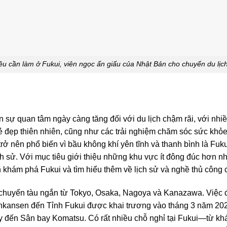
u cần làm ở Fukui, viên ngọc ẩn giấu của Nhật Bản cho chuyến du lịc
 ​​sự quan tâm ngày càng tăng đối với du lịch chậm rãi, với n
ẻ đẹp thiên nhiên, cũng như các trải nghiệm chăm sóc sức khỏe 
ở nên phổ biến vì bầu không khí yên tĩnh và thanh bình là Fuku
h sử. Với mục tiêu giới thiệu những khu vực ít đông đúc hơn n
 khám phá Fukui và tìm hiểu thêm về lịch sử và nghề thủ công 
huyến tàu ngắn từ Tokyo, Osaka, Nagoya và Kanazawa. Việc đi 
nkansen đến Tỉnh Fukui được khai trương vào tháng 3 năm 202
y đến Sân bay Komatsu. Có rất nhiều chỗ nghỉ tại Fukui—từ k