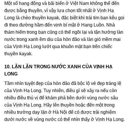
Một số hang động và bãi biển ở Việt Nam không thể đến
được bằng thuyền, vì vậy lựa chọn tốt nhất ở Vịnh Hạ
Long là chèo thuyền kayak, đặc biệt khi trái tim bạn kêu gọi
đi theo đường hầm đến vịnh bí mật ở Hang Luồn. Nhà
thám hiểm trong bạn cũng có thể ngồi lại và tận hưởng làn
nước trong xanh êm dịu của hòn đảo và làn gió mềm mại
của Vịnh Hạ Long lướt qua khuôn mặt bạn trên chiếc
thuyền kayak.
10. LẶN LẶN TRONG NƯỚC XANH CỦA VỊNH HẠ
LONG
Tầm nhìn tuyệt đẹp của hòn đảo đã bộc lộ vẻ đẹp tráng lệ
của Vịnh Hạ Long. Tuy nhiên, điều gì sẽ xảy ra nếu còn
nhiều điều thú vị để khám phá bên dưới vùng nước sâu
của Vịnh Hạ Long. Hãy lên thuyền hoặc đến một trong
nhiều trường dạy lặn ở Hà Nội để có được trải nghiệm
dưới nước về vùng nước có thể nhìn thấy ở Vịnh Hạ Long.