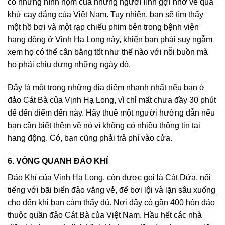
có những hình nộm của những người lính gợi nhớ về quá
khứ cay đắng của Việt Nam. Tuy nhiên, bạn sẽ tìm thấy
một hồ bơi và một rạp chiếu phim bên trong bệnh viện
hang động ở Vịnh Hạ Long này, khiến bạn phải suy ngẫm
xem họ có thể cân bằng tốt như thế nào với nỗi buồn mà
họ phải chịu đựng những ngày đó.
Đây là một trong những địa điểm nhanh nhất nếu bạn ở
đảo Cát Bà của Vịnh Hạ Long, vì chỉ mất chưa đầy 30 phút
để đến điểm đến này. Hãy thuê một người hướng dẫn nếu
bạn cần biết thêm về nó vì không có nhiều thông tin tại
hang động. Có, bạn cũng phải trả phí vào cửa.
6. VÒNG QUANH ĐẢO KHỈ
Đảo Khỉ của Vịnh Hạ Long, còn được gọi là Cát Dứa, nổi
tiếng với bãi biển đảo vắng vẻ, để bơi lội và lặn sâu xuống
cho đến khi bạn cảm thấy đủ. Nơi đây có gần 400 hòn đảo
thuộc quần đảo Cát Bà của Việt Nam. Hầu hết các nhà