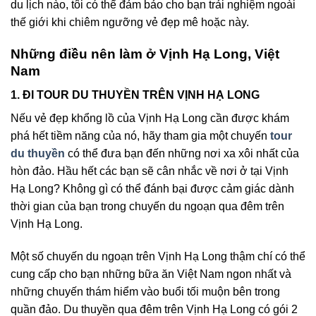
du lịch nào, tôi có thể đảm bảo cho bạn trải nghiệm ngoài
thế giới khi chiêm ngưỡng vẻ đẹp mê hoặc này.
Những điều nên làm ở Vịnh Hạ Long, Việt
Nam
1. ĐI TOUR DU THUYỀN TRÊN VỊNH HẠ LONG
Nếu vẻ đẹp khổng lồ của Vịnh Hạ Long cần được khám
phá hết tiềm năng của nó, hãy tham gia một chuyến
tour
du thuyền
có thể đưa bạn đến những nơi xa xôi nhất của
hòn đảo. Hầu hết các bạn sẽ cân nhắc về nơi ở tại Vịnh
Hạ Long? Không gì có thể đánh bại được cảm giác dành
thời gian của bạn trong chuyến du ngoạn qua đêm trên
Vịnh Hạ Long.
Một số chuyến du ngoạn trên Vịnh Hạ Long thậm chí có thể
cung cấp cho bạn những bữa ăn Việt Nam ngon nhất và
những chuyến thám hiểm vào buổi tối muộn bên trong
quần đảo. Du thuyền qua đêm trên Vịnh Hạ Long có gói 2