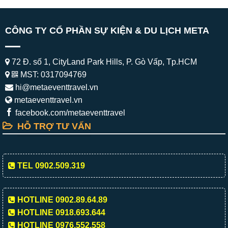
CÔNG TY CỔ PHẦN SỰ KIỆN & DU LỊCH META
72 Đ. số 1, CityLand Park Hills, P. Gò Vấp, Tp.HCM
MST: 0317094769
hi@metaeventtravel.vn
metaeventtravel.vn
facebook.com/metaeventtravel
HỖ TRỢ TƯ VẤN
TEL 0902.509.319
HOTLINE 0902.89.64.89
HOTLINE 0918.693.644
HOTLINE 0976.552.558