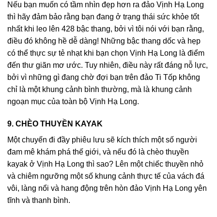
Nếu bạn muốn có tầm nhìn đẹp hơn ra đảo Vịnh Hạ Long
thì hãy đảm bảo rằng bạn đang ở trạng thái sức khỏe tốt
nhất khi leo lên 428 bậc thang, bởi vì tôi nói với bạn rằng,
điều đó không hề dễ dàng! Những bậc thang dốc và hẹp
có thể thực sự tẻ nhạt khi bạn chọn Vịnh Hạ Long là điểm
đến thư giãn mơ ước. Tuy nhiên, điều này rất đáng nỗ lực,
bởi vì những gì đang chờ đợi bạn trên đảo Ti Tốp không
chỉ là một khung cảnh bình thường, mà là khung cảnh
ngoạn mục của toàn bộ Vịnh Hạ Long.
9. CHÈO THUYỀN KAYAK
Một chuyến đi đầy phiêu lưu sẽ kích thích một số người
đam mê khám phá thế giới, và nếu đó là chèo thuyền
kayak ở Vịnh Hạ Long thì sao? Lên một chiếc thuyền nhỏ
và chiêm ngưỡng một số khung cảnh thực tế của vách đá
vôi, làng nổi và hang động trên hòn đảo Vịnh Hạ Long yên
tĩnh và thanh bình.