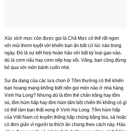
Xúc xích mực còn được gọi là Chả Mực có thể rất ngon
với mùi thơm tuyệt vời khiến bạn ăn bất cứ lúc nào trong
ngày. Đó là sự kết hợp hoàn hảo với bất kỳ loại gạo nào,
dù là cơm nấu hay cơm nếp hay xôi. Vâng, bạn cũng đừng
bỏ qua với món bánh cuốn nhé.
Sự đa dạng của các lựa chọn ở Tôm thường có thể khiến
bạn hoang mang không biết nên gọi món nào ở nhà hàng
Vịnh Hạ Long? Nhưng dù là tôm thẻ chân trắng hay tôm
sú, tôm hùm hấp hay tôm hùm tẩm bột chiên thì không có gì
có thể làm bạn thất vọng ở Vịnh Hạ Long. Tôm hùm hấp
của Việt Nam có truyền thống hấp chúng bằng bia, sả hoặc
củ đơn giản vì người ta thích ăn chúng theo cách này. Hàu