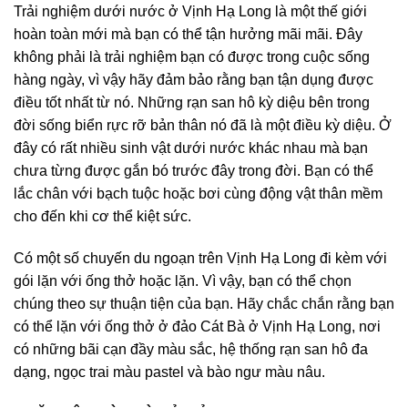
Trải nghiệm dưới nước ở Vịnh Hạ Long là một thế giới
hoàn toàn mới mà bạn có thể tận hưởng mãi mãi. Đây
không phải là trải nghiệm bạn có được trong cuộc sống
hàng ngày, vì vậy hãy đảm bảo rằng bạn tận dụng được
điều tốt nhất từ nó. Những rạn san hô kỳ diệu bên trong
đời sống biển rực rỡ bản thân nó đã là một điều kỳ diệu. Ở
đây có rất nhiều sinh vật dưới nước khác nhau mà bạn
chưa từng được gắn bó trước đây trong đời. Bạn có thể
lắc chân với bạch tuộc hoặc bơi cùng động vật thân mềm
cho đến khi cơ thể kiệt sức.
Có một số chuyến du ngoạn trên Vịnh Hạ Long đi kèm với
gói lặn với ống thở hoặc lặn. Vì vậy, bạn có thể chọn
chúng theo sự thuận tiện của bạn. Hãy chắc chắn rằng bạn
có thể lặn với ống thở ở đảo Cát Bà ở Vịnh Hạ Long, nơi
có những bãi cạn đầy màu sắc, hệ thống rạn san hô đa
dạng, ngọc trai màu pastel và bào ngư màu nâu.