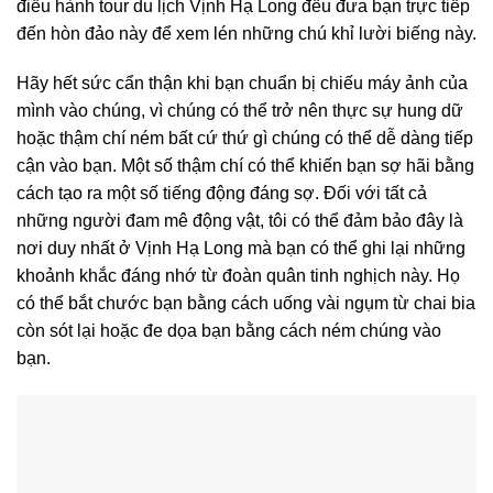
điều hành tour du lịch Vịnh Hạ Long đều đưa bạn trực tiếp
đến hòn đảo này để xem lén những chú khỉ lười biếng này.
Hãy hết sức cẩn thận khi bạn chuẩn bị chiếu máy ảnh của
mình vào chúng, vì chúng có thể trở nên thực sự hung dữ
hoặc thậm chí ném bất cứ thứ gì chúng có thể dễ dàng tiếp
cận vào bạn. Một số thậm chí có thể khiến bạn sợ hãi bằng
cách tạo ra một số tiếng động đáng sợ. Đối với tất cả
những người đam mê động vật, tôi có thể đảm bảo đây là
nơi duy nhất ở Vịnh Hạ Long mà bạn có thể ghi lại những
khoảnh khắc đáng nhớ từ đoàn quân tinh nghịch này. Họ
có thể bắt chước bạn bằng cách uống vài ngụm từ chai bia
còn sót lại hoặc đe dọa bạn bằng cách ném chúng vào
bạn.