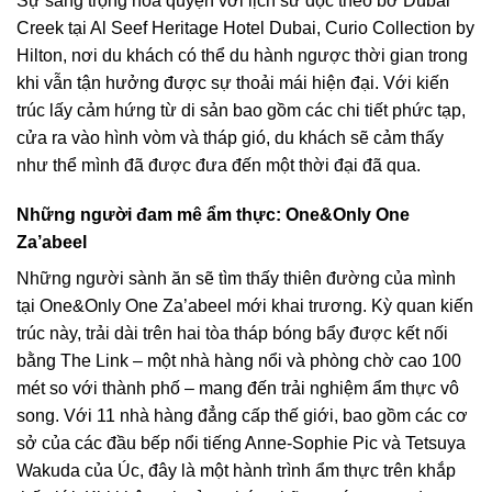
Sự sang trọng hòa quyện với lịch sử dọc theo bờ Dubai
Creek tại Al Seef Heritage Hotel Dubai, Curio Collection by
Hilton, nơi du khách có thể du hành ngược thời gian trong
khi vẫn tận hưởng được sự thoải mái hiện đại. Với kiến ​​
trúc lấy cảm hứng từ di sản bao gồm các chi tiết phức tạp,
cửa ra vào hình vòm và tháp gió, du khách sẽ cảm thấy
như thể mình đã được đưa đến một thời đại đã qua.
Những người đam mê ẩm thực: One&Only One
Za’abeel
Những người sành ăn sẽ tìm thấy thiên đường của mình
tại One&Only One Za’abeel mới khai trương. Kỳ quan kiến
​​trúc này, trải dài trên hai tòa tháp bóng bẩy được kết nối
bằng The Link – một nhà hàng nổi và phòng chờ cao 100
mét so với thành phố – mang đến trải nghiệm ẩm thực vô
song. Với 11 nhà hàng đẳng cấp thế giới, bao gồm các cơ
sở của các đầu bếp nổi tiếng Anne-Sophie Pic và Tetsuya
Wakuda của Úc, đây là một hành trình ẩm thực trên khắp