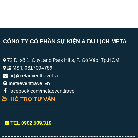
CÔNG TY CỔ PHẦN SỰ KIỆN & DU LỊCH META
72 Đ. số 1, CityLand Park Hills, P. Gò Vấp, Tp.HCM
MST: 0317094769
hi@metaeventtravel.vn
metaeventtravel.vn
facebook.com/metaeventtravel
HỖ TRỢ TƯ VẤN
TEL 0902.509.319