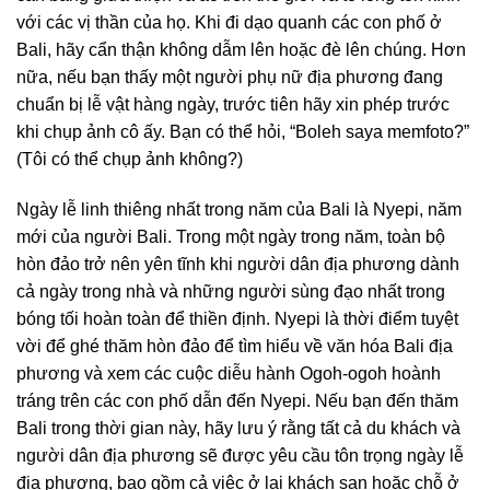
với các vị thần của họ. Khi đi dạo quanh các con phố ở
Bali, hãy cẩn thận không dẫm lên hoặc đè lên chúng. Hơn
nữa, nếu bạn thấy một người phụ nữ địa phương đang
chuẩn bị lễ vật hàng ngày, trước tiên hãy xin phép trước
khi chụp ảnh cô ấy. Bạn có thể hỏi, “Boleh saya memfoto?”
(Tôi có thể chụp ảnh không?)
Ngày lễ linh thiêng nhất trong năm của Bali là Nyepi, năm
mới của người Bali. Trong một ngày trong năm, toàn bộ
hòn đảo trở nên yên tĩnh khi người dân địa phương dành
cả ngày trong nhà và những người sùng đạo nhất trong
bóng tối hoàn toàn để thiền định. Nyepi là thời điểm tuyệt
vời để ghé thăm hòn đảo để tìm hiểu về văn hóa Bali địa
phương và xem các cuộc diễu hành Ogoh-ogoh hoành
tráng trên các con phố dẫn đến Nyepi. Nếu bạn đến thăm
Bali trong thời gian này, hãy lưu ý rằng tất cả du khách và
người dân địa phương sẽ được yêu cầu tôn trọng ngày lễ
địa phương, bao gồm cả việc ở lại khách sạn hoặc chỗ ở