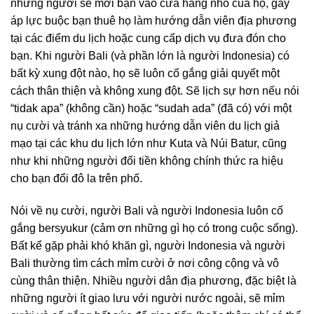
những người sẽ mời bạn vào cửa hàng nhỏ của họ, gây
áp lực buộc bạn thuê họ làm hướng dẫn viên địa phương
tại các điểm du lịch hoặc cung cấp dịch vụ đưa đón cho
bạn. Khi người Bali (và phần lớn là người Indonesia) có
bất kỳ xung đột nào, họ sẽ luôn cố gắng giải quyết một
cách thân thiện và không xung đột. Sẽ lịch sự hơn nếu nói
“tidak apa” (không cần) hoặc “sudah ada” (đã có) với một
nụ cười và tránh xa những hướng dẫn viên du lịch giả
mạo tại các khu du lịch lớn như Kuta và Núi Batur, cũng
như khi những người đổi tiền không chính thức ra hiệu
cho bạn đổi đô la trên phố.
Nói về nụ cười, người Bali và người Indonesia luôn cố
gắng bersyukur (cảm ơn những gì họ có trong cuộc sống).
Bất kể gặp phải khó khăn gì, người Indonesia và người
Bali thường tìm cách mỉm cười ở nơi công cộng và vô
cùng thân thiện. Nhiều người dân địa phương, đặc biệt là
những người ít giao lưu với người nước ngoài, sẽ mỉm