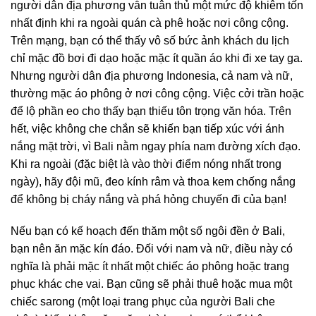
người dân địa phương vẫn tuân thủ một mức độ khiêm tốn
nhất định khi ra ngoài quán cà phê hoặc nơi công cộng.
Trên mạng, bạn có thể thấy vô số bức ảnh khách du lịch
chỉ mặc đồ bơi đi dạo hoặc mặc ít quần áo khi đi xe tay ga.
Nhưng người dân địa phương Indonesia, cả nam và nữ,
thường mặc áo phông ở nơi công cộng. Việc cởi trần hoặc
để lộ phần eo cho thấy bạn thiếu tôn trọng văn hóa. Trên
hết, việc không che chắn sẽ khiến bạn tiếp xúc với ánh
nắng mặt trời, vì Bali nằm ngay phía nam đường xích đạo.
Khi ra ngoài (đặc biệt là vào thời điểm nóng nhất trong
ngày), hãy đội mũ, đeo kính râm và thoa kem chống nắng
để không bị cháy nắng và phá hỏng chuyến đi của bạn!
Nếu bạn có kế hoạch đến thăm một số ngôi đền ở Bali,
bạn nên ăn mặc kín đáo. Đối với nam và nữ, điều này có
nghĩa là phải mặc ít nhất một chiếc áo phông hoặc trang
phục khác che vai. Bạn cũng sẽ phải thuê hoặc mua một
chiếc sarong (một loại trang phục của người Bali che