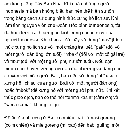
âm trong tiếng Tây Ban Nha. Khi chào những người
Indonesia mà bạn không biết, bạn nên thể hiện sự tôn
trọng bằng cách sử dụng hình thức xưng hô lịch sự. Khi
làm tình nguyện viên cho Đoàn Hòa bình ở Indonesia, tôi
đã học được cách xưng hô kính trọng chuẩn mực của
người Indonesia. Khi chào ai đó, hãy sử dụng “mas” (hình
thức xưng hô lịch sự với một chàng trai trẻ), “pak” (đối với
một người đàn ông lớn tuổi), “mbak” (đối với một cô gái trẻ)
và “ibu” (đối với một người phụ nữ lớn tuổi). Nếu bạn
muốn nói chuyện với người dân địa phương và đang nói
chuyện với một người Bali, bạn nên sử dụng “bli” (cách
xưng hô lịch sự của người Bali với một người đàn ông)
hoặc “mbok” (để xưng hô với một người phụ nữ). Khi kết
thúc giao dịch, bạn có thể nói “terima kasih” (cảm ơn) và
“sama-sama” (không có gì).
Đồ ăn địa phương ở Bali có nhiều loại, từ nasi goreng
(cơm chiên) và mie goreng (mì xào) đến babi guling, một