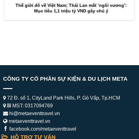
Thế giới đổ về Việt Nam; Thái Lan mất ‘ngôi vương’:
Mục tiêu 1,1 triệu tỷ VND gây chú ý
CÔNG TY CỔ PHẦN SỰ KIỆN & DU LỊCH META
72 Đ. số 1, CityLand Park Hills, P. Gò Vấp, Tp.HCM
MST: 0317094769
hi@metaeventtravel.vn
metaeventtravel.vn
facebook.com/metaeventtravel
HỖ TRỢ TƯ VẤN