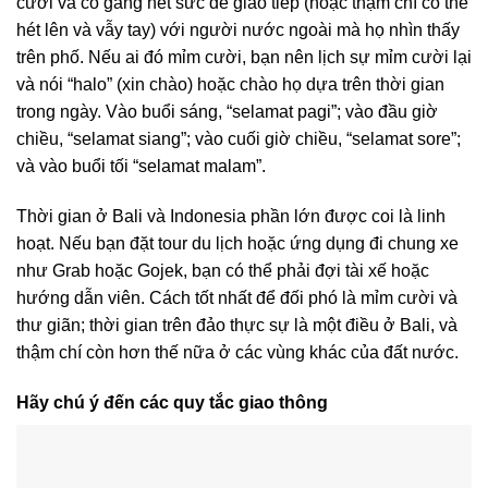
cười và cố gắng hết sức để giao tiếp (hoặc thậm chí có thể
hét lên và vẫy tay) với người nước ngoài mà họ nhìn thấy
trên phố. Nếu ai đó mỉm cười, bạn nên lịch sự mỉm cười lại
và nói “halo” (xin chào) hoặc chào họ dựa trên thời gian
trong ngày. Vào buổi sáng, “selamat pagi”; vào đầu giờ
chiều, “selamat siang”; vào cuối giờ chiều, “selamat sore”;
và vào buổi tối “selamat malam”.
Thời gian ở Bali và Indonesia phần lớn được coi là linh
hoạt. Nếu bạn đặt tour du lịch hoặc ứng dụng đi chung xe
như Grab hoặc Gojek, bạn có thể phải đợi tài xế hoặc
hướng dẫn viên. Cách tốt nhất để đối phó là mỉm cười và
thư giãn; thời gian trên đảo thực sự là một điều ở Bali, và
thậm chí còn hơn thế nữa ở các vùng khác của đất nước.
Hãy chú ý đến các quy tắc giao thông