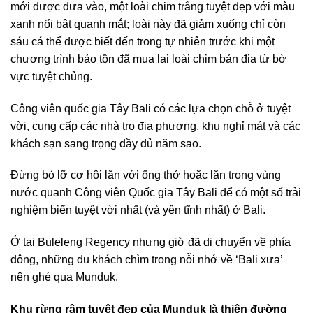
mới được đưa vào, một loài chim trắng tuyệt đẹp với màu
xanh nổi bật quanh mắt; loài này đã giảm xuống chỉ còn
sáu cá thể được biết đến trong tự nhiên trước khi một
chương trình bảo tồn đã mua lại loài chim bản địa từ bờ
vực tuyệt chủng.
Công viên quốc gia Tây Bali có các lựa chọn chỗ ở tuyệt
vời, cung cấp các nhà trọ địa phương, khu nghỉ mát và các
khách sạn sang trọng đầy đủ năm sao.
Đừng bỏ lỡ cơ hội lặn với ống thở hoặc lặn trong vùng
nước quanh Công viên Quốc gia Tây Bali để có một số trải
nghiệm biển tuyệt vời nhất (và yên tĩnh nhất) ở Bali.
Ở tại Buleleng Regency nhưng giờ đã di chuyển về phía
đông, những du khách chìm trong nỗi nhớ về ‘Bali xưa’
nên ghé qua Munduk.
Khu rừng rậm tuyệt đẹp của Munduk là thiên đường