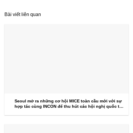
Bài viết liên quan
Seoul mở ra những cơ hội MICE toàn cầu mới với sự
hợp tác cùng INCON để thu hút các hội nghị quốc tế
trong tương lai