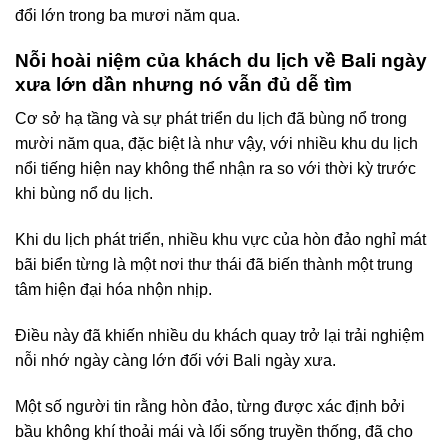
đổi lớn trong ba mươi năm qua.
Nỗi hoài niệm của khách du lịch về Bali ngày
xưa lớn dần nhưng nó vẫn đủ dễ tìm
Cơ sở hạ tầng và sự phát triển du lịch đã bùng nổ trong
mười năm qua, đặc biệt là như vậy, với nhiều khu du lịch
nổi tiếng hiện nay không thể nhận ra so với thời kỳ trước
khi bùng nổ du lịch.
Khi du lịch phát triển, nhiều khu vực của hòn đảo nghỉ mát
bãi biển từng là một nơi thư thái đã biến thành một trung
tâm hiện đại hóa nhộn nhịp.
Điều này đã khiến nhiều du khách quay trở lại trải nghiệm
nỗi nhớ ngày càng lớn đối với Bali ngày xưa.
Một số người tin rằng hòn đảo, từng được xác định bởi
bầu không khí thoải mái và lối sống truyền thống, đã cho