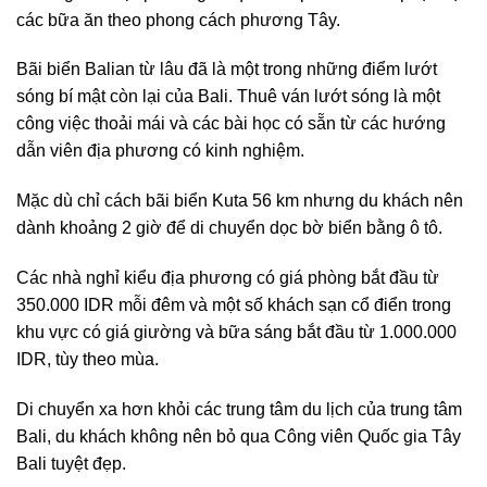
các bữa ăn theo phong cách phương Tây.
Bãi biển Balian từ lâu đã là một trong những điểm lướt
sóng bí mật còn lại của Bali. Thuê ván lướt sóng là một
công việc thoải mái và các bài học có sẵn từ các hướng
dẫn viên địa phương có kinh nghiệm.
Mặc dù chỉ cách bãi biển Kuta 56 km nhưng du khách nên
dành khoảng 2 giờ để di chuyển dọc bờ biển bằng ô tô.
Các nhà nghỉ kiểu địa phương có giá phòng bắt đầu từ
350.000 IDR mỗi đêm và một số khách sạn cổ điển trong
khu vực có giá giường và bữa sáng bắt đầu từ 1.000.000
IDR, tùy theo mùa.
Di chuyển xa hơn khỏi các trung tâm du lịch của trung tâm
Bali, du khách không nên bỏ qua Công viên Quốc gia Tây
Bali tuyệt đẹp.