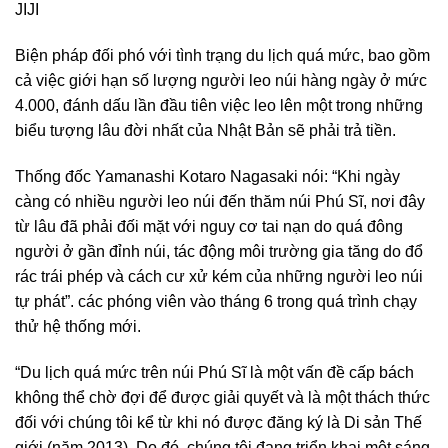
JIJI
Biện pháp đối phó với tình trạng du lịch quá mức, bao gồm
cả việc giới hạn số lượng người leo núi hàng ngày ở mức
4.000, đánh dấu lần đầu tiên việc leo lên một trong những
biểu tượng lâu đời nhất của Nhật Bản sẽ phải trả tiền.
Thống đốc Yamanashi Kotaro Nagasaki nói: “Khi ngày
càng có nhiều người leo núi đến thăm núi Phú Sĩ, nơi đây
từ lâu đã phải đối mặt với nguy cơ tai nạn do quá đông
người ở gần đỉnh núi, tác động môi trường gia tăng do đổ
rác trái phép và cách cư xử kém của những người leo núi
tự phát”. các phóng viên vào tháng 6 trong quá trình chạy
thử hệ thống mới.
“Du lịch quá mức trên núi Phú Sĩ là một vấn đề cấp bách
không thể chờ đợi để được giải quyết và là một thách thức
đối với chúng tôi kể từ khi nó được đăng ký là Di sản Thế
giới (năm 2013). Do đó, chúng tôi đang triển khai một sáng