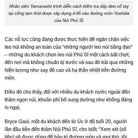
Nhân viên Yamanashi trình diễn cách kiểm tra dây đeo cổ tay
tại cổng tạm thời được xây dựng ở lối vào đường mòn Yoshida
của Núi Phú Sĩ.
Các nỗ lực cũng đang được thực hiện để ngăn chặn việc
leo núi không an toàn của “những người leo núi bằng đạn”
– những du khách chọn leo núi Phú Sĩ một cách bất chợt,
đến nơi mà không chuẩn bị trước và sau đó trải qua những
hiện tượng như say độ cao và hạ thân nhiệt trên đường
mòn.
Điều đó cho thấy, đối với nhiều du khách nước ngoài đến
thăm ngọn núi, khoản phí bổ sung dường như không đáng
lo ngại.
Bryce Gaul, một du khách đến từ Úc ở độ tuổi 20, người
lần đầu tiên đến thăm Núi Phú Sĩ, cho biết: “Xem xét (số
tiền) sẽ được dùng để bảo trì đường mòn và mọi thứ, tôi