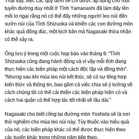
Thật vậy, việc các quy định sẽ chỉ được áp dụng cho một
tuyến đường duy nhất ở Tỉnh Yamanashi đã làm dấy lên
mối lo ngại rằng nó có thể đẩy những người leo núi đến
sườn núi của Tỉnh Shizuoka và khiến các con đường mòn
khác quá đông đúc, một kịch bản mà Nagasaki thừa nhận
có thể xảy ra.
Ông lưu ý trong một cuộc họp báo vào tháng 6: “Tỉnh
Shizuoka cũng đang hành động và vì vậy mỗi tỉnh đang
thực hiện các biện pháp một cách độc lập và đồng thời”.
“Nhưng sau khi mùa leo núi kết thúc, sẽ có sự tổng hợp
kiến ​​thức và thông tin, bao gồm cả việc chia sẻ ý tưởng về
cách chúng tôi có thể cải thiện các biện pháp hiện có và
cách hai quận có thể hợp tác tốt nhất về lâu dài.”
Nagasaki cho biết cổng tại đường mòn Yoshida sẽ là nơi
thử nghiệm cho mùa leo núi này. Tùy thuộc vào hiệu quả
của nó, các biện pháp khác có thể được thực hiện theo
các tuyến khác trong những năm tiếp theo.