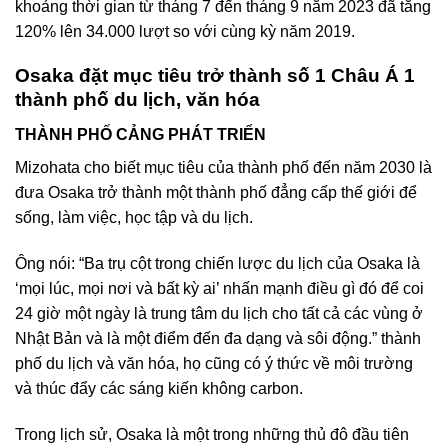
khoảng thời gian từ tháng 7 đến tháng 9 năm 2023 đã tăng
120% lên 34.000 lượt so với cùng kỳ năm 2019.
Osaka đặt mục tiêu trở thành số 1 Châu Á 1
thành phố du lịch, văn hóa
THÀNH PHỐ CẢNG PHÁT TRIỂN
Mizohata cho biết mục tiêu của thành phố đến năm 2030 là
đưa Osaka trở thành một thành phố đẳng cấp thế giới để
sống, làm việc, học tập và du lịch.
Ông nói: “Ba trụ cột trong chiến lược du lịch của Osaka là
‘mọi lúc, mọi nơi và bất kỳ ai’ nhấn mạnh điều gì đó để coi
24 giờ một ngày là trung tâm du lịch cho tất cả các vùng ở
Nhật Bản và là một điểm đến đa dạng và sôi động.” thành
phố du lịch và văn hóa, họ cũng có ý thức về môi trường
và thúc đẩy các sáng kiến không carbon.
Trong lịch sử, Osaka là một trong những thủ đô đầu tiên