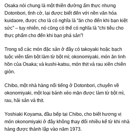
Osaka nói chung là một thiên đường ẩm thực nhưng
Dotonbori, tình cờ, lại được biết đến với nền văn hóa
kuidaore, được cho là có nghĩa là “ăn cho đến khi bạn kiệt
sức” – tuy nhiên, nó cũng có thể có nghĩa là “chi tiêu cho
thực phẩm cho đến khi bạn phá sản”!
Trong số các món đặc sản ở đây có takoyaki hoặc bạch
tuộc viên tẩm bột làm từ bột mì; okonomiyaki, món ăn linh
hồn của Osaka; và kushi-katsu, món thịt và rau xiên chiên
giòn.
Chibo, một nhà hàng nổi tiếng ở Dotonbori, chuyên về
okonomiyaki, một loại bánh xèo mặn được làm từ bột mì,
rau, hải sản và thịt.
Yoshiaki Koyama, đầu bếp tại Chibo, cho biết hương vị
món okonomiyaki ở đây không thay đổi nhiều kể từ khi nhà
hàng được thành lập vào năm 1973.