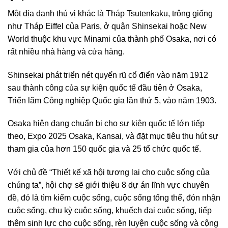
Một địa danh thú vị khác là Tháp Tsutenkaku, trông giống
như Tháp Eiffel của Paris, ở quận Shinsekai hoặc New
World thuộc khu vực Minami của thành phố Osaka, nơi có
rất nhiều nhà hàng và cửa hàng.
Shinsekai phát triển nét quyến rũ cổ điển vào năm 1912
sau thành công của sự kiện quốc tế đầu tiên ở Osaka,
Triển lãm Công nghiệp Quốc gia lần thứ 5, vào năm 1903.
Osaka hiện đang chuẩn bị cho sự kiện quốc tế lớn tiếp
theo, Expo 2025 Osaka, Kansai, và đặt mục tiêu thu hút sự
tham gia của hơn 150 quốc gia và 25 tổ chức quốc tế.
Với chủ đề “Thiết kế xã hội tương lai cho cuộc sống của
chúng ta”, hội chợ sẽ giới thiệu 8 dự án lĩnh vực chuyên
đề, đó là tìm kiếm cuộc sống, cuộc sống tổng thể, đón nhận
cuộc sống, chu kỳ cuộc sống, khuếch đại cuộc sống, tiếp
thêm sinh lực cho cuộc sống, rèn luyện cuộc sống và cộng