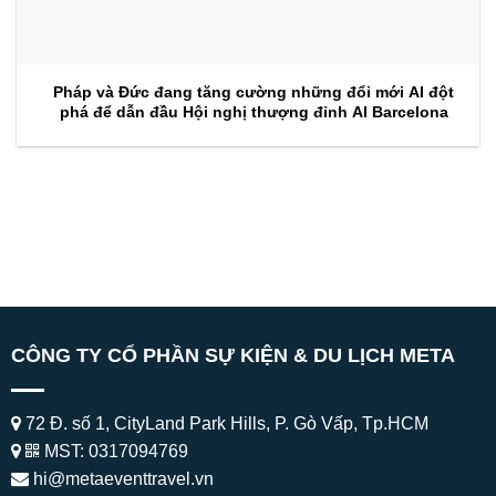
Pháp và Đức đang tăng cường những đổi mới AI đột
phá để dẫn đầu Hội nghị thượng đỉnh AI Barcelona
CÔNG TY CỔ PHẦN SỰ KIỆN & DU LỊCH META
72 Đ. số 1, CityLand Park Hills, P. Gò Vấp, Tp.HCM
MST: 0317094769
hi@metaeventtravel.vn