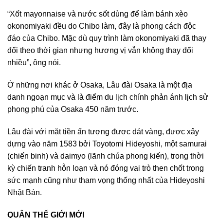
“Xốt mayonnaise và nước sốt dùng để làm bánh xèo
okonomiyaki đều do Chibo làm, đây là phong cách độc
đáo của Chibo. Mặc dù quy trình làm okonomiyaki đã thay
đổi theo thời gian nhưng hương vị vẫn không thay đổi
nhiều”, ông nói.
Ở những nơi khác ở Osaka, Lâu đài Osaka là một địa
danh ngoạn mục và là điểm du lịch chính phản ánh lịch sử
phong phú của Osaka 450 năm trước.
Lâu đài với mặt tiền ấn tượng được dát vàng, được xây
dựng vào năm 1583 bởi Toyotomi Hideyoshi, một samurai
(chiến binh) và daimyo (lãnh chúa phong kiến), trong thời
kỳ chiến tranh hỗn loạn và nó đóng vai trò then chốt trong
sức mạnh cũng như tham vọng thống nhất của Hideyoshi
Nhật Bản.
QUẬN THẾ GIỚI MỚI