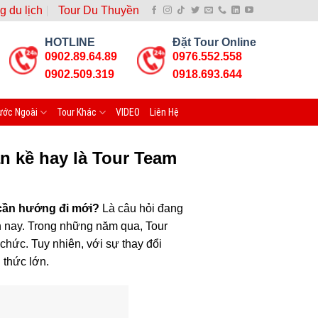
g du lịch
Tour Du Thuyền
HOTLINE
Đặt Tour Online
0902.89.64.89
0976.552.558
0902.509.319
0918.693.644
ước Ngoài
Tour Khác
VIDEO
Liên Hệ
ần kề hay là Tour Team
 cần hướng đi mới?
Là câu hỏi đang
ện nay. Trong những năm qua, Tour
chức. Tuy nhiên, với sự thay đổi
 thức lớn.