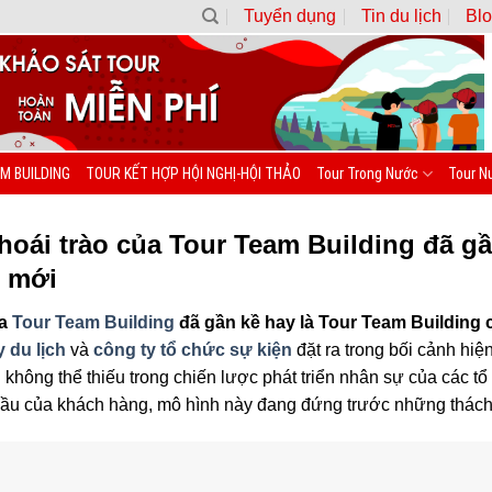
Tuyển dụng
Tin du lịch
Blo
M BUILDING
TOUR KẾT HỢP HỘI NGHỊ-HỘI THẢO
Tour Trong Nước
Tour N
hoái trào của Tour Team Building đã g
i mới
ủa
Tour Team Building
đã gần kề hay là Tour Team Building
y du lịch
và
công ty tổ chức sự kiện
đặt ra trong bối cảnh hi
không thể thiếu trong chiến lược phát triển nhân sự của các tổ 
cầu của khách hàng, mô hình này đang đứng trước những thách