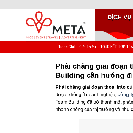
Chuyển
đến
nội
dung
Trang Chủ
Giới Thiệu
TOUR KẾT HỢP TEA
Phải chăng giai đoạn t
Building cần hướng đ
Phải chăng giai đoạn thoái trào c
được không ít doanh nghiệp,
công t
Team Building đã trở thành một phần 
nhanh chóng của thị trường và nhu 