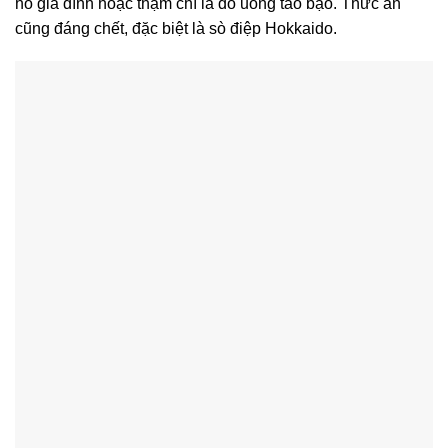
hò gia đình hoặc thậm chí là đồ uống táo bạo. Thức ăn
cũng đáng chết, đặc biệt là sò điệp Hokkaido.