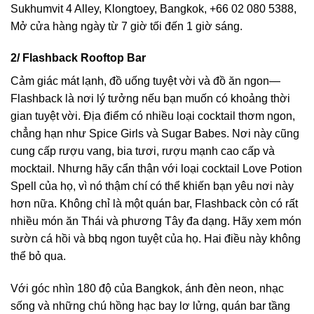
Sukhumvit 4 Alley, Klongtoey, Bangkok, +66 02 080 5388,
Mở cửa hàng ngày từ 7 giờ tối đến 1 giờ sáng.
2/ Flashback Rooftop Bar
Cảm giác mát lạnh, đồ uống tuyệt vời và đồ ăn ngon—
Flashback là nơi lý tưởng nếu bạn muốn có khoảng thời
gian tuyệt vời. Địa điểm có nhiều loại cocktail thơm ngon,
chẳng hạn như Spice Girls và Sugar Babes. Nơi này cũng
cung cấp rượu vang, bia tươi, rượu mạnh cao cấp và
mocktail. Nhưng hãy cẩn thận với loại cocktail Love Potion
Spell của họ, vì nó thậm chí có thể khiến bạn yêu nơi này
hơn nữa. Không chỉ là một quán bar, Flashback còn có rất
nhiều món ăn Thái và phương Tây đa dạng. Hãy xem món
sườn cá hồi và bbq ngon tuyệt của họ. Hai điều này không
thể bỏ qua.
Với góc nhìn 180 độ của Bangkok, ánh đèn neon, nhạc
sống và những chú hồng hạc bay lơ lửng, quán bar tầng