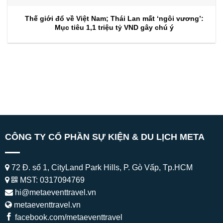
Thế giới đổ về Việt Nam; Thái Lan mất ‘ngôi vương’:
Mục tiêu 1,1 triệu tỷ VND gây chú ý
CÔNG TY CỔ PHẦN SỰ KIỆN & DU LỊCH META
72 Đ. số 1, CityLand Park Hills, P. Gò Vấp, Tp.HCM
MST: 0317094769
hi@metaeventtravel.vn
metaeventtravel.vn
facebook.com/metaeventtravel