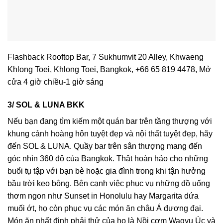
Flashback Rooftop Bar, 7 Sukhumvit 20 Alley, Khwaeng
Khlong Toei, Khlong Toei, Bangkok, +66 65 819 4478, Mở
cửa 4 giờ chiều-1 giờ sáng
3/ SOL & LUNA BKK
Nếu bạn đang tìm kiếm một quán bar trên tầng thượng với
khung cảnh hoàng hôn tuyệt đẹp và nội thất tuyệt đẹp, hãy
đến SOL & LUNA. Quầy bar trên sân thượng mang đến
góc nhìn 360 độ của Bangkok. Thật hoàn hảo cho những
buổi tụ tập với bạn bè hoặc gia đình trong khi tận hưởng
bầu trời kẹo bông. Bên cạnh việc phục vụ những đồ uống
thơm ngon như Sunset in Honolulu hay Margarita dứa
muối ớt, họ còn phục vụ các món ăn châu Á đương đại.
Món ăn nhất định phải thử của họ là Nồi cơm Wagyu Úc và