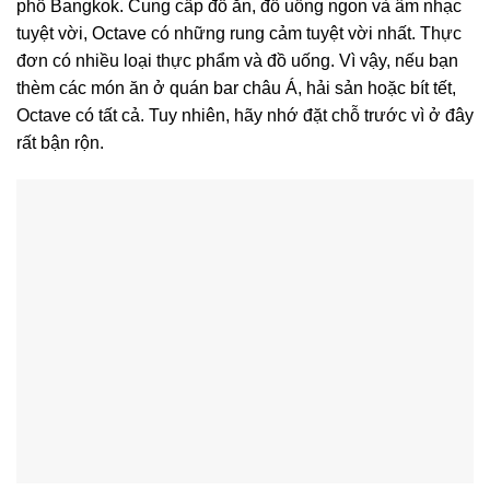
phố Bangkok. Cung cấp đồ ăn, đồ uống ngon và âm nhạc
tuyệt vời, Octave có những rung cảm tuyệt vời nhất. Thực
đơn có nhiều loại thực phẩm và đồ uống. Vì vậy, nếu bạn
thèm các món ăn ở quán bar châu Á, hải sản hoặc bít tết,
Octave có tất cả. Tuy nhiên, hãy nhớ đặt chỗ trước vì ở đây
rất bận rộn.