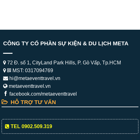
CÔNG TY CỔ PHẦN SỰ KIỆN & DU LỊCH META
72 Đ. số 1, CityLand Park Hills, P. Gò Vấp, Tp.HCM
MST: 0317094769
hi@metaeventtravel.vn
metaeventtravel.vn
facebook.com/metaeventtravel
HỖ TRỢ TƯ VẤN
TEL 0902.509.319