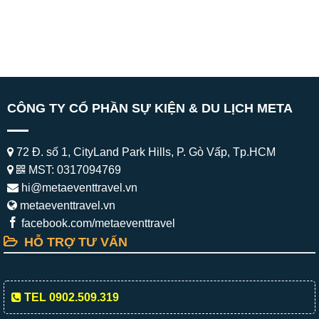
CÔNG TY CỔ PHẦN SỰ KIỆN & DU LỊCH META
72 Đ. số 1, CityLand Park Hills, P. Gò Vấp, Tp.HCM
MST: 0317094769
hi@metaeventtravel.vn
metaeventtravel.vn
facebook.com/metaeventtravel
HỖ TRỢ TƯ VẤN
TEL 0902.509.319