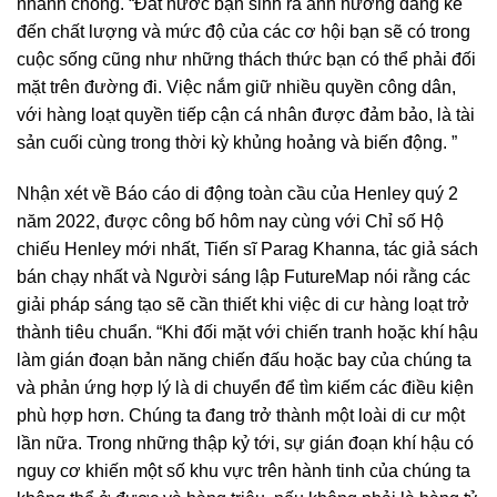
nhanh chóng. “Đất nước bạn sinh ra ảnh hưởng đáng kể
đến chất lượng và mức độ của các cơ hội bạn sẽ có trong
cuộc sống cũng như những thách thức bạn có thể phải đối
mặt trên đường đi. Việc nắm giữ nhiều quyền công dân,
với hàng loạt quyền tiếp cận cá nhân được đảm bảo, là tài
sản cuối cùng trong thời kỳ khủng hoảng và biến động. ”
Nhận xét về Báo cáo di động toàn cầu của Henley quý 2
năm 2022, được công bố hôm nay cùng với Chỉ số Hộ
chiếu Henley mới nhất, Tiến sĩ Parag Khanna, tác giả sách
bán chạy nhất và Người sáng lập FutureMap nói rằng các
giải pháp sáng tạo sẽ cần thiết khi việc di cư hàng loạt trở
thành tiêu chuẩn. “Khi đối mặt với chiến tranh hoặc khí hậu
làm gián đoạn bản năng chiến đấu hoặc bay của chúng ta
và phản ứng hợp lý là di chuyển để tìm kiếm các điều kiện
phù hợp hơn. Chúng ta đang trở thành một loài di cư một
lần nữa. Trong những thập kỷ tới, sự gián đoạn khí hậu có
nguy cơ khiến một số khu vực trên hành tinh của chúng ta