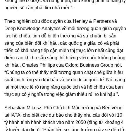
không thể ở được và hàng triệu, nếu không phải là hàng tỷ
người, sẽ cần phải tìm nhà mới ”.
Theo nghiên cứu độc quyền của Henley & Partners và
Deep Knowledge Analytics về mối tương quan giữa quyền
lực hộ chiếu, tính dễ bị tổn thương và sự chuẩn bị sẵn
sàng của biến đổi khí hậu, các quốc gia giàu có và phát
triển có khả năng tiếp cận miễn thị thực lớn nhất cũng đạt
điểm cao khi họ sẵn sàng thích ứng với cuộc khủng hoảng
khí hậu. Charles Phillips của Oxford Business Group nói,
“Chúng ta có thể thấy mối tương quan chặt chẽ giữa hiệu
suất thích ứng với khí hậu và tự do đi lại quốc tế. Nó mang
lại một thực tế rõ ràng rằng quốc tịch và hộ chiếu của bạn
thực sự có ý nghĩa trong việc giảm thiểu rủi ro khí hậu ”.
Sebastian Mikosz, Phó Chủ tịch Môi trường và Bền vững
tại IATA, cho biết các dự báo cho thấy nhu cầu đối với 10
tỷ hành trình hành khách vào năm 2050 (tăng từ khoảng 4
tỷ trước đại dịch). “Phần lớn sự tăng trưởng này sẽ đến từ