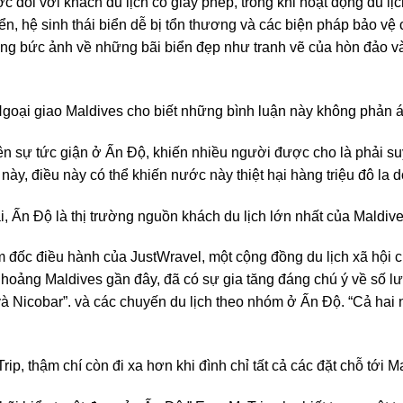
 đối với khách du lịch có giấy phép, trong khi hoạt động du lị
iển, hệ sinh thái biển dễ bị tổn thương và các biện pháp bảo v
g bức ảnh về những bãi biển đẹp như tranh vẽ của hòn đảo v
Ngoại giao Maldives cho biết những bình luận này không phản 
ên sự tức giận ở Ấn Độ, khiến nhiều người được cho là phải suy
 này, điều này có thể khiến nước này thiệt hại hàng triệu đô la d
 Ấn Độ là thị trường nguồn khách du lịch lớn nhất của Maldive
 đốc điều hành của JustWravel, một cộng đồng du lịch xã hội 
 hoảng Maldives gần đây, đã có sự gia tăng đáng chú ý về số 
Nicobar”. và các chuyến du lịch theo nhóm ở Ấn Độ. “Cả hai 
p, thậm chí còn đi xa hơn khi đình chỉ tất cả các đặt chỗ tới Ma