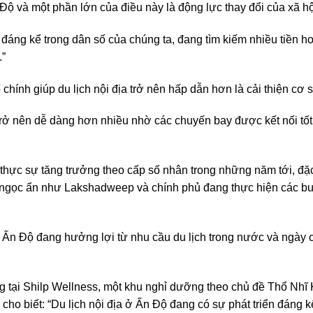
 và một phần lớn của điều này là động lực thay đổi của xã hội
 đáng kể trong dân số của chúng ta, đang tìm kiếm nhiều tiền h
.”
chính giúp du lịch nội địa trở nên hấp dẫn hơn là cải thiện cơ 
ã trở nên dễ dàng hơn nhiều nhờ các chuyến bay được kết nối tố
ẽ thực sự tăng trưởng theo cấp số nhân trong những năm tới, đặc 
ngọc ẩn như Lakshadweep và chính phủ đang thực hiện các bư
Ấn Độ đang hưởng lợi từ nhu cầu du lịch trong nước và ngày 
 tại Shilp Wellness, một khu nghỉ dưỡng theo chủ đề Thổ Nhĩ 
o biết: “Du lịch nội địa ở Ấn Độ đang có sự phát triển đáng k