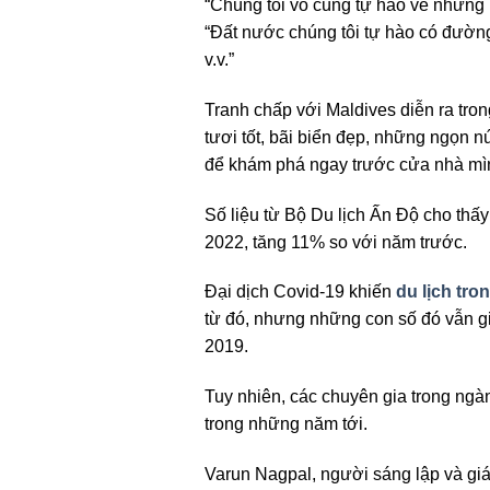
“Chúng tôi vô cùng tự hào về những b
“Đất nước chúng tôi tự hào có đườn
v.v.”
Tranh chấp với Maldives diễn ra trong
tươi tốt, bãi biển đẹp, những ngọn n
để khám phá ngay trước cửa nhà mì
Số liệu từ Bộ Du lịch Ấn Độ cho thấ
2022, tăng 11% so với năm trước.
Đại dịch Covid-19 khiến
du lịch tr
từ đó, nhưng những con số đó vẫn gi
2019.
Tuy nhiên, các chuyên gia trong ng
trong những năm tới.
Varun Nagpal, người sáng lập và gi