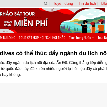
Tuyển dụng
Tin du lịch
Blo
M BUILDING
TOUR KẾT HỢP HỘI NGHỊ-HỘI THẢO
Tour Trong Nước
Tour N
dives có thể thúc đẩy ngành du lịch nộ
húc đẩy ngành du lịch nội địa của Ấn Độ: Căng thẳng tiếp diễn 
a từ quốc đảo này, đã khiến nhiều người tự hỏi liệu đây có phải
ịa hay không.