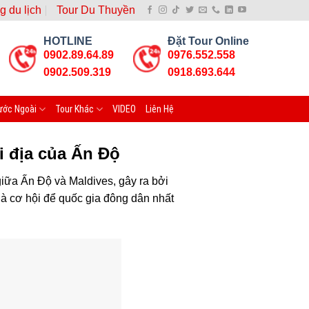
g du lịch
Tour Du Thuyền
HOTLINE
Đặt Tour Online
0902.89.64.89
0976.552.558
0902.509.319
0918.693.644
ước Ngoài
Tour Khác
VIDEO
Liên Hệ
i địa của Ấn Độ
giữa Ấn Độ và Maldives, gây ra bởi
 là cơ hội để quốc gia đông dân nhất