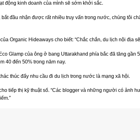
ạt động kinh doanh của mình sẽ sớm khởi sắc.
ã bắt đầu nhận được rất nhiều truy vấn trong nước, chúng tôi c
ủa Organic Hideaways cho biết: “Chắc chắn, du lịch nội địa sẽ 
 Eco Glamp của ông ở bang Uttarakhand phía bắc đã tăng gần
hêm 40 đến 50% trong năm nay.
hác thúc đẩy nhu cầu đi du lịch trong nước là mạng xã hội.
cho tiếp thị kỹ thuật số. “Các blogger và những người có ảnh 
iểm.”