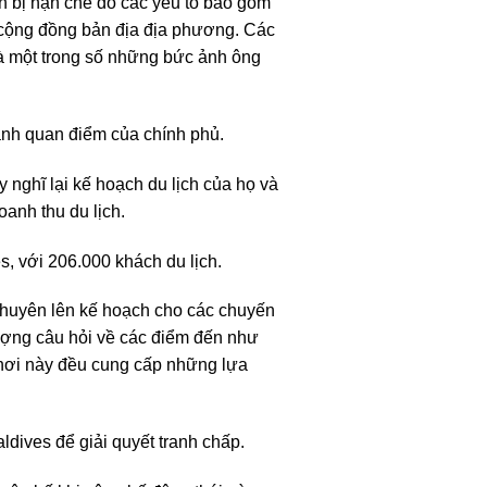
ch bị hạn chế do các yếu tố bao gồm
ệ cộng đồng bản địa địa phương. Các
à một trong số những bức ảnh ông
ánh quan điểm của chính phủ.
 nghĩ lại kế hoạch du lịch của họ và
oanh thu du lịch.
s, với 206.000 khách du lịch.
chuyên lên kế hoạch cho các chuyến
lượng câu hỏi về các điểm đến như
nơi này đều cung cấp những lựa
ldives để giải quyết tranh chấp.