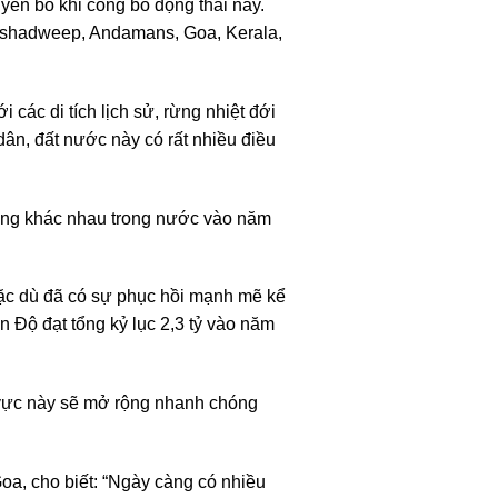
yên bố khi công bố động thái này.
akshadweep, Andamans, Goa, Kerala,
 các di tích lịch sử, rừng nhiệt đới
dân, đất nước này có rất nhiều điều
 bang khác nhau trong nước vào năm
mặc dù đã có sự phục hồi mạnh mẽ kể
 Độ đạt tổng kỷ lục 2,3 tỷ vào năm
h vực này sẽ mở rộng nhanh chóng
oa, cho biết: “Ngày càng có nhiều