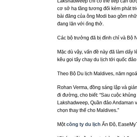
Lakshadweep chỉ có thể tiếp cận được
cơ sở hạ tầng tương đối kém phát tr
bài đăng của ông Modi bao gồm nhữn
đang lặn với ống thở.
Các bộ trưởng đã bị đình chỉ và Bộ 
Mặc dù vậy, vấn đề này đã làm dấy l
kêu gọi tẩy chay du lịch tới quốc đảo
Theo Bộ Du lịch Maldives, năm ngoái,
Rohan Verma, đồng sáng lập và giám
đi đường, cho biết: “Sau cuộc khủng
Lakshadweep, Quần đảo Andaman và 
chọn thay thế cho Maldives.”
Một
công ty du lịch
Ấn Độ, EaseMyTri