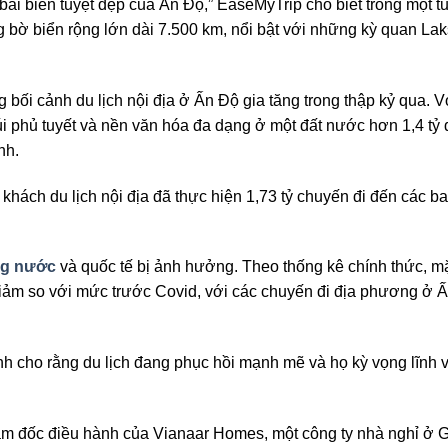
ãi biển tuyệt đẹp của Ấn Độ,” EaseMyTrip cho biết trong một tu
g bờ biển rộng lớn dài 7.500 km, nổi bật với những kỳ quan L
 bối cảnh du lịch nội địa ở Ấn Độ gia tăng trong thập kỷ qua. Với
úi phủ tuyết và nền văn hóa đa dạng ở một đất nước hơn 1,4 tỷ 
nh.
y khách du lịch nội địa đã thực hiện 1,73 tỷ chuyến đi đến các
ong nước
và quốc tế bị ảnh hưởng. Theo thống kê chính thức, 
ảm so với mức trước Covid, với các chuyến đi địa phương ở Ấn
ành cho rằng du lịch đang phục hồi mạnh mẽ và họ kỳ vọng lĩn
ám đốc điều hành của Vianaar Homes, một công ty nhà nghỉ ở G