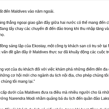
ất đến Maldives vào năm ngoái.
ng thẳng ngoại giao gần đây giữa hai nước có thể mang đến ch
ang tẩy chay các chuyến đi đến đảo trong khi thu nhập tăng và
họ.
đồng sáng lập của Ekostay, một công ty khách sạn có trụ sở tại
ác vấn đề gần đây ở Maldives thực sự đã khuấy động các cuộc 
ng vọt của du khách đối với việc khám phá những điểm đến đa 
hững cơ hội mới cho ngành du lịch nội địa, cho phép chúng tôi 
chúng tôi mang lại.”
 cấp dưới của Maldives đưa ra điều mà nhiều người cho là nhữn
 tướng Narendra Modi nhằm quảng bá du lịch đến quần đảo La