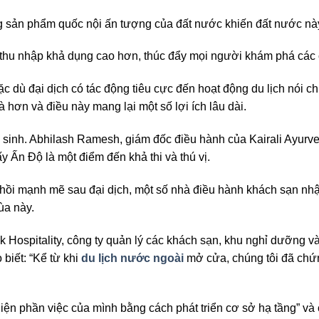
g sản phẩm quốc nội ấn tượng của đất nước khiến đất nước này 
thu nhập khả dụng cao hơn, thúc đẩy mọi người khám phá các c
c dù đại dịch có tác động tiêu cực đến hoạt động du lịch nói 
hơn và điều này mang lại một số lợi ích lâu dài.
ồi sinh. Abhilash Ramesh, giám đốc điều hành của Kairali Ayurv
ấy Ấn Độ là một điểm đến khả thi và thú vị.
 hồi mạnh mẽ sau đại dịch, một số nhà điều hành khách sạn nh
ùa này.
k Hospitality, công ty quản lý các khách sạn, khu nghỉ dưỡng 
biết: “Kể từ khi
du lịch nước ngoài
mở cửa, chúng tôi đã chứn
hiện phần việc của mình bằng cách phát triển cơ sở hạ tầng” v