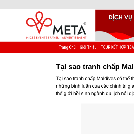
Chuyển
đến
nội
dung
Trang Chủ
Giới Thiệu
TOUR KẾT HỢP TEA
Tại sao tranh chấp Mal
Tại sao tranh chấp Maldives có thể t
những bình luận của các chính trị gi
thế giới hồi sinh ngành du lịch nội đ