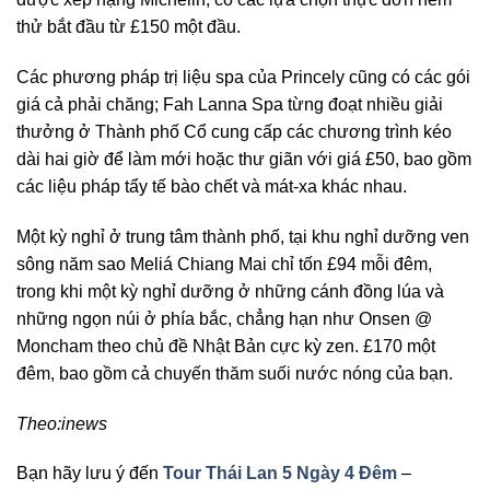
thử bắt đầu từ £150 một đầu.
Các phương pháp trị liệu spa của Princely cũng có các gói
giá cả phải chăng; Fah Lanna Spa từng đoạt nhiều giải
thưởng ở Thành phố Cổ cung cấp các chương trình kéo
dài hai giờ để làm mới hoặc thư giãn với giá £50, bao gồm
các liệu pháp tẩy tế bào chết và mát-xa khác nhau.
Một kỳ nghỉ ở trung tâm thành phố, tại khu nghỉ dưỡng ven
sông năm sao Meliá Chiang Mai chỉ tốn £94 mỗi đêm,
trong khi một kỳ nghỉ dưỡng ở những cánh đồng lúa và
những ngọn núi ở phía bắc, chẳng hạn như Onsen @
Moncham theo chủ đề Nhật Bản cực kỳ zen. £170 một
đêm, bao gồm cả chuyến thăm suối nước nóng của bạn.
Theo:inews
Bạn hãy lưu ý đến
Tour Thái Lan 5 Ngày 4 Đêm
–