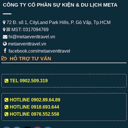
CÔNG TY CỔ PHẦN SỰ KIỆN & DU LỊCH META
72 Đ. số 1, CityLand Park Hills, P. Gò Vấp, Tp.HCM
MST: 0317094769
hi@metaeventtravel.vn
metaeventtravel.vn
facebook.com/metaeventtravel
HỖ TRỢ TƯ VẤN
TEL 0902.509.319
HOTLINE 0902.89.64.89
HOTLINE 0918.693.644
HOTLINE 0976.552.558