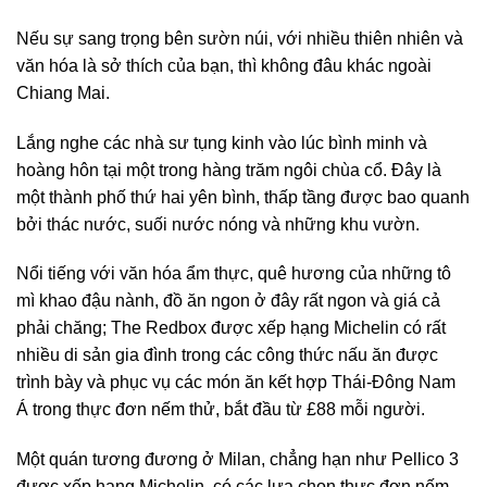
Nếu sự sang trọng bên sườn núi, với nhiều thiên nhiên và
văn hóa là sở thích của bạn, thì không đâu khác ngoài
Chiang Mai.
Lắng nghe các nhà sư tụng kinh vào lúc bình minh và
hoàng hôn tại một trong hàng trăm ngôi chùa cổ. Đây là
một thành phố thứ hai yên bình, thấp tầng được bao quanh
bởi thác nước, suối nước nóng và những khu vườn.
Nổi tiếng với văn hóa ẩm thực, quê hương của những tô
mì khao đậu nành, đồ ăn ngon ở đây rất ngon và giá cả
phải chăng; The Redbox được xếp hạng Michelin có rất
nhiều di sản gia đình trong các công thức nấu ăn được
trình bày và phục vụ các món ăn kết hợp Thái-Đông Nam
Á trong thực đơn nếm thử, bắt đầu từ £88 mỗi người.
Một quán tương đương ở Milan, chẳng hạn như Pellico 3
được xếp hạng Michelin, có các lựa chọn thực đơn nếm