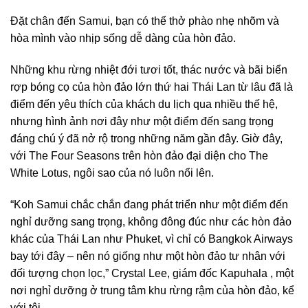
Đặt chân đến Samui, bạn có thể thở phào nhẹ nhõm và
hòa mình vào nhịp sống dễ dàng của hòn đảo.
Những khu rừng nhiệt đới tươi tốt, thác nước và bãi biển
rợp bóng cọ của hòn đảo lớn thứ hai Thái Lan từ lâu đã là
điểm đến yêu thích của khách du lịch qua nhiều thế hệ,
nhưng hình ảnh nơi đây như một điểm đến sang trọng
đáng chú ý đã nở rộ trong những năm gần đây. Giờ đây,
với The Four Seasons trên hòn đảo đại diện cho The
White Lotus, ngôi sao của nó luôn nổi lên.
“Koh Samui chắc chắn đang phát triển như một điểm đến
nghỉ dưỡng sang trọng, không đông đúc như các hòn đảo
khác của Thái Lan như Phuket, vì chỉ có Bangkok Airways
bay tới đây – nên nó giống như một hòn đảo tư nhân với
đối tượng chọn lọc,” Crystal Lee, giám đốc Kapuhala , một
nơi nghỉ dưỡng ở trung tâm khu rừng rậm của hòn đảo, kể
với tôi.