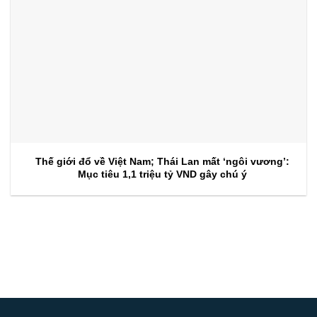
Thế giới đổ về Việt Nam; Thái Lan mất ‘ngôi vương’:
Mục tiêu 1,1 triệu tỷ VND gây chú ý