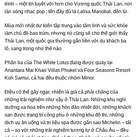
trình – một tin tuyệt vời hơn cho Vương quốc Thái Lan, nơi
làn sóng nhạc pop , tên đầy đủ là Lalisa Manobal, đến từ.
Mùa mới nhất dự kiến tập trung vào tâm linh và sức khỏe
làm chủ đề bao trùm, nhưng nó cũng sẽ cho thế giới thấy
Thái Lan, một quốc gia thường gắn liền với du khách ba
lô, sang trọng như thế nào.
Phần ba của The White Lotus đang được quay tại
Anantara Mai Khao Villas Phuket và Four Seasons Resort
Koh Samui, cả hai đều thuộc nhóm Minor.
Điều có thể gây ngạc nhiên là giá cả phải chăng của
những trải nghiệm như vậy ở Thái Lan. Những khu nghỉ
dưỡng xa hoa trên những hòn đảo nhiệt đới, những khách
sạn được trang trí công phu ở những khu đô thị, những
dịch vụ ăn uống và trị liệu spa được gắn sao Michelin – tất
cả – so với những trải nghiệm tương tự ở Châu Âu – đều