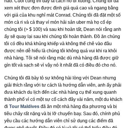
nào. Cuối cùng thì đây là cách nó đi xuống. Chúng tôi đã
xem xét thực đơn được định giá quá cao và ngang bằng
với giá của khu nghỉ mát Conrad. Chúng tôi đã đặt một số
món cà ri và cá thay vì món hải sản uber mà họ cố ép
chúng tôi (> $ 100) và sau khi hoàn tất, Dean nói rằng anh
ấy sẽ quay lại sau khi chúng tôi hoàn thành. Đồ ăn chúng
tôi có đều khá khủng khiếp và không thể chê vào đâu
được nên dễ hiểu là chúng tôi không quá vui khi ra khỏi
nhà hàng. Tôi sẽ nói rằng mặc dù nhà hàng đã được giữ
gìn tốt và sạch sẽ vì vậy nó ít nhất đã có điều đó cho nó.
Chúng tôi đã bày tỏ sự không hài lòng với Dean nhưng
giải thích rằng với tư cách là hướng dẫn viên, anh ấy phải
đưa khách du lịch đến các nhà hàng cụ thể xung quanh
thành phố vì có một sự cố cách đây vài năm, một du khách
đi
Tour Maldives
đã ăn một nhà hàng địa phương và bị
tiêu chảy rất nặng và bị lỡ chuyến bay. Sau đó, chính phủ
yêu cầu các hướng dẫn viên chỉ sử dụng các điểm đã
được phê duyệt. Điều đó có lý và tôi có thể hiểu điều đó