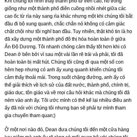
Khi chúng tôi nhìn thấy thành phố từ trên cao, nó trông
giống như một thành phố điên cuồng nhồi nhét giữa các
cao ốc từ rìa này sang rìa khác nhưng một khi chúng tôi bắt
đầu đi bộ xung quanh, chắc chắn nó không có cảm giác
chật chội như tôi nghĩ ban đầu. Tuy nhiên, thật khó tin là họ
đã xây dựng một thành phố đô thị hóa hoàn toàn ở giữa
Ấn Độ Dương. Tôi nhanh chóng cảm thấy tốt hơn khi có
Dean ở bên bởi vì sau một vài lần rẽ trái và phải, tôi đã
hoàn toàn bị mất hút. Chúng tôi cũng đi qua một số con
hẻm hẹp nhưng có anh ấy xung quanh khiến chúng tôi
cảm thấy thoải mái. Trong suốt chặng đường, anh ấy có
thể giải thích về lịch sử của đất nước, thành phố, chính trị,
giáo dục, tôn giáo và về mọi câu hỏi khác mà chúng tôi đã
ném vào anh ấy. Tôi ước mình có thể kể lại nhiều điều anh
ấy đã nói với chúng tôi nhưng bạn sẽ phải tự mình tham
gia chuyến tham quan;)
Ở một nơi nào đó, Dean đưa chúng tôi đến một cửa hàng