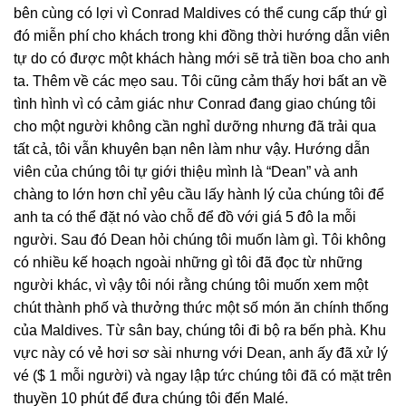
bên cùng có lợi vì Conrad Maldives có thể cung cấp thứ gì
đó miễn phí cho khách trong khi đồng thời hướng dẫn viên
tự do có được một khách hàng mới sẽ trả tiền boa cho anh
ta. Thêm về các mẹo sau. Tôi cũng cảm thấy hơi bất an về
tình hình vì có cảm giác như Conrad đang giao chúng tôi
cho một người không cần nghỉ dưỡng nhưng đã trải qua
tất cả, tôi vẫn khuyên bạn nên làm như vậy. Hướng dẫn
viên của chúng tôi tự giới thiệu mình là “Dean” và anh
chàng to lớn hơn chỉ yêu cầu lấy hành lý của chúng tôi để
anh ta có thể đặt nó vào chỗ để đồ với giá 5 đô la mỗi
người. Sau đó Dean hỏi chúng tôi muốn làm gì. Tôi không
có nhiều kế hoạch ngoài những gì tôi đã đọc từ những
người khác, vì vậy tôi nói rằng chúng tôi muốn xem một
chút thành phố và thưởng thức một số món ăn chính thống
của Maldives. Từ sân bay, chúng tôi đi bộ ra bến phà. Khu
vực này có vẻ hơi sơ sài nhưng với Dean, anh ấy đã xử lý
vé ($ 1 mỗi người) và ngay lập tức chúng tôi đã có mặt trên
thuyền 10 phút để đưa chúng tôi đến Malé.