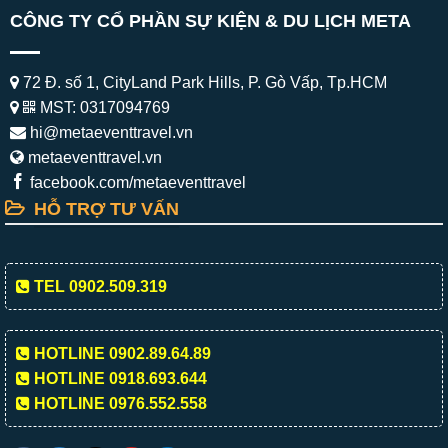
CÔNG TY CỔ PHẦN SỰ KIỆN & DU LỊCH META
72 Đ. số 1, CityLand Park Hills, P. Gò Vấp, Tp.HCM
MST: 0317094769
hi@metaeventtravel.vn
metaeventtravel.vn
facebook.com/metaeventtravel
HỖ TRỢ TƯ VẤN
TEL 0902.509.319
HOTLINE 0902.89.64.89
HOTLINE 0918.693.644
HOTLINE 0976.552.558