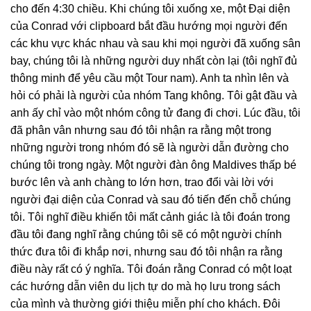
cho đến 4:30 chiều. Khi chúng tôi xuống xe, một Đại diện
của Conrad với clipboard bắt đầu hướng mọi người đến
các khu vực khác nhau và sau khi mọi người đã xuống sân
bay, chúng tôi là những người duy nhất còn lại (tôi nghĩ đủ
thông minh để yêu cầu một Tour nam). Anh ta nhìn lên và
hỏi có phải là người của nhóm Tang không. Tôi gật đầu và
anh ấy chỉ vào một nhóm công tử đang đi chơi. Lúc đầu, tôi
đã phân vân nhưng sau đó tôi nhận ra rằng một trong
những người trong nhóm đó sẽ là người dẫn đường cho
chúng tôi trong ngày. Một người đàn ông Maldives thấp bé
bước lên và anh chàng to lớn hơn, trao đổi vài lời với
người đại diện của Conrad và sau đó tiến đến chỗ chúng
tôi. Tôi nghĩ điều khiến tôi mất cảnh giác là tôi đoán trong
đầu tôi đang nghĩ rằng chúng tôi sẽ có một người chính
thức đưa tôi đi khắp nơi, nhưng sau đó tôi nhận ra rằng
điều này rất có ý nghĩa. Tôi đoán rằng Conrad có một loạt
các hướng dẫn viên du lịch tự do mà họ lưu trong sách
của mình và thường giới thiệu miễn phí cho khách. Đôi