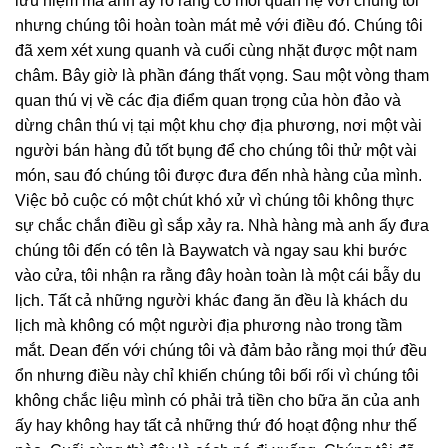
lưu niệm mà anh ấy rõ ràng có mối quan hệ với chúng tôi
nhưng chúng tôi hoàn toàn mát mẻ với điều đó. Chúng tôi
đã xem xét xung quanh và cuối cùng nhặt được một nam
châm. Bây giờ là phần đáng thất vọng. Sau một vòng tham
quan thú vị về các địa điểm quan trọng của hòn đảo và
dừng chân thú vị tại một khu chợ địa phương, nơi một vài
người bán hàng đủ tốt bụng để cho chúng tôi thử một vài
món, sau đó chúng tôi được đưa đến nhà hàng của mình.
Việc bỏ cuộc có một chút khó xử vì chúng tôi không thực
sự chắc chắn điều gì sắp xảy ra. Nhà hàng mà anh ấy đưa
chúng tôi đến có tên là Baywatch và ngay sau khi bước
vào cửa, tôi nhận ra rằng đây hoàn toàn là một cái bẫy du
lịch. Tất cả những người khác đang ăn đều là khách du
lịch mà không có một người địa phương nào trong tầm
mắt. Dean đến với chúng tôi và đảm bảo rằng mọi thứ đều
ổn nhưng điều này chỉ khiến chúng tôi bối rối vì chúng tôi
không chắc liệu mình có phải trả tiền cho bữa ăn của anh
ấy hay không hay tất cả những thứ đó hoạt động như thế