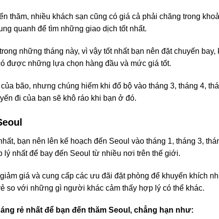
n thăm, nhiều khách sạn cũng có giá cả phải chăng trong khoả
ung quanh để tìm những giao dịch tốt nhất.
ong những tháng này, vì vậy tốt nhất bạn nên đặt chuyến bay,
ó được những lựa chọn hàng đầu và mức giá tốt.
ủa bão, nhưng chúng hiếm khi đổ bộ vào tháng 3, tháng 4, thán
ến đi của bạn sẽ khô ráo khi bạn ở đó.
Seoul
nhất, bạn nên lên kế hoạch đến Seoul vào tháng 1, tháng 3, th
ý nhất để bay đến Seoul từ nhiều nơi trên thế giới.
 giảm giá và cung cấp các ưu đãi đặt phòng để khuyến khích n
rẻ so với những gì người khác cảm thấy hợp lý có thể khác.
tháng rẻ nhất để bạn đến thăm Seoul, chẳng hạn như: