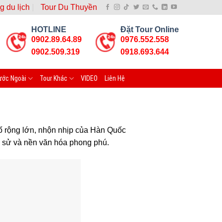
g du lịch
Tour Du Thuyền
HOTLINE
Đặt Tour Online
0902.89.64.89
0976.552.558
0902.509.319
0918.693.644
ước Ngoài
Tour Khác
VIDEO
Liên Hệ
ố rộng lớn, nhộn nhịp của Hàn Quốc
h sử và nền văn hóa phong phú.