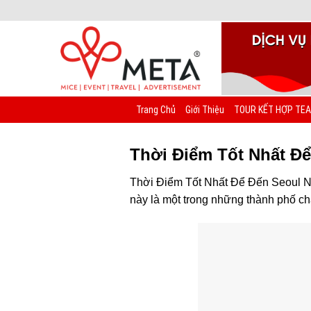
Chuyển
đến
nội
dung
Trang Chủ
Giới Thiệu
TOUR KẾT HỢP TEA
Thời Điểm Tốt Nhất Đ
Thời Điểm Tốt Nhất Để Đến Seoul Nă
này là một trong những thành phố c