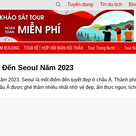
Tuyển dụng
Tin du lịch
Blo
M BUILDING
TOUR KẾT HỢP HỘI NGHỊ-HỘI THẢO
Tour Trong Nước
Tour N
ể Đến Seoul Năm 2023
m 2023. Seoul là một điểm đến tuyệt đẹp ở châu Á. Thành ph
hâu Á được ghé thăm nhiều nhất nhờ vẻ đẹp, ẩm thực ngon, lịc