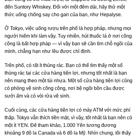
đến Suntory Whiskey. Đối với một đêm dài, hãy thử một
thức uống chống say cho gan của bạn, như Hepalyse.
Ở Tokyo, việc uống rượu trên phố là hợp pháp, nhưng mọi
người hiếm khi làm vậy. Tuy nhiên, hút thuốc lá ở nơi công
cộng là bất hợp pháp — vì vậy bạn sẽ cần tìm chỗ ngồi của
mình, chẳng hạn như lều được chỉ định.
Trên phố, có rất ít thùng rác. Bạn có thể tìm thấy một số
thùng rác tại các cửa hàng tiện lợi, nhưng tốt nhất là bạn
nên mang theo một túi nhựa. Một số cửa hàng tiện lợi cũng
có phòng vệ sinh công cộng, nơi bệ ngồi bồn cầu được
sưởi ấm và có vòi rửa vệ sinh.
Cuối cùng, các cửa hàng tiện lợi có máy ATM với mức phí
thấp. Tokyo vẫn thích tiền mặt, vì vậy, tốt nhất là bạn nên có
một ít YEN. Để tham khảo, 1.000 Yên tương đương
khoảng 9 đô la Canada và 6 đô la Mỹ. Nhìn chung, tôi thấy