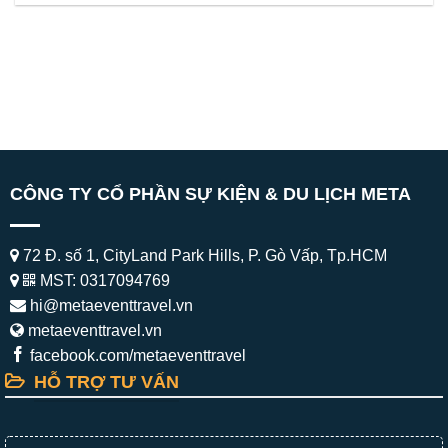
CÔNG TY CỔ PHẦN SỰ KIỆN & DU LỊCH META
72 Đ. số 1, CityLand Park Hills, P. Gò Vấp, Tp.HCM
MST: 0317094769
hi@metaeventtravel.vn
metaeventtravel.vn
facebook.com/metaeventtravel
HỖ TRỢ TƯ VẤN