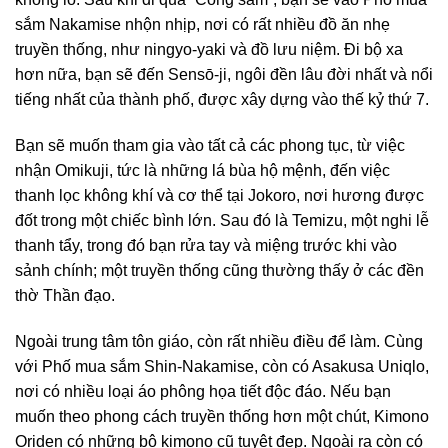
sắm Nakamise nhộn nhịp, nơi có rất nhiều đồ ăn nhẹ
truyền thống, như ningyo-yaki và đồ lưu niệm. Đi bộ xa
hơn nữa, bạn sẽ đến Sensō-ji, ngôi đền lâu đời nhất và nổi
tiếng nhất của thành phố, được xây dựng vào thế kỷ thứ 7.
Bạn sẽ muốn tham gia vào tất cả các phong tục, từ việc
nhận Omikuji, tức là những lá bùa hộ mệnh, đến việc
thanh lọc không khí và cơ thể tại Jokoro, nơi hương được
đốt trong một chiếc bình lớn. Sau đó là Temizu, một nghi lễ
thanh tẩy, trong đó bạn rửa tay và miệng trước khi vào
sảnh chính; một truyền thống cũng thường thấy ở các đền
thờ Thần đạo.
Ngoài trung tâm tôn giáo, còn rất nhiều điều để làm. Cùng
với Phố mua sắm Shin-Nakamise, còn có Asakusa Uniqlo,
nơi có nhiều loại áo phông họa tiết độc đáo. Nếu bạn
muốn theo phong cách truyền thống hơn một chút, Kimono
Oriden có những bộ kimono cũ tuyệt đẹp. Ngoài ra còn có