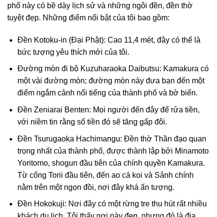
phố này có bề dày lịch sử và những ngôi đền, đền thờ
tuyệt đẹp. Những điểm nổi bật của tôi bao gồm:
Đền Kotoku-in (Đại Phật): Cao 11,4 mét, đây có thể là
bức tượng yêu thích mới của tôi.
Đường mòn đi bộ Kuzuharaoka Daibutsu: Kamakura có
một vài đường mòn; đường mòn này đưa bạn đến một
điểm ngắm cảnh nổi tiếng của thành phố và bờ biển.
Đền Zeniarai Benten: Mọi người đến đây để rửa tiền,
với niềm tin rằng số tiền đó sẽ tăng gấp đôi.
Đền Tsurugaoka Hachimangu: Đền thờ Thần đạo quan
trọng nhất của thành phố, được thành lập bởi Minamoto
Yoritomo, shogun đầu tiên của chính quyền Kamakura.
Từ cổng Torii đầu tiên, đến ao cá koi và Sảnh chính
nằm trên một ngọn đồi, nơi đây khá ấn tượng.
Đền Hokokuji: Nơi đây có một rừng tre thu hút rất nhiều
khách du lịch. Tôi thấy nơi này đẹp, nhưng đó là địa