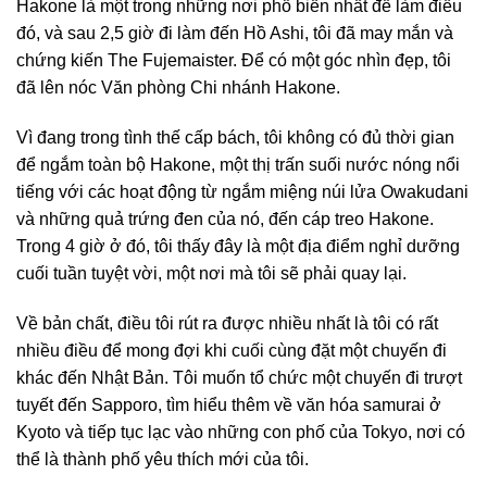
Hakone là một trong những nơi phổ biến nhất để làm điều
đó, và sau 2,5 giờ đi làm đến Hồ Ashi, tôi đã may mắn và
chứng kiến ​​The Fujemaister. Để có một góc nhìn đẹp, tôi
đã lên nóc Văn phòng Chi nhánh Hakone.
Vì đang trong tình thế cấp bách, tôi không có đủ thời gian
để ngắm toàn bộ Hakone, một thị trấn suối nước nóng nổi
tiếng với các hoạt động từ ngắm miệng núi lửa Owakudani
và những quả trứng đen của nó, đến cáp treo Hakone.
Trong 4 giờ ở đó, tôi thấy đây là một địa điểm nghỉ dưỡng
cuối tuần tuyệt vời, một nơi mà tôi sẽ phải quay lại.
Về bản chất, điều tôi rút ra được nhiều nhất là tôi có rất
nhiều điều để mong đợi khi cuối cùng đặt một chuyến đi
khác đến Nhật Bản. Tôi muốn tổ chức một chuyến đi trượt
tuyết đến Sapporo, tìm hiểu thêm về văn hóa samurai ở
Kyoto và tiếp tục lạc vào những con phố của Tokyo, nơi có
thể là thành phố yêu thích mới của tôi.