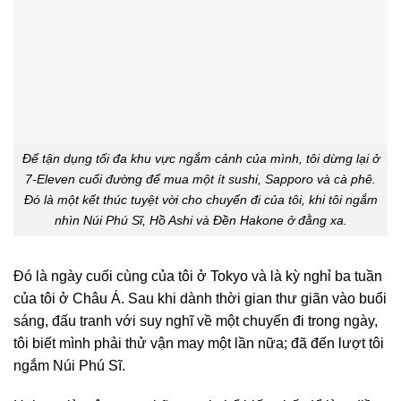
Để tận dụng tối đa khu vực ngắm cảnh của mình, tôi dừng lại ở
7-Eleven cuối đường để mua một ít sushi, Sapporo và cà phê.
Đó là một kết thúc tuyệt vời cho chuyến đi của tôi, khi tôi ngắm
nhìn Núi Phú Sĩ, Hồ Ashi và Đền Hakone ở đằng xa.
Đó là ngày cuối cùng của tôi ở Tokyo và là kỳ nghỉ ba tuần
của tôi ở Châu Á. Sau khi dành thời gian thư giãn vào buổi
sáng, đấu tranh với suy nghĩ về một chuyến đi trong ngày,
tôi biết mình phải thử vận ​​may một lần nữa; đã đến lượt tôi
ngắm Núi Phú Sĩ.