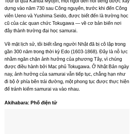
Tour đi qua Kanda Myojin, một ngôi đền nổi tiếng được xây
dựng vào năm 730 sau Công nguyên, trước khi đến Công
viên Ueno và Yushima Seido, được biết đến là trường học
cũ của các quan chức Tokugawa — về cơ bản biến nơi
đây thành trường đại học samurai.
Về mặt lịch sử, tôi biết rằng người Nhật đã bị cô lập trong
gần 300 năm trong thời kỳ Edo (1603-1868). Đây là nỗ lực
nhằm ngăn chặn ảnh hưởng của phương Tây, vì chúng
được điều hành bởi Mạc phủ Tokugawa. Ở Nhật Bản ngày
nay, ảnh hưởng của samurai vẫn tiếp tục, chẳng hạn như
đi bộ ở phía bên trái đường, một phong tục được thực hiện
để tránh kiếm samurai va vào nhau.
Akihabara: Phố điện tử