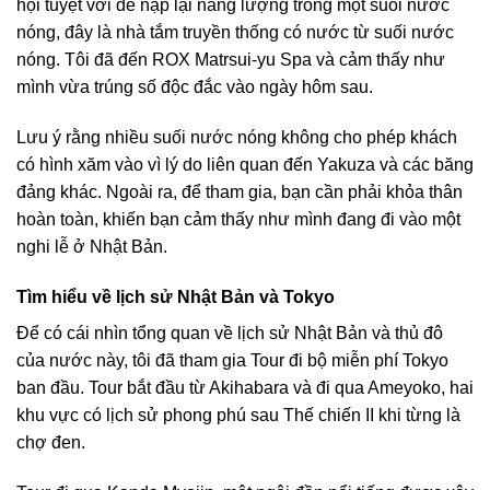
hội tuyệt vời để nạp lại năng lượng trong một suối nước
nóng, đây là nhà tắm truyền thống có nước từ suối nước
nóng. Tôi đã đến ROX Matrsui-yu Spa và cảm thấy như
mình vừa trúng số độc đắc vào ngày hôm sau.
Lưu ý rằng nhiều suối nước nóng không cho phép khách
có hình xăm vào vì lý do liên quan đến Yakuza và các băng
đảng khác. Ngoài ra, để tham gia, bạn cần phải khỏa thân
hoàn toàn, khiến bạn cảm thấy như mình đang đi vào một
nghi lễ ở Nhật Bản.
Tìm hiểu về lịch sử Nhật Bản và Tokyo
Để có cái nhìn tổng quan về lịch sử Nhật Bản và thủ đô
của nước này, tôi đã tham gia Tour đi bộ miễn phí Tokyo
ban đầu. Tour bắt đầu từ Akihabara và đi qua Ameyoko, hai
khu vực có lịch sử phong phú sau Thế chiến II khi từng là
chợ đen.