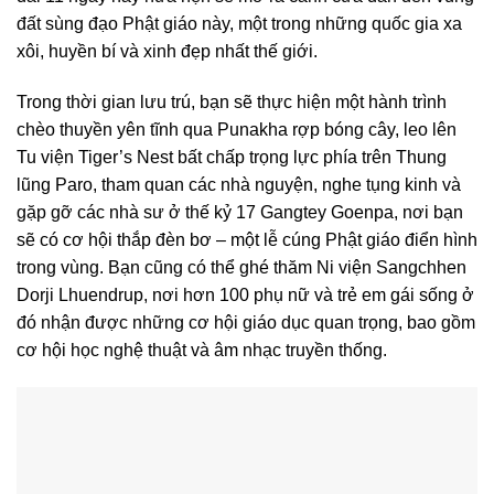
đất sùng đạo Phật giáo này, một trong những quốc gia xa
xôi, huyền bí và xinh đẹp nhất thế giới.
Trong thời gian lưu trú, bạn sẽ thực hiện một hành trình
chèo thuyền yên tĩnh qua Punakha rợp bóng cây, leo lên
Tu viện Tiger’s Nest bất chấp trọng lực phía trên Thung
lũng Paro, tham quan các nhà nguyện, nghe tụng kinh và
gặp gỡ các nhà sư ở thế kỷ 17 Gangtey Goenpa, nơi bạn
sẽ có cơ hội thắp đèn bơ – một lễ cúng Phật giáo điển hình
trong vùng. Bạn cũng có thể ghé thăm Ni viện Sangchhen
Dorji Lhuendrup, nơi hơn 100 phụ nữ và trẻ em gái sống ở
đó nhận được những cơ hội giáo dục quan trọng, bao gồm
cơ hội học nghệ thuật và âm nhạc truyền thống.