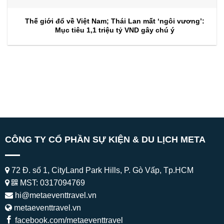
Thế giới đổ về Việt Nam; Thái Lan mất ‘ngôi vương’:
Mục tiêu 1,1 triệu tỷ VND gây chú ý
CÔNG TY CỔ PHẦN SỰ KIỆN & DU LỊCH META
72 Đ. số 1, CityLand Park Hills, P. Gò Vấp, Tp.HCM
MST: 0317094769
hi@metaeventtravel.vn
metaeventtravel.vn
facebook.com/metaeventtravel