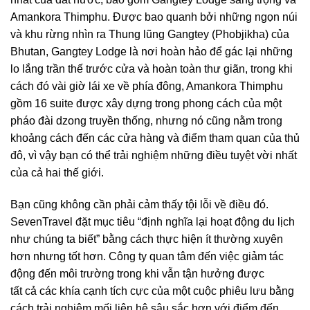
Amankora Thimphu. Được bao quanh bởi những ngọn núi
và khu rừng nhìn ra Thung lũng Gangtey (Phobjikha) của
Bhutan, Gangtey Lodge là nơi hoàn hảo để gác lại những
lo lắng trần thế trước cửa và hoàn toàn thư giãn, trong khi
cách đó vài giờ lái xe về phía đông, Amankora Thimphu
gồm 16 suite được xây dựng trong phong cách của một
pháo đài dzong truyền thống, nhưng nó cũng nằm trong
khoảng cách đến các cửa hàng và điểm tham quan của thủ
đô, vì vậy bạn có thể trải nghiệm những điều tuyệt vời nhất
của cả hai thế giới.
Bạn cũng không cần phải cảm thấy tội lỗi về điều đó.
SevenTravel đặt mục tiêu “định nghĩa lại hoạt động du lịch
như chúng ta biết” bằng cách thực hiện ít thường xuyên
hơn nhưng tốt hơn. Công ty quan tâm đến việc giảm tác
động đến môi trường trong khi vẫn tận hưởng được
tất cả các khía cạnh tích cực của một cuộc phiêu lưu bằng
cách trải nghiệm mối liên hệ sâu sắc hơn với điểm đến