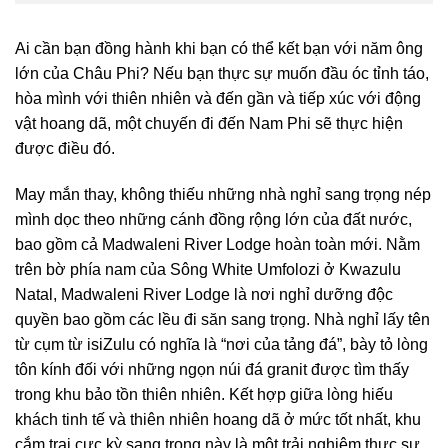
Ai cần bạn đồng hành khi bạn có thể kết bạn với năm ông
lớn của Châu Phi? Nếu bạn thực sự muốn đầu óc tỉnh táo,
hòa mình với thiên nhiên và đến gần và tiếp xúc với động
vật hoang dã, một chuyến đi đến Nam Phi sẽ thực hiện
được điều đó.
May mắn thay, không thiếu những nhà nghỉ sang trọng nép
mình dọc theo những cánh đồng rộng lớn của đất nước,
bao gồm cả Madwaleni River Lodge hoàn toàn mới. Nằm
trên bờ phía nam của Sông White Umfolozi ở Kwazulu
Natal, Madwaleni River Lodge là nơi nghỉ dưỡng độc
quyền bao gồm các lều đi săn sang trọng. Nhà nghỉ lấy tên
từ cụm từ isiZulu có nghĩa là “nơi của tảng đá”, bày tỏ lòng
tôn kính đối với những ngọn núi đá granit được tìm thấy
trong khu bảo tồn thiên nhiên. Kết hợp giữa lòng hiếu
khách tinh tế và thiên nhiên hoang dã ở mức tốt nhất, khu
cắm trại cực kỳ sang trọng này là một trải nghiệm thực sự