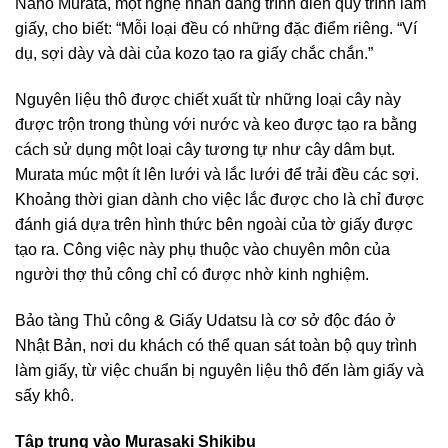
Naho Murata, một nghệ nhân đang trình diễn quy trình làm
giấy, cho biết: “Mỗi loại đều có những đặc điểm riêng. “Ví
dụ, sợi dày và dài của kozo tạo ra giấy chắc chắn.”
Nguyên liệu thô được chiết xuất từ những loại cây này
được trộn trong thùng với nước và keo được tạo ra bằng
cách sử dụng một loại cây tương tự như cây dâm bụt.
Murata múc một ít lên lưới và lắc lưới để trải đều các sợi.
Khoảng thời gian dành cho việc lắc được cho là chỉ được
đánh giá dựa trên hình thức bên ngoài của tờ giấy được
tạo ra. Công việc này phụ thuộc vào chuyên môn của
người thợ thủ công chỉ có được nhờ kinh nghiệm.
Bảo tàng Thủ công & Giấy Udatsu là cơ sở độc đáo ở
Nhật Bản, nơi du khách có thể quan sát toàn bộ quy trình
làm giấy, từ việc chuẩn bị nguyên liệu thô đến làm giấy và
sấy khô.
Tập trung vào Murasaki Shikibu