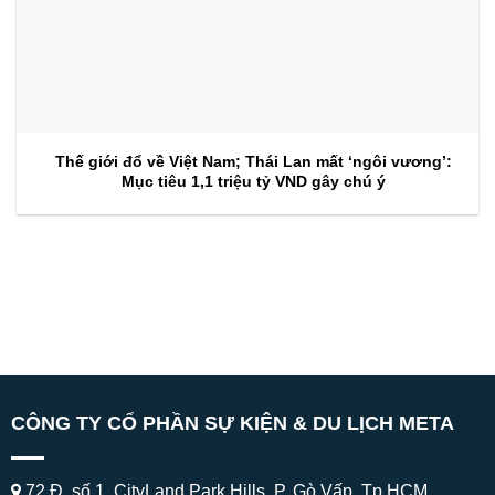
Thế giới đổ về Việt Nam; Thái Lan mất ‘ngôi vương’:
Mục tiêu 1,1 triệu tỷ VND gây chú ý
CÔNG TY CỔ PHẦN SỰ KIỆN & DU LỊCH META
72 Đ. số 1, CityLand Park Hills, P. Gò Vấp, Tp.HCM