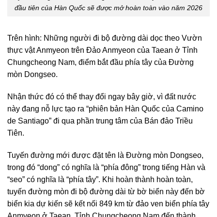
đầu tiên của Hàn Quốc sẽ được mở hoàn toàn vào năm 2026
Trên hình: Những người đi bộ đường dài dọc theo Vườn
thực vật Anmyeon trên Đảo Anmyeon của Taean ở Tỉnh
Chungcheong Nam, điểm bắt đầu phía tây của Đường
mòn Dongseo.
Nhận thức đó có thể thay đổi ngay bây giờ, vì đất nước
này đang nỗ lực tạo ra “phiên bản Hàn Quốc của Camino
de Santiago” đi qua phần trung tâm của Bán đảo Triều
Tiên.
Tuyến đường mới được đặt tên là Đường mòn Dongseo,
trong đó “dong” có nghĩa là “phía đông” trong tiếng Hàn và
“seo” có nghĩa là “phía tây”. Khi hoàn thành hoàn toàn,
tuyến đường mòn đi bộ đường dài từ bờ biển này đến bờ
biển kia dự kiến ​​sẽ kết nối 849 km từ đảo ven biển phía tây
Anmyeon ở Taean, Tỉnh Chungcheong Nam đến thành