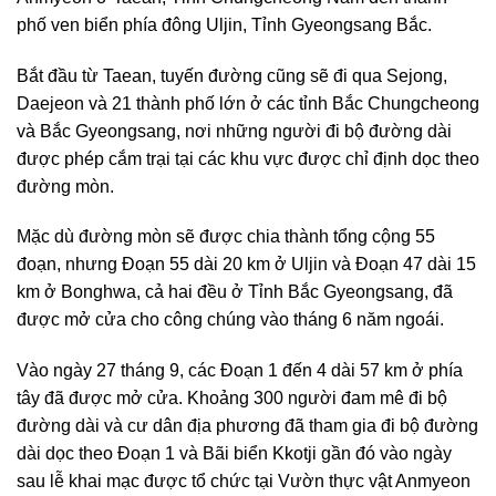
phố ven biển phía đông Uljin, Tỉnh Gyeongsang Bắc.
Bắt đầu từ Taean, tuyến đường cũng sẽ đi qua Sejong,
Daejeon và 21 thành phố lớn ở các tỉnh Bắc Chungcheong
và Bắc Gyeongsang, nơi những người đi bộ đường dài
được phép cắm trại tại các khu vực được chỉ định dọc theo
đường mòn.
Mặc dù đường mòn sẽ được chia thành tổng cộng 55
đoạn, nhưng Đoạn 55 dài 20 km ở Uljin và Đoạn 47 dài 15
km ở Bonghwa, cả hai đều ở Tỉnh Bắc Gyeongsang, đã
được mở cửa cho công chúng vào tháng 6 năm ngoái.
Vào ngày 27 tháng 9, các Đoạn 1 đến 4 dài 57 km ở phía
tây đã được mở cửa. Khoảng 300 người đam mê đi bộ
đường dài và cư dân địa phương đã tham gia đi bộ đường
dài dọc theo Đoạn 1 và Bãi biển Kkotji gần đó vào ngày
sau lễ khai mạc được tổ chức tại Vườn thực vật Anmyeon