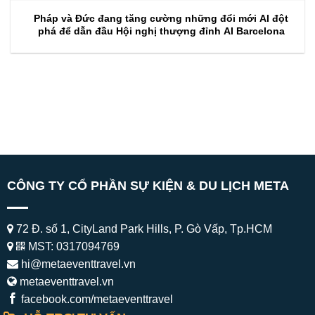
Pháp và Đức đang tăng cường những đổi mới AI đột
phá để dẫn đầu Hội nghị thượng đỉnh AI Barcelona
CÔNG TY CỔ PHẦN SỰ KIỆN & DU LỊCH META
72 Đ. số 1, CityLand Park Hills, P. Gò Vấp, Tp.HCM
MST: 0317094769
hi@metaeventtravel.vn
metaeventtravel.vn
facebook.com/metaeventtravel