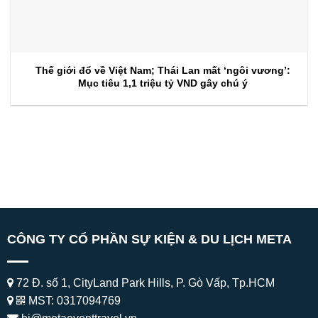
Thế giới đổ về Việt Nam; Thái Lan mất ‘ngôi vương’:
Mục tiêu 1,1 triệu tỷ VND gây chú ý
CÔNG TY CỔ PHẦN SỰ KIỆN & DU LỊCH META
72 Đ. số 1, CityLand Park Hills, P. Gò Vấp, Tp.HCM
MST: 0317094769