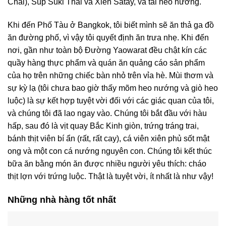
Chai), Súp Suki Thái và Xiên Satay, và tai heo nướng.
Khi đến Phố Tàu ở Bangkok, tôi biết mình sẽ ăn thả ga đồ
ăn đường phố, vì vậy tôi quyết định ăn trưa nhẹ. Khi đến
nơi, gần như toàn bộ Đường Yaowarat đều chật kín các
quầy hàng thực phẩm và quán ăn quảng cáo sản phẩm
của họ trên những chiếc bàn nhỏ trên vỉa hè. Mùi thơm và
sự kỳ lạ (tôi chưa bao giờ thấy mõm heo nướng và giò heo
luộc) là sự kết hợp tuyệt vời đối với các giác quan của tôi,
và chúng tôi đã lao ngay vào. Chúng tôi bắt đầu với hàu
hấp, sau đó là vịt quay Bắc Kinh giòn, trứng tráng trai,
bánh thịt viên bí ẩn (rất, rất cay), cá viên xiên phủ sốt mật
ong và một con cá nướng nguyên con. Chúng tôi kết thúc
bữa ăn bằng món ăn được nhiều người yêu thích: cháo
thịt lợn với trứng luộc. Thật là tuyệt vời, ít nhất là như vậy!
Những nhà hàng tốt nhất