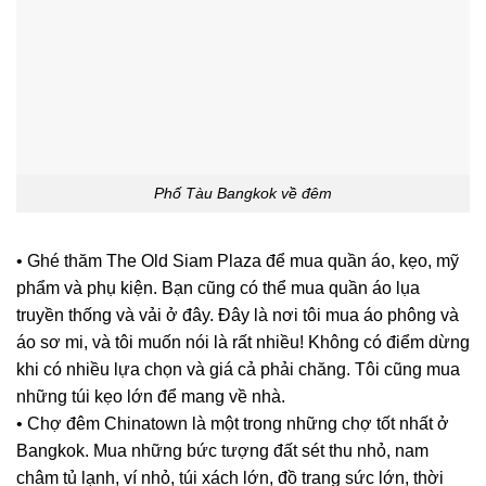
Phố Tàu Bangkok về đêm
• Ghé thăm The Old Siam Plaza để mua quần áo, kẹo, mỹ
phẩm và phụ kiện. Bạn cũng có thể mua quần áo lụa
truyền thống và vải ở đây. Đây là nơi tôi mua áo phông và
áo sơ mi, và tôi muốn nói là rất nhiều! Không có điểm dừng
khi có nhiều lựa chọn và giá cả phải chăng. Tôi cũng mua
những túi kẹo lớn để mang về nhà.
• Chợ đêm Chinatown là một trong những chợ tốt nhất ở
Bangkok. Mua những bức tượng đất sét thu nhỏ, nam
châm tủ lạnh, ví nhỏ, túi xách lớn, đồ trang sức lớn, thời