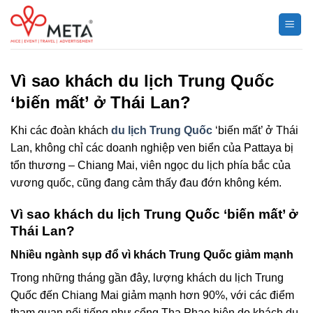
Chuyển
đến
nội
dung
Vì sao khách du lịch Trung Quốc
‘biến mất’ ở Thái Lan?
Khi các đoàn khách
du lịch Trung Quốc
‘biến mất’ ở Thái
Lan, không chỉ các doanh nghiệp ven biển của Pattaya bị
tổn thương – Chiang Mai, viên ngọc du lịch phía bắc của
vương quốc, cũng đang cảm thấy đau đớn không kém.
Vì sao khách du lịch Trung Quốc ‘biến mất’ ở
Thái Lan?
Nhiều ngành sụp đổ vì khách Trung Quốc giảm mạnh
Trong những tháng gần đây, lượng khách du lịch Trung
Quốc đến Chiang Mai giảm mạnh hơn 90%, với các điểm
tham quan nổi tiếng như cổng Tha Phae hiện do khách du