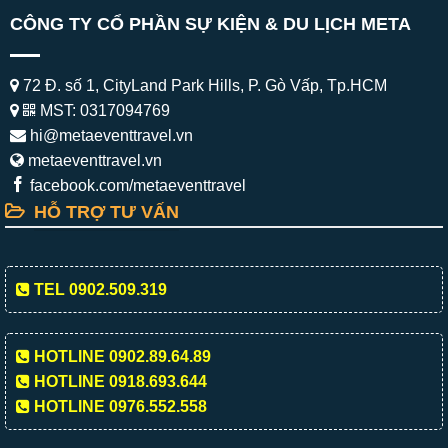
CÔNG TY CỔ PHẦN SỰ KIỆN & DU LỊCH META
72 Đ. số 1, CityLand Park Hills, P. Gò Vấp, Tp.HCM
MST: 0317094769
hi@metaeventtravel.vn
metaeventtravel.vn
facebook.com/metaeventtravel
HỖ TRỢ TƯ VẤN
TEL 0902.509.319
HOTLINE 0902.89.64.89
HOTLINE 0918.693.644
HOTLINE 0976.552.558