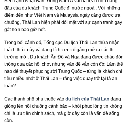
Bên cạnh Nhật Bản, Đông Nam Á vẫn là lựa chọn hàng
đầu của du khách Trung Quốc đi nước ngoài. Với những
điểm đến như Việt Nam và Malaysia ngày càng được ưa
chuộng, Thái Lan hiện phải đối mặt với sự cạnh tranh gay
gắt hơn bao giờ hết.
Trong bối cảnh đó, Tổng cục Du lịch Thái Lan thừa nhận
thách thức này và đang tích cực cố gắng mở ra các thị
trường mới. Du khách Ấn Độ và Nga đang được chào đón
thông qua các hội chợ, nhưng vấn đề vẫn còn đó: Làm thế
nào để thuyết phục người Trung Quốc – từng là khách chi
tiêu nhiều nhất ở Thái Lan – rằng việc quay trở lại là an
toàn?
Các thành phố phụ thuộc vào
du lịch của Thái Lan
đang
gióng lên hồi chuông cảnh báo – khôi phục lòng tin không
chỉ là ưu tiên chính sách, mà giờ đây còn là vấn đề sống
còn.