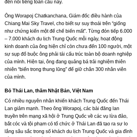
đến nổi tiếng toàn cầu này.
Ông Worapoj Chatkanchana, Giám đốc điều hành của
Chiang Mai Sky Travel, cho biết sự suy thoái trên “giống
như chứng kiến một đế chế biến mất”. Từng đón tiếp 6.000
– 7.000 khách du lịch Trung Quốc mỗi ngày, hoạt động
kinh doanh của ông hiện chỉ còn chưa đến 100 người, một
sự sụp đổ buộc ông phải tái cấu trúc toàn bộ doanh nghiệp
của mình. Hiện tại, ông đang quảng bá trải nghiệm thiên
nhiên “biển trong thung lũng” để giữ chân 300 nhân viên
của mình.
Bỏ Thái Lan, thăm Nhật Bản, Việt Nam
Có nhiều nguyên nhân khiến khách Trung Quốc đến Thái
Lan giảm mạnh. Theo ông Worapoj, các bài đăng lan
truyền trên mạng xã hội ở Trung Quốc về các vụ lừa đảo,
bắt cóc và tội phạm có tổ chức ở Thái Lan đã tạo ra sự lo
lắng sâu sắc trong số khách du lịch Trung Quốc và gia đình