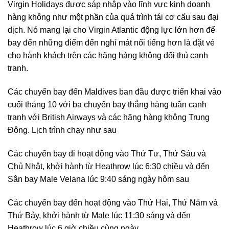
Virgin Holidays được sáp nhập vào lĩnh vực kinh doanh
hàng không như một phần của quá trình tái cơ cấu sau đại
dịch. Nó mang lại cho Virgin Atlantic động lực lớn hơn để
bay đến những điểm đến nghỉ mát nổi tiếng hơn là đặt vé
cho hành khách trên các hãng hàng không đối thủ cạnh
tranh.
Các chuyến bay đến Maldives ban đầu được triển khai vào
cuối tháng 10 với ba chuyến bay thẳng hàng tuần cạnh
tranh với British Airways và các hãng hàng không Trung
Đông. Lịch trình chạy như sau
Các chuyến bay đi hoạt động vào Thứ Tư, Thứ Sáu và
Chủ Nhật, khởi hành từ Heathrow lúc 6:30 chiều và đến
Sân bay Male Velana lúc 9:40 sáng ngày hôm sau
Các chuyến bay đến hoạt động vào Thứ Hai, Thứ Năm và
Thứ Bảy, khởi hành từ Male lúc 11:30 sáng và đến
Heathrow lúc 6 giờ chiều cùng ngày