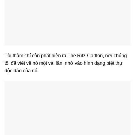
Tôi thậm chí còn phát hiện ra The Ritz-Carlton, nơi chúng
tôi đã viết về nó một vài lần, nhờ vào hình dạng biệt thự
độc đáo của nó: