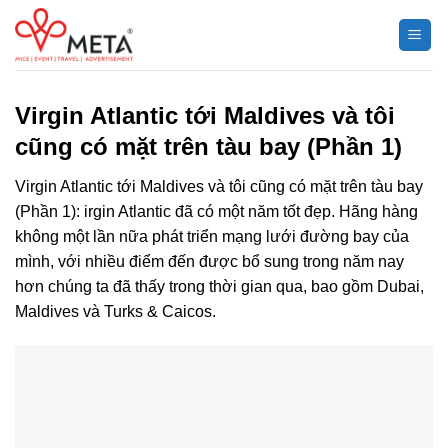
Chuyển
đến
nội
dung
Virgin Atlantic tới Maldives và tôi
cũng có mặt trên tàu bay (Phần 1)
Virgin Atlantic tới Maldives và tôi cũng có mặt trên tàu bay
(Phần 1): irgin Atlantic đã có một năm tốt đẹp. Hãng hàng
không một lần nữa phát triển mạng lưới đường bay của
mình, với nhiều điểm đến được bổ sung trong năm nay
hơn chúng ta đã thấy trong thời gian qua, bao gồm Dubai,
Maldives và Turks & Caicos.