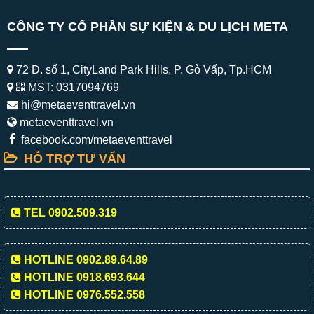
CÔNG TY CỔ PHẦN SỰ KIỆN & DU LỊCH META
72 Đ. số 1, CityLand Park Hills, P. Gò Vấp, Tp.HCM
MST: 0317094769
hi@metaeventtravel.vn
metaeventtravel.vn
facebook.com/metaeventtravel
HỖ TRỢ TƯ VẤN
TEL 0902.509.319
HOTLINE 0902.89.64.89
HOTLINE 0918.693.644
HOTLINE 0976.552.558