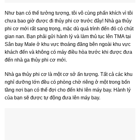
Như bạn có thể tưởng tượng, tôi vô cùng phấn khích vì tôi
chưa bao giờ được đi thủy phi cơ trước đây! Nhà ga thủy
phi cơ mới rất sang trọng, mặc dù quá trình đến đó có chút
gian nan. Bạn phải gửi hành lý và làm thủ tục lên TMA tại
Sân bay Male ở khu vực thoáng đãng bên ngoài khu vực
khách đến và không có máy điều hòa trước khi được đưa
đến nhà ga thủy phi cơ mới.
Nhà ga thủy phi cơ là một cơ sở ấn tượng. Tất cả các khu
nghỉ dưỡng lớn đều có phòng chờ riêng ở một trong bốn
tầng nơi bạn có thể đợi cho đến khi lên máy bay. Hành lý
của bạn sẽ được tự động đưa lên máy bay.