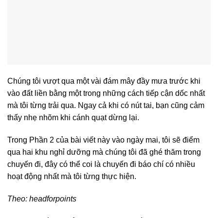
Chúng tôi vượt qua một vài đám mây đầy mưa trước khi
vào đất liền bằng một trong những cách tiếp cận dốc nhất
mà tôi từng trải qua. Ngay cả khi có nút tai, bạn cũng cảm
thấy nhẹ nhõm khi cánh quạt dừng lại.
Trong Phần 2 của bài viết này vào ngày mai, tôi sẽ điểm
qua hai khu nghỉ dưỡng mà chúng tôi đã ghé thăm trong
chuyến đi, đây có thể coi là chuyến đi báo chí có nhiều
hoạt động nhất mà tôi từng thực hiện.
Theo: headforpoints