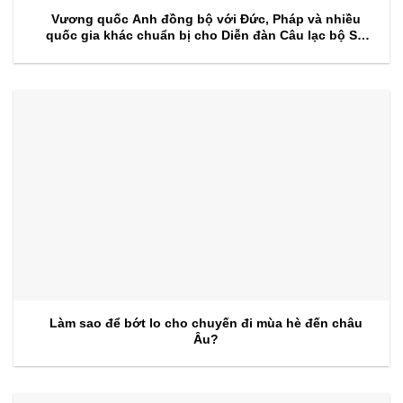
Vương quốc Anh đồng bộ với Đức, Pháp và nhiều
quốc gia khác chuẩn bị cho Diễn đàn Câu lạc bộ Sự
kiện 2026
Làm sao để bớt lo cho chuyến đi mùa hè đến châu
Âu?