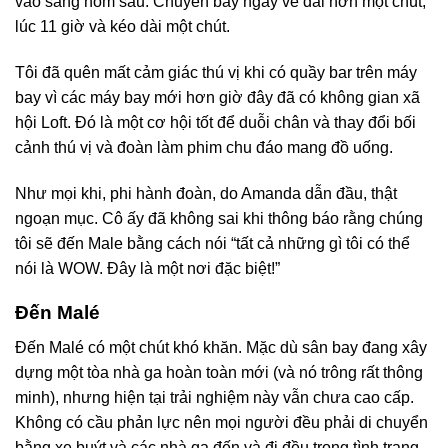
vào sáng hôm sau. Chuyến bay ngày về dài hơn một chút,
lúc 11 giờ và kéo dài một chút.
Tôi đã quên mất cảm giác thú vị khi có quầy bar trên máy
bay vì các máy bay mới hơn giờ đây đã có không gian xã
hội Loft. Đó là một cơ hội tốt để duỗi chân và thay đổi bối
cảnh thú vị và đoàn làm phim chu đáo mang đồ uống.
Như mọi khi, phi hành đoàn, do Amanda dẫn đầu, thật
ngoạn mục. Cô ấy đã không sai khi thông báo rằng chúng
tôi sẽ đến Male bằng cách nói “tất cả những gì tôi có thể
nói là WOW. Đây là một nơi đặc biệt!”
Đến Malé
Đến Malé có một chút khó khăn. Mặc dù sân bay đang xây
dựng một tòa nhà ga hoàn toàn mới (và nó trông rất thông
minh), nhưng hiện tại trải nghiệm này vẫn chưa cao cấp.
Không có cầu phản lực nên mọi người đều phải di chuyển
bằng xe buýt và các nhà ga đến và đi đều trong tình trạng