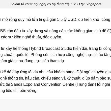
3 điểm tổ chức hội nghị có hạ tầng triệu USD tại Singapore
ch mở rộng quy mô lớn trị giá gần 5,5 tỷ USD, dự kiến khởi cô
BS còn đầu tư xây dựng và nâng cấp các không gian chủ đề đ
ác sự kiện nghệ thuật, độc quyền.
tư xây hệ thống Hybrid Broadcast Studio hiện đại, trang bị côn
g chuẩn quốc tế. Phòng còn tích hợp công nghệ thực tế ảo tăn
 cảm giác như đang trực tiếp tham dự.
ết kế để đáp ứng tối đa nhu cầu khách hàng. Đội ngũ chuyên gia
ghệ thông tin, hậu cần, chiếu sáng và kỹ thuật, giúp đảm bảo s
 chức tại Sands Expo and Convention Centre (Trung tâm Hội ngh
ng tiêu chí bền vững.