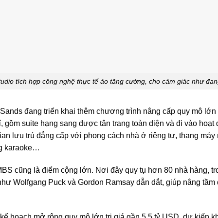
udio tích hợp công nghệ thực tế ảo tăng cường, cho cảm giác như đang
Sands đang triển khai thêm chương trình nâng cấp quy mô lớn t
 gồm suite hạng sang được tân trang toàn diện và đi vào hoạt đ
an lưu trú đẳng cấp với phong cách nhà ở riêng tư, thang máy ri
ng karaoke…
MBS cũng là điểm cộng lớn. Nơi đây quy tụ hơn 80 nhà hàng, t
ng như Wolfgang Puck và Gordon Ramsay dẫn dắt, giúp nâng tầm
n kế hoạch mở rộng quy mô lớn trị giá gần 5,5 tỷ USD, dự kiến