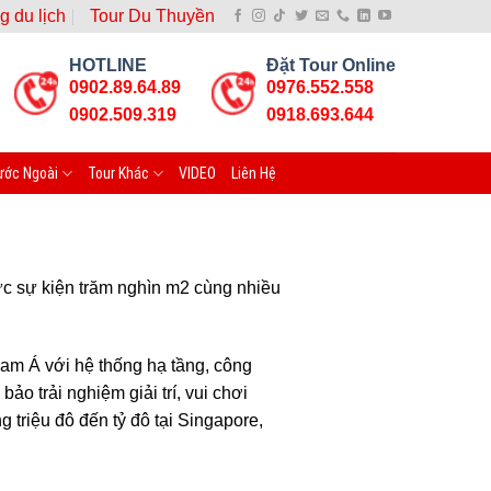
g du lịch
Tour Du Thuyền
HOTLINE
Đặt Tour Online
0902.89.64.89
0976.552.558
0902.509.319
0918.693.644
ước Ngoài
Tour Khác
VIDEO
Liên Hệ
sự kiện trăm nghìn m2 cùng nhiều
Nam Á với hệ thống hạ tầng, công
o trải nghiệm giải trí, vui chơi
triệu đô đến tỷ đô tại Singapore,