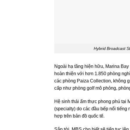
Hybrid Broadcast St
Ngoài hạ tầng hiện hữu, Marina Bay 
hoàn thiện với hơn 1.850 phòng nghỉ,
các phòng Paiza Collection, không gi
cấp như phòng golf mô phỏng, phò
Hệ sinh thái ẩm thực phong phú tại 
(specialty) do các đầu bếp nổi tiế
hợp trên bản đồ quốc tế.
Sắp tới, MBS cho biết sẽ tiếp tục lê