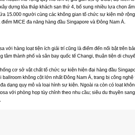
y dựng tòa tháp khách sạn thứ 4, bổ sung nhiều lựa chọn ẩm th
ứa 15.000 người cùng các không gian tổ chức sự kiện mở rộng, 
địa điểm MICE đa năng hàng đầu Singapore và Đông Nam Á.
với hàng loạt tiện ích giải trí cũng là điểm đến nổi bật trên 
ung tâm thành phố và sân bay quốc tế Changi, thuận tiện di chuy
hống cơ sở vật chất tổ chức sự kiện hiện đại hàng đầu Singapor
 ballroom không cột lớn nhất Đông Nam Á, trang bị công nghệ tr
đa dạng quy mô và loại hình sự kiện. Ngoài ra còn có loạt khô
tosa với phòng họp tùy chỉnh theo nhu cầu; siêu du thuyền sa
.