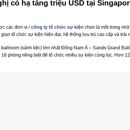
ghị có hạ tầng triệu USD tại Singapo
ợc các đơn vị /
công ty tổ chức sự kiện
chọn là một trong nh
ian tổ chức sự kiện hiện đại, hệ thống lưu trú cao cấp và trải 
allroom (sảnh tiệc) lớn nhất Đông Nam Á – Sands Grand Ballro
h 16 phòng riêng biệt để tổ chức nhiều sự kiện cùng lúc. Hơn 12