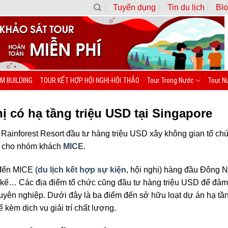
Tuyển dụng
Tin du lịch
Blo
M BUILDING
TOUR KẾT HỢP HỘI NGHỊ-HỘI THẢO
Tour Trong Nước
Tour N
ị có hạ tầng triệu USD tại Singapore
nforest Resort đầu tư hàng triệu USD xây không gian tổ chức 
ấp cho nhóm khách
MICE
.
đến MICE (
du lịch kết hợp sự kiện
, hội nghị) hàng đầu Đông 
 kế… Các địa điểm tổ chức cũng đầu tư hàng triệu USD để đảm bả
yên nghiệp. Dưới đây là ba điểm đến sở hữu loạt dự án hạ tầng 
kèm dịch vụ giải trí chất lượng.